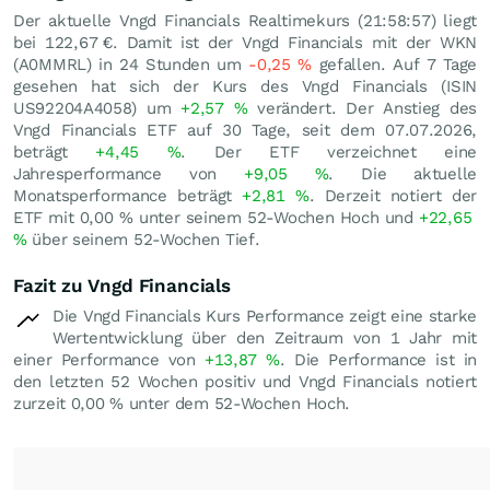
Der aktuelle Vngd Financials Realtimekurs (21:58:57) liegt
bei 122,67
€
. Damit ist der Vngd Financials mit der WKN
(A0MMRL) in 24 Stunden um
-0,25
%
gefallen. Auf 7 Tage
gesehen hat sich der Kurs des Vngd Financials (ISIN
US92204A4058) um
+2,57
%
verändert. Der Anstieg des
Vngd Financials ETF auf 30 Tage, seit dem 07.07.2026,
beträgt
+4,45
%
. Der ETF verzeichnet eine
Jahresperformance von
+9,05
%
. Die aktuelle
Monatsperformance beträgt
+2,81
%
. Derzeit notiert der
ETF mit
0,00
%
unter seinem 52-Wochen Hoch und
+22,65
%
über seinem 52-Wochen Tief.
Fazit zu Vngd Financials
Die Vngd Financials Kurs Performance zeigt eine starke
Wertentwicklung über den Zeitraum von 1 Jahr mit
einer Performance von
+13,87
%
. Die Performance ist in
den letzten 52 Wochen positiv und Vngd Financials notiert
zurzeit
0,00
%
unter dem 52-Wochen Hoch.