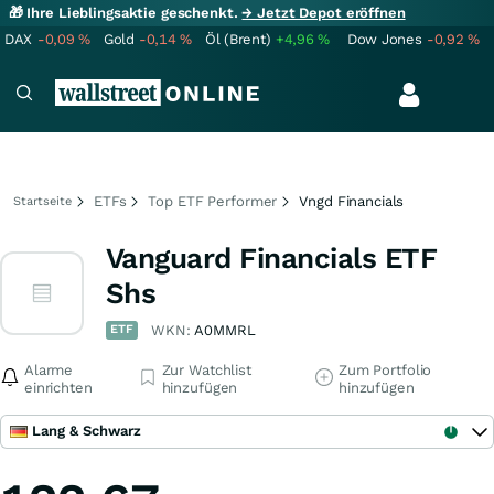
🎁 Ihre Lieblingsaktie geschenkt.
→ Jetzt Depot eröffnen
DAX
-0,09
%
Gold
-0,14
%
Öl (Brent)
+4,96
%
Dow Jones
-0,92
%
ETFs
Top ETF Performer
Vngd Financials
Startseite
Vanguard Financials ETF
Shs
ETF
WKN:
A0MMRL
Alarme
Zur Watchlist
Zum Portfolio
einrichten
hinzufügen
hinzufügen
Lang & Schwarz