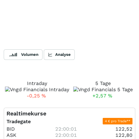
Volumen
Analyse
Intraday
5 Tage
-0,25
%
+2,57
%
Realtimekurse
Tradegate
4 € pro Trade**
BID
22:00:01
122,52
ASK
22:00:01
122,80