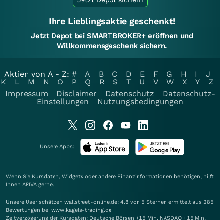
Jetzt Depot sichern
Ihre Lieblingsaktie geschenkt!
Jetzt Depot bei SMARTBROKER+ eröffnen und
Willkommensgeschenk sichern.
Aktien von A - Z:
#
A
B
C
D
E
F
G
H
I
J
K
L
M
N
O
P
Q
R
S
T
U
V
W
X
Y
Z
Impressum
Disclaimer
Datenschutz
Datenschutz-
Einstellungen
Nutzungsbedingungen
Unsere Apps:
Wenn Sie Kursdaten, Widgets oder andere Finanzinformationen benötigen, hilft
Ihnen
ARIVA
gerne.
Unsere User schätzen wallstreet-online.de: 4.8 von 5 Sternen ermittelt aus 285
Bewertungen bei www.kagels-trading.de
Zeitverzögerung der Kursdaten: Deutsche Börsen +15 Min. NASDAQ +15 Min.