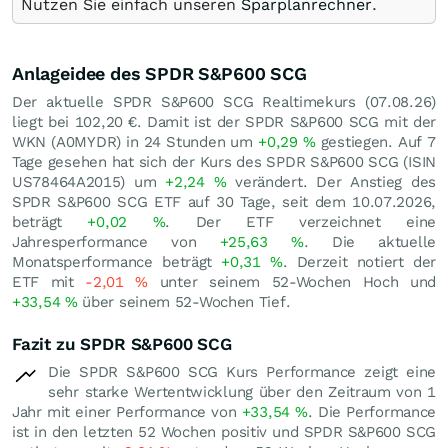
Nutzen Sie einfach unseren
Sparplanrechner
.
Anlageidee des SPDR S&P600 SCG
Der aktuelle SPDR S&P600 SCG Realtimekurs (
07.08.26
)
liegt bei 102,20
€
. Damit ist der SPDR S&P600 SCG mit der
WKN (A0MYDR) in 24 Stunden um
+0,29
%
gestiegen. Auf 7
Tage gesehen hat sich der Kurs des SPDR S&P600 SCG (ISIN
US78464A2015) um
+2,24
%
verändert. Der Anstieg des
SPDR S&P600 SCG ETF auf 30 Tage, seit dem 10.07.2026,
beträgt
+0,02
%
. Der ETF verzeichnet eine
Jahresperformance von
+25,63
%
. Die aktuelle
Monatsperformance beträgt
+0,31
%
. Derzeit notiert der
ETF mit
-2,01
%
unter seinem 52-Wochen Hoch und
+33,54
%
über seinem 52-Wochen Tief.
Fazit zu SPDR S&P600 SCG
Die SPDR S&P600 SCG Kurs Performance zeigt eine
sehr starke Wertentwicklung über den Zeitraum von 1
Jahr mit einer Performance von
+33,54
%
. Die Performance
ist in den letzten 52 Wochen positiv und SPDR S&P600 SCG