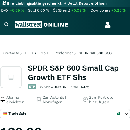
🎁 Ihre Lieblingsaktie geschenkt.
→ Jetzt Depot eröffnen
DAX
+0,69
%
Gold
0,00
%
Öl (Brent)
+0,02
%
Dow Jones
+0,25
%
ETFs
Top ETF Performer
SPDR S&P600 SCG
Startseite
SPDR S&P 600 Small Cap
Growth ETF Shs
ETF
WKN:
A0MYDR
SYM:
4JZ5
Alarme
Zur Watchlist
Zum Portfolio
einrichten
hinzufügen
hinzufügen
Tradegate