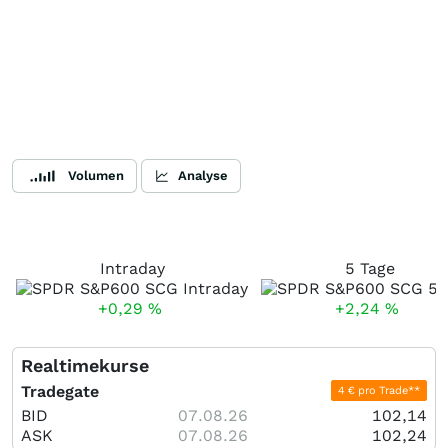
Volumen
Analyse
Intraday
5 Tage
+0,29
%
+2,24
%
Realtimekurse
Tradegate
4 € pro Trade**
BID
07.08.26
102,14
ASK
07.08.26
102,24