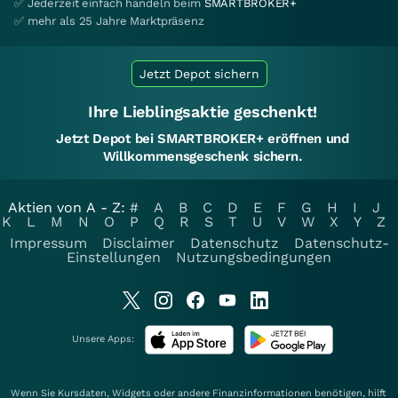
✅ Jederzeit einfach handeln beim
SMARTBROKER+
✅ mehr als 25 Jahre Marktpräsenz
Jetzt Depot sichern
Ihre Lieblingsaktie geschenkt!
Jetzt Depot bei SMARTBROKER+ eröffnen und
Willkommensgeschenk sichern.
Aktien von A - Z:
#
A
B
C
D
E
F
G
H
I
J
K
L
M
N
O
P
Q
R
S
T
U
V
W
X
Y
Z
Impressum
Disclaimer
Datenschutz
Datenschutz-
Einstellungen
Nutzungsbedingungen
Unsere Apps:
Wenn Sie Kursdaten, Widgets oder andere Finanzinformationen benötigen, hilft