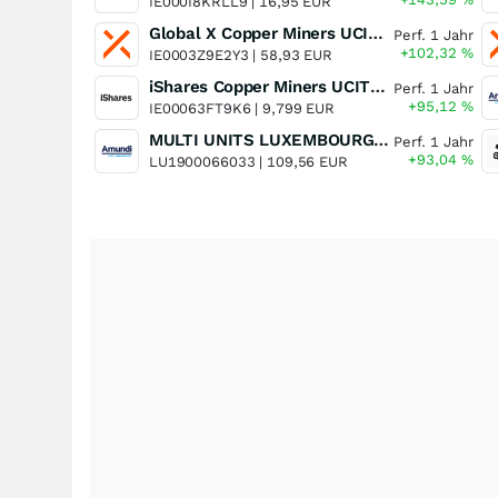
IE000I8KRLL9 |
16,95 EUR
Global X Copper Miners UCITS ETF USD Acc
Perf. 1 Jahr
+102,32
%
IE0003Z9E2Y3 |
58,93 EUR
iShares Copper Miners UCITS ETF
Perf. 1 Jahr
+95,12
%
IE00063FT9K6 |
9,799 EUR
MULTI UNITS LUXEMBOURG - Lyxor MSCI Semiconductors ESG Filtered
Perf. 1 Jahr
+93,04
%
LU1900066033 |
109,56 EUR