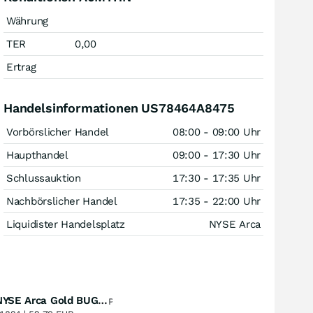
Währung
TER
0,00
Ertrag
Handelsinformationen US78464A8475
Vorbörslicher Handel
08:00 - 09:00 Uhr
Haupthandel
09:00 - 17:30 Uhr
Schlussauktion
17:30 - 17:35 Uhr
Nachbörslicher Handel
17:35 - 22:00 Uhr
Liquidister Handelsplatz
NYSE Arca
Amundi NYSE Arca Gold BUGS UCITS ETF Dist
Perf. 1 Jahr
+53,12
%