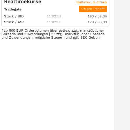
Realtimekurse
Realtimekurs öffnen
4 € pro Trade**
Tradegate
Stück /
BID
11:02:53
180
/
58,34
Stück /
ASK
11:02:53
170
/
59,00
*ab 500 EUR Ordervolumen über gettex, zzgl. marktüblicher
Spreads und Zuwendungen | ** zzgl. marktüblicher Spreads
und Zuwendungen, mögliche Steuern und ggf. SEC Gebühr