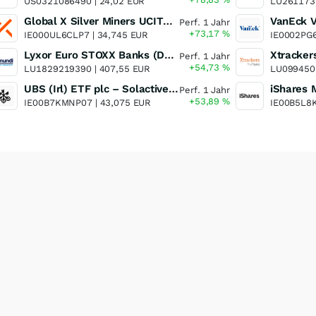
US0321086490 |
24,02 EUR
LU261173
Global X Silver Miners UCITS ETF
Perf. 1 Jahr
+73,17
%
IE000UL6CLP7 |
34,745 EUR
IE0002PG
Lyxor Euro STOXX Banks (DR) UCITS ETF- Acc
Perf. 1 Jahr
+54,73
%
LU1829219390 |
407,55 EUR
LU099450
UBS (Irl) ETF plc – Solactive Global Pure Gold Miners UCITS ETF - A Dis USD o.N.
Perf. 1 Jahr
+53,89
%
IE00B7KMNP07 |
43,075 EUR
IE00B5L8