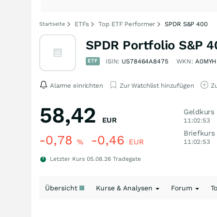
ETFs
Top ETF Performer
SPDR S&P 400
Startseite
SPDR Portfolio S&P 4
ETF
ISIN:
US78464A8475
WKN:
A0MY
Alarme einrichten
Zur Watchlist hinzufügen
Zu
58,42
Geldkurs
EUR
11:02:53
Briefkurs
-0,78
-0,46
%
EUR
11:02:53
Letzter Kurs
05.08.26
Tradegate
Übersicht
Kurse & Analysen
Forum
T