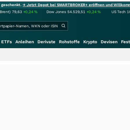
ie geschenkt.
→ Jetzt Depot bei SMARTBROKER+ eröffnen und Willkom
(Brent)
79,63
+0,24
%
Dow Jones
54.529,51
+0,24
%
US Tech 1
ETFs
Anleihen
Derivate
Rohstoffe
Krypto
Devisen
Fest