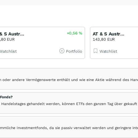
+0,56
%
AT & S Austria Technologie & Systemtechnik
AT & S Austria Technologie & Systemtechnik
,80 EUR
143,80 EUR
Watchlist
Portfolio
Watchlist
hen oder andere Vermögenswerte enthält und wie eine Aktie während des Han
 Fonds?
 Handelstages gehandelt werden, können ETFs den ganzen Tag über gekauft
ömmliche Investmentfonds, da sie passiv verwaltet werden und geringere in