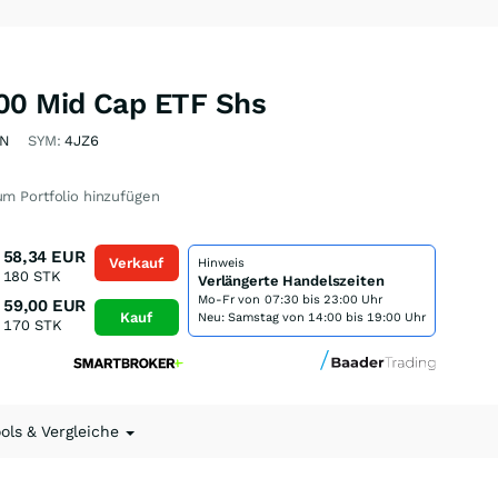
00 Mid Cap ETF Shs
HN
SYM:
4JZ6
m Portfolio hinzufügen
58,34
EUR
Verkauf
Hinweis
180
STK
Verlängerte Handelszeiten
Mo-Fr von
07:30 bis 23:00 Uhr
59,00
EUR
Kauf
Neu: Samstag von 14:00 bis 19:00 Uhr
170
STK
ools & Vergleiche