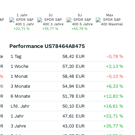
1 Jahr
3J
5J
Max
+22,71
%
+35,77
%
+45,79
%
Performance US78464A8475
te
1 Tag
58,42
EUR
-0,78
%
UR
1 Woche
57,20
EUR
+2,13
%
%
1 Monat
58,48
EUR
-0,10
%
26
3 Monate
54,94
EUR
+6,33
%
UR
6 Monate
51,78
EUR
+12,82
%
UR
Lfd. Jahr
50,10
EUR
+16,61
%
UR
1 Jahr
47,61
EUR
+22,71
%
UR
3 Jahre
43,03
EUR
+35,77
%