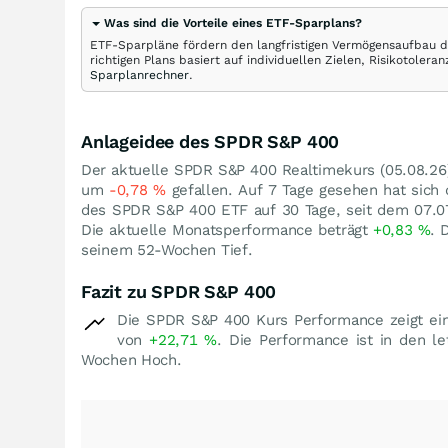
Was sind die Vorteile eines ETF-Sparplans?
ETF-Sparpläne fördern den langfristigen Vermögensaufbau du
richtigen Plans basiert auf individuellen Zielen, Risikotole
Sparplanrechner
.
Anlageidee des SPDR S&P 400
Der aktuelle SPDR S&P 400 Realtimekurs (
05.08.26
um
-0,78
%
gefallen. Auf 7 Tage gesehen hat sic
des SPDR S&P 400 ETF auf 30 Tage, seit dem 07.0
Die aktuelle Monatsperformance beträgt
+0,83
%
. 
seinem 52-Wochen Tief.
Fazit zu SPDR S&P 400
Die SPDR S&P 400 Kurs Performance zeigt ein
von
+22,71
%
. Die Performance ist in den l
Wochen Hoch.