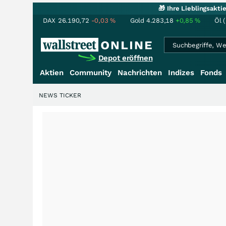
🎁 Ihre Lieblingsakt
DAX
26.190,72
-0,03
%
Gold
4.283,18
+0,85
%
Öl 
Depot eröffnen
Aktien
Community
Nachrichten
Indizes
Fonds
NEWS TICKER