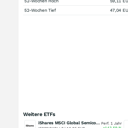
52-Wochen Hoch
59,11
E
52-Wochen Tief
47,04
E
Weitere ETFs
iShares MSCI Global Semiconductors UCITS ETF USD (Acc)
Perf. 1 Jahr
+143,59
%