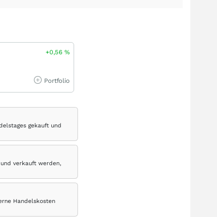
+0,56
%
Portfolio
delstages gekauft und
 und verkauft werden,
terne Handelskosten