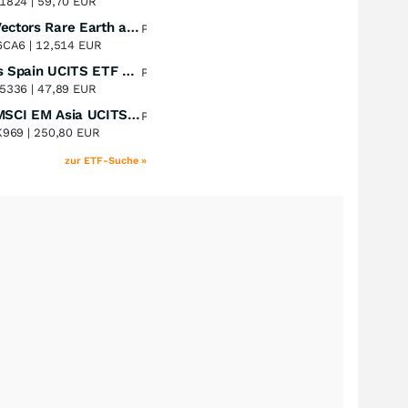
1824 |
59,70 EUR
VanEck Vectors Rare Earth and Strategic Metals UCITS ETF
Perf. 1 Jahr
+47,46
%
6CA6 |
12,514 EUR
Xtrackers Spain UCITS ETF Distribution
Perf. 1 Jahr
+43,58
%
5336 |
47,89 EUR
iShares MSCI EM Asia UCITS ETF
Perf. 1 Jahr
+39,73
%
K969 |
250,80 EUR
zur ETF-Suche »