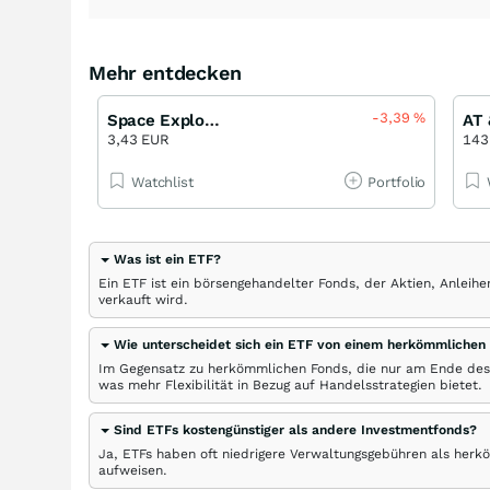
Mehr entdecken
-3,39
%
Space Exploration Technologies Corp Faktor 8x Short Open End (SG)
3,43 EUR
143
Watchlist
Portfolio
Was ist ein ETF?
Ein ETF ist ein börsengehandelter Fonds, der Aktien, Anlei
verkauft wird.
Wie unterscheidet sich ein ETF von einem herkömmlichen
Im Gegensatz zu herkömmlichen Fonds, die nur am Ende des
was mehr Flexibilität in Bezug auf Handelsstrategien bietet.
Sind ETFs kostengünstiger als andere Investmentfonds?
Ja, ETFs haben oft niedrigere Verwaltungsgebühren als herk
aufweisen.