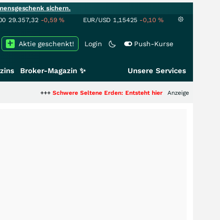
mensgeschenk sichern.
00
29.357,32
-0,59
%
EUR/USD
1,15425
-0,10
%
Aktie geschenkt!
Login
Push-Kurse
zins
Broker-Magazin ✨
Unsere Services
+++
Schwere Seltene Erden: Entsteht hier die nächste Milliardenstory?
Anzeige
++