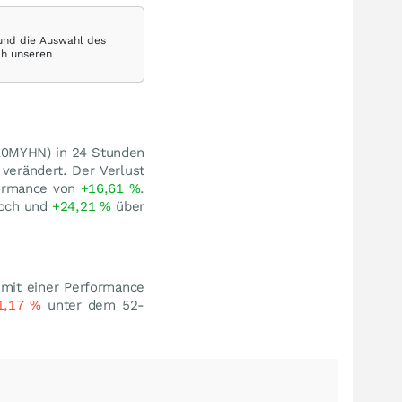
 und die Auswahl des
ch unseren
A0MYHN) in 24 Stunden
verändert. Der Verlust
formance von
+16,61
%
.
och und
+24,21
%
über
 mit einer Performance
1,17
%
unter dem 52-