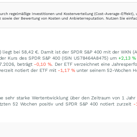
rch regelmäßige Investitionen und Kostenverteilung (Cost-Average-Effekt),
ranz sowie der Bewertung von Kosten und Anbieterreputation. Nutzen Sie einfa
) liegt bei 58,42
€
. Damit ist der SPDR S&P 400 mit der WKN (
h der Kurs des SPDR S&P 400 (ISIN US78464A8475) um
+2,13
%
7.2026, beträgt
-0,10
%
. Der ETF verzeichnet eine Jahresper
Derzeit notiert der ETF mit
-1,17
%
unter seinem 52-Wochen H
e sehr starke Wertentwicklung über den Zeitraum von 1 Jahr
etzten 52 Wochen positiv und SPDR S&P 400 notiert zurzeit
-