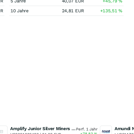
UR
5 Jahre
40,07
EUR
+45,79
%
UR
10 Jahre
24,81
EUR
+135,51
%
Amplify Junior Silver Miners ETF Junior Silver Miners ETF
Perf. 1 Jahr
+78,83
%