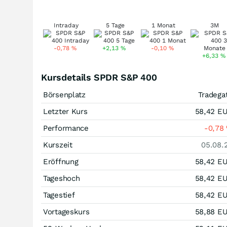
Intraday
5 Tage
1 Monat
3M
-0,78
%
+2,13
%
-0,10
%
+6,33
%
Kursdetails SPDR S&P 400
Börsenplatz
Tradega
Letzter Kurs
58,42
E
Performance
-0,78
Kurszeit
05.08.
Eröffnung
58,42
E
Tageshoch
58,42
E
Tagestief
58,42
E
Vortageskurs
58,88
E