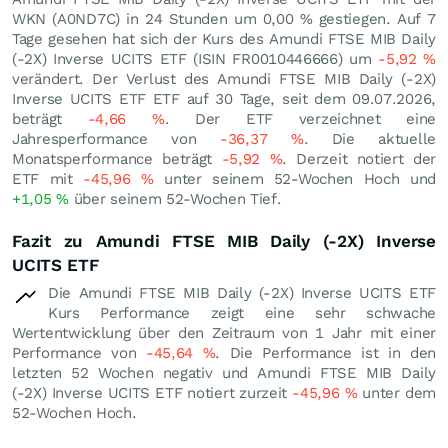
WKN (A0ND7C) in 24 Stunden um
0,00
%
gestiegen. Auf 7
Tage gesehen hat sich der Kurs des Amundi FTSE MIB Daily
(-2X) Inverse UCITS ETF (ISIN FR0010446666) um
-5,92
%
verändert. Der Verlust des Amundi FTSE MIB Daily (-2X)
Inverse UCITS ETF ETF auf 30 Tage, seit dem 09.07.2026,
beträgt
-4,66
%
. Der ETF verzeichnet eine
Jahresperformance von
-36,37
%
. Die aktuelle
Monatsperformance beträgt
-5,92
%
. Derzeit notiert der
ETF mit
-45,96
%
unter seinem 52-Wochen Hoch und
+1,05
%
über seinem 52-Wochen Tief.
Fazit zu Amundi FTSE MIB Daily (-2X) Inverse
UCITS ETF
Die Amundi FTSE MIB Daily (-2X) Inverse UCITS ETF
Kurs Performance zeigt eine sehr schwache
Wertentwicklung über den Zeitraum von 1 Jahr mit einer
Performance von
-45,64
%
. Die Performance ist in den
letzten 52 Wochen negativ und Amundi FTSE MIB Daily
(-2X) Inverse UCITS ETF notiert zurzeit
-45,96
%
unter dem
52-Wochen Hoch.