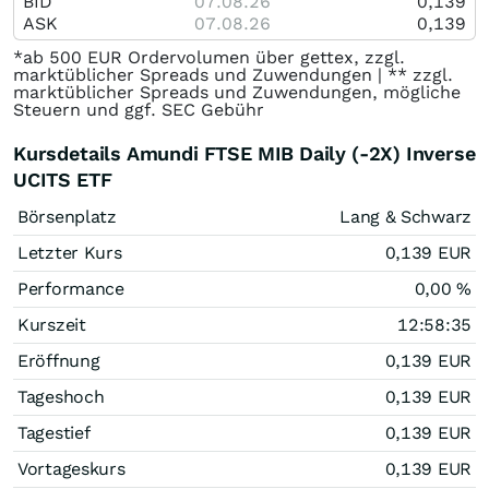
BID
07.08.26
0,139
ASK
07.08.26
0,139
*ab 500 EUR Ordervolumen über gettex, zzgl.
marktüblicher Spreads und Zuwendungen | ** zzgl.
marktüblicher Spreads und Zuwendungen, mögliche
Steuern und ggf. SEC Gebühr
Kursdetails Amundi FTSE MIB Daily (-2X) Inverse
UCITS ETF
Börsenplatz
Lang & Schwarz
Letzter Kurs
0,139
EUR
Performance
0,00
%
Kurszeit
12:58:35
Eröffnung
0,139
EUR
Tageshoch
0,139
EUR
Tagestief
0,139
EUR
Vortageskurs
0,139
EUR