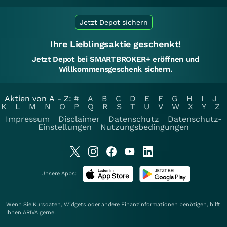
Jetzt Depot sichern
Ihre Lieblingsaktie geschenkt!
Jetzt Depot bei SMARTBROKER+ eröffnen und
Willkommensgeschenk sichern.
Aktien von A - Z:
#
A
B
C
D
E
F
G
H
I
J
K
L
M
N
O
P
Q
R
S
T
U
V
W
X
Y
Z
Impressum
Disclaimer
Datenschutz
Datenschutz-
Einstellungen
Nutzungsbedingungen
Unsere Apps:
Wenn Sie Kursdaten, Widgets oder andere Finanzinformationen benötigen, hilft
Ihnen
ARIVA
gerne.