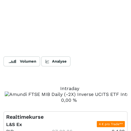
Volumen
Analyse
Intraday
0,00
%
Realtimekurse
L&S Ex
4 € pro Trade**