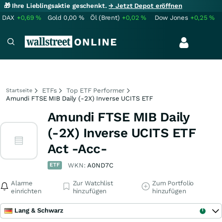
🎁 Ihre Lieblingsaktie geschenkt.
→ Jetzt Depot eröffnen
DAX
+0,69
%
Gold
0,00
%
Öl (Brent)
+0,02
%
Dow Jones
+0,25
%
ETFs
Top ETF Performer
Startseite
Amundi FTSE MIB Daily (-2X) Inverse UCITS ETF
Amundi FTSE MIB Daily
(-2X) Inverse UCITS ETF
Act -Acc-
ETF
WKN:
A0ND7C
Alarme
Zur Watchlist
Zum Portfolio
einrichten
hinzufügen
hinzufügen
Lang & Schwarz