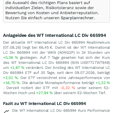
die Auswahl des richtigen Plans basiert auf
individuellen Zielen, Risikotoleranz sowie der
Bewertung von Kosten und Anbieterreputation.
Nutzen Sie einfach unseren
Sparplanrechner
.
Anlageidee des WT International LC Div 665994
Der aktuelle WT International LC Div 665994 Realtimekurs
(
07.08.26
) liegt bei 66,45
€
. Damit ist der WT International
LC Div 665994 mit der WKN (A0NG2P) in 24 Stunden um
+0,36
%
gestiegen. Auf 7 Tage gesehen hat sich der Kurs
des WT International LC Div 665994 (ISIN US97717W7948)
um
+1,67
%
verändert. Der Anstieg des WT International LC
Div 665994 ETF auf 30 Tage, seit dem 09.07.2026, beträgt
+2,01
%
. Der ETF verzeichnet eine Jahresperformance von
+16,70
%
. Die aktuelle Monatsperformance beträgt
+1,22
%
. Derzeit notiert der ETF mit
-0,32
%
unter seinem 52-
Wochen Hoch und
+27,94
%
über seinem 52-Wochen Tief.
Fazit zu WT International LC Div 665994
Die WT International LC Div 665994 Kurs Performance