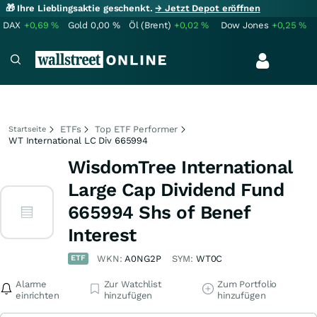
🎁 Ihre Lieblingsaktie geschenkt.
→ Jetzt Depot eröffnen
DAX
+0,69
%
Gold
0,00
%
Öl (Brent)
+0,02
%
Dow Jones
+0,25
%
ETFs
Top ETF Performer
Startseite
WT International LC Div 665994
WisdomTree International
Large Cap Dividend Fund
665994 Shs of Benef
Interest
ETF
WKN:
A0NG2P
SYM:
WT0C
Alarme
Zur Watchlist
Zum Portfolio
einrichten
hinzufügen
hinzufügen