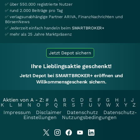
✅ über 550.000 registrierte Nutzer
✅ rund 2.000 Beiträge pro Tag
✅ verlagsunabhängige Partner ARIVA, FinanzNachrichten und
BörsenNews
✅ Jederzeit einfach handeln beim
SMARTBROKER+
✅ mehr als 25 Jahre Marktpräsenz
Jetzt Depot sichern
Ihre Lieblingsaktie geschenkt!
Jetzt Depot bei SMARTBROKER+ eröffnen und
Willkommensgeschenk sichern.
Aktien von A - Z:
#
A
B
C
D
E
F
G
H
I
J
K
L
M
N
O
P
Q
R
S
T
U
V
W
X
Y
Z
Impressum
Disclaimer
Datenschutz
Datenschutz-
Einstellungen
Nutzungsbedingungen