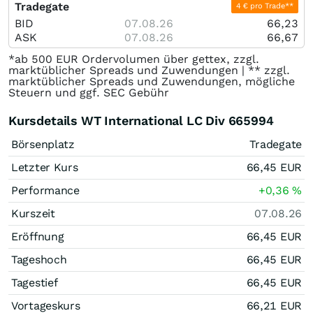
Tradegate
4 € pro Trade**
BID
07.08.26
66,23
ASK
07.08.26
66,67
*ab 500 EUR Ordervolumen über gettex, zzgl.
marktüblicher Spreads und Zuwendungen | ** zzgl.
marktüblicher Spreads und Zuwendungen, mögliche
Steuern und ggf. SEC Gebühr
Kursdetails WT International LC Div 665994
Börsenplatz
Tradegate
Letzter Kurs
66,45
EUR
Performance
+0,36
%
Kurszeit
07.08.26
Eröffnung
66,45
EUR
Tageshoch
66,45
EUR
Tagestief
66,45
EUR
Vortageskurs
66,21
EUR