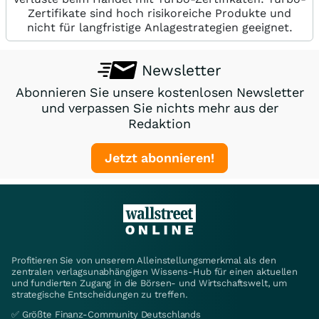
Zertifikate sind hoch risikoreiche Produkte und
nicht für langfristige Anlagestrategien geeignet.
Newsletter
Abonnieren Sie unsere kostenlosen Newsletter
und verpassen Sie nichts mehr aus der
Redaktion
Jetzt abonnieren!
Profitieren Sie von unserem Alleinstellungsmerkmal als den
zentralen verlagsunabhängigen Wissens-Hub für einen aktuellen
und fundierten Zugang in die Börsen- und Wirtschaftswelt, um
strategische Entscheidungen zu treffen.
✅ Größte Finanz-Community Deutschlands