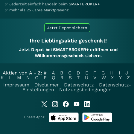
✅ Jederzeit einfach handeln beim
SMARTBROKER+
✅ mehr als 25 Jahre Marktpräsenz
Jetzt Depot sichern
Ihre Lieblingsaktie geschenkt!
Jetzt Depot bei SMARTBROKER+ eröffnen und
Willkommensgeschenk sichern.
Aktien von A - Z:
#
A
B
C
D
E
F
G
H
I
J
K
L
M
N
O
P
Q
R
S
T
U
V
W
X
Y
Z
Impressum
Disclaimer
Datenschutz
Datenschutz-
Einstellungen
Nutzungsbedingungen
Unsere Apps: