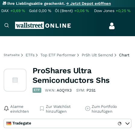
🎁 Ihre Lieblingsaktie geschenkt.
→ Jetzt Depot eröffnen
DAX
+0,69
%
Gold
0,00
%
Öl (Brent)
+0,06
%
Dow Jones
+0,25
%
ETFs
Top ETF Performer
PrSh Ult Semcnd
Chart
Startseite
ProShares Ultra
Semiconductors Shs
ETF
WKN:
A0QYX3
SYM:
P2S1
Alarme
Zur Watchlist
Zum Portfolio
einrichten
hinzufügen
hinzufügen
Tradegate