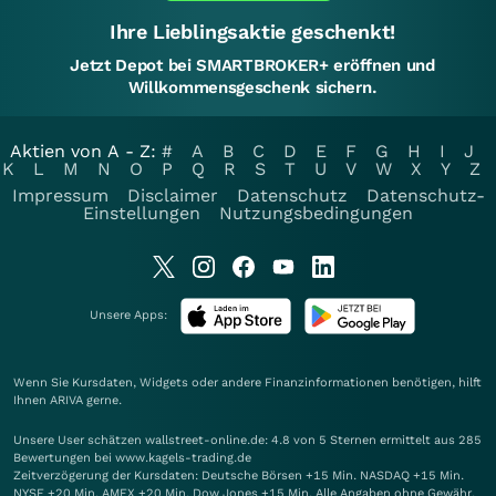
Ihre Lieblingsaktie geschenkt!
Jetzt Depot bei SMARTBROKER+ eröffnen und
Willkommensgeschenk sichern.
Aktien von A - Z:
#
A
B
C
D
E
F
G
H
I
J
K
L
M
N
O
P
Q
R
S
T
U
V
W
X
Y
Z
Impressum
Disclaimer
Datenschutz
Datenschutz-
Einstellungen
Nutzungsbedingungen
Unsere Apps:
Wenn Sie Kursdaten, Widgets oder andere Finanzinformationen benötigen, hilft
Ihnen
ARIVA
gerne.
Unsere User schätzen wallstreet-online.de: 4.8 von 5 Sternen ermittelt aus 285
Bewertungen bei www.kagels-trading.de
Zeitverzögerung der Kursdaten: Deutsche Börsen +15 Min. NASDAQ +15 Min.
NYSE +20 Min. AMEX +20 Min. Dow Jones +15 Min. Alle Angaben ohne Gewähr.