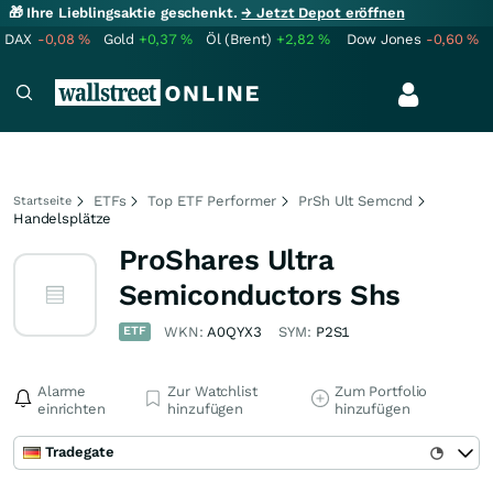
🎁 Ihre Lieblingsaktie geschenkt.
→ Jetzt Depot eröffnen
DAX
-0,08
%
Gold
+0,37
%
Öl (Brent)
+2,82
%
Dow Jones
-0,60
%
ETFs
Top ETF Performer
PrSh Ult Semcnd
Startseite
Handelsplätze
ProShares Ultra
Semiconductors Shs
ETF
WKN:
A0QYX3
SYM:
P2S1
Alarme
Zur Watchlist
Zum Portfolio
einrichten
hinzufügen
hinzufügen
Tradegate