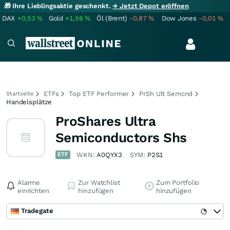
🎁 Ihre Lieblingsaktie geschenkt.
→ Jetzt Depot eröffnen
DAX
+0,53
%
Gold
+1,56
%
Öl (Brent)
-0,87
%
Dow Jones
-0,01
%
ETFs
Top ETF Performer
PrSh Ult Semcnd
Startseite
Handelsplätze
ProShares Ultra
Semiconductors Shs
ETF
WKN:
A0QYX3
SYM:
P2S1
Alarme
Zur Watchlist
Zum Portfolio
einrichten
hinzufügen
hinzufügen
Tradegate