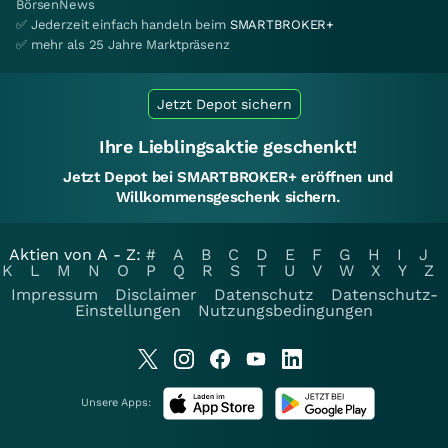
BörsenNews
✅ Jederzeit einfach handeln beim
SMARTBROKER+
✅ mehr als 25 Jahre Marktpräsenz
Jetzt Depot sichern
Ihre Lieblingsaktie geschenkt!
Jetzt Depot bei SMARTBROKER+ eröffnen und
Willkommensgeschenk sichern.
Aktien von A - Z:
#
A
B
C
D
E
F
G
H
I
J
K
L
M
N
O
P
Q
R
S
T
U
V
W
X
Y
Z
Impressum
Disclaimer
Datenschutz
Datenschutz-
Einstellungen
Nutzungsbedingungen
Unsere Apps: