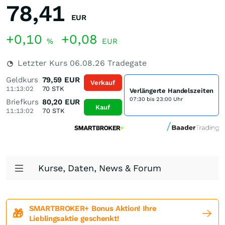
78,41
EUR
+0,10
+0,08
%
EUR
Letzter Kurs
06.08.26
Tradegate
Geldkurs
79,59
EUR
Verkauf
11:13:02
70
STK
Verlängerte Handelszeiten
07:30 bis 23:00 Uhr
Briefkurs
80,20
EUR
Kauf
11:13:02
70
STK
Kurse, Daten, News & Forum
SMARTBROKER+ Bonus Aktion! Ihre
🎁
Lieblingsaktie geschenkt!