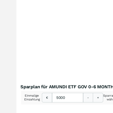
Sparplan für AMUNDI ETF GOV 0-6 MONT
Einmalige
Sparr
€
-
+
Einzahlung
wäh