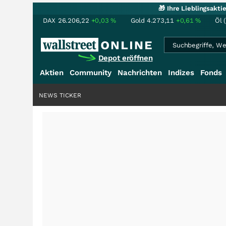
🎁 Ihre Lieblingsakt
DAX
26.206,22
+0,03
%
Gold
4.273,11
+0,61
%
Öl 
Depot eröffnen
Aktien
Community
Nachrichten
Indizes
Fonds
NEWS TICKER