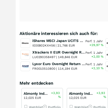
Aktionäre interessieren sich auch für:
iShares MSCI Japan UCITS ETF (Dist)
Perf. 1 Jahr
+29,97
%
IE00B02KXH56 |
21,766 EUR
Xtrackers II EUR Overnight Rate Swap UCITS ETF
Perf. 1 Jahr
+2,00
%
LU0290358497 |
149,846 EUR
Lyxor Euro Overnight Return UCITS ETF - Acc
Perf. 1 Jahr
+2,10
%
FR0010510800 |
114,194 EUR
Mehr entdecken
+3,93
+3,93
Almonty Industries
Almonty Industries
%
%
12,025 EUR
12,025 EUR
Watchlist
Portfolio
Watchlist
Portfolio