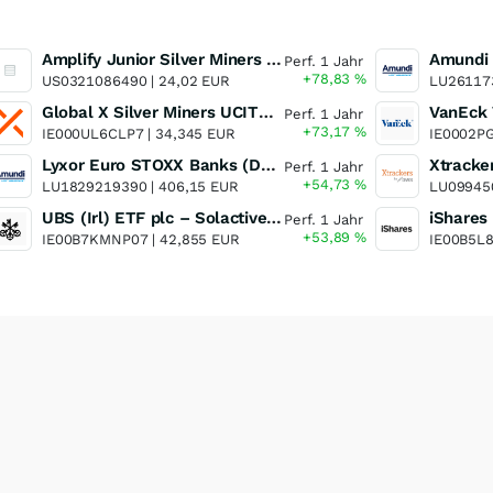
Amplify Junior Silver Miners ETF Junior Silver Miners ETF
Perf. 1 Jahr
+78,83
%
US0321086490 |
24,02 EUR
LU26117
Global X Silver Miners UCITS ETF
Perf. 1 Jahr
+73,17
%
IE000UL6CLP7 |
34,345 EUR
IE0002P
Lyxor Euro STOXX Banks (DR) UCITS ETF- Acc
Perf. 1 Jahr
+54,73
%
LU1829219390 |
406,15 EUR
LU09945
UBS (Irl) ETF plc – Solactive Global Pure Gold Miners UCITS ETF - A Dis USD o.N.
Perf. 1 Jahr
+53,89
%
IE00B7KMNP07 |
42,855 EUR
IE00B5L