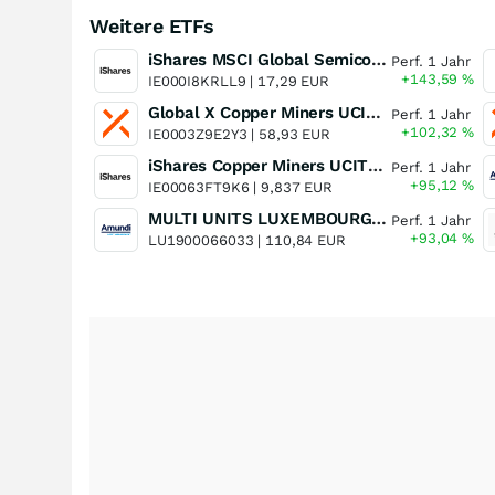
Weitere ETFs
iShares MSCI Global Semiconductors UCITS ETF USD (Acc)
Perf. 1 Jahr
+143,59
%
IE000I8KRLL9 |
17,29 EUR
Global X Copper Miners UCITS ETF USD Acc
Perf. 1 Jahr
+102,32
%
IE0003Z9E2Y3 |
58,93 EUR
iShares Copper Miners UCITS ETF
Perf. 1 Jahr
+95,12
%
IE00063FT9K6 |
9,837 EUR
MULTI UNITS LUXEMBOURG - Lyxor MSCI Semiconductors ESG Filtered
Perf. 1 Jahr
+93,04
%
LU1900066033 |
110,84 EUR