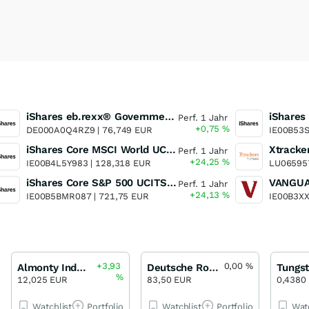
iShares eb.rexx® Government Germany 0-
Perf. 1 Jahr
+0,75
%
DE000A0Q4RZ9 |
76,749 EUR
IE00B53S
iShares Core MSCI World UCITS ETF
Perf. 1 Jahr
+24,25
%
IE00B4L5Y983 |
128,318 EUR
LU06595
iShares Core S&P 500 UCITS ETF
Perf. 1 Jahr
+24,13
%
IE00B5BMR087 |
721,75 EUR
IE00B3X
+3,93
0,00
%
Almonty Industries
Deutsche Rohstoff
Tungs
%
12,025 EUR
83,50 EUR
0,4380
Watchlist
Portfolio
Watchlist
Portfolio
Wat