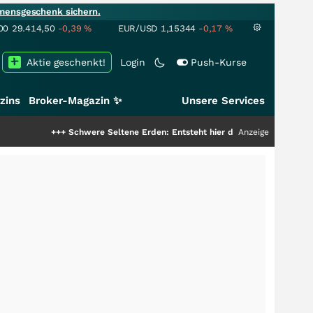
mensgeschenk sichern.
00
29.414,50
-0,39
%
EUR/USD
1,15344
-0,17
%
Aktie geschenkt!
Login
Push-Kurse
zins
Broker-Magazin ✨
Unsere Services
+++
Schwere Seltene Erden: Entsteht hier die nächste Milliardenstory?
Anzeige
+++