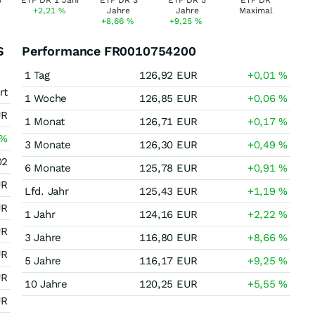
+2,21
%
+8,66
%
+9,25
%
S
Performance FR0010754200
1 Tag
126,92
EUR
+0,01
%
rt
1 Woche
126,85
EUR
+0,06
%
UR
1 Monat
126,71
EUR
+0,17
%
%
3 Monate
126,30
EUR
+0,49
%
02
6 Monate
125,78
EUR
+0,91
%
UR
Lfd. Jahr
125,43
EUR
+1,19
%
UR
1 Jahr
124,16
EUR
+2,22
%
UR
3 Jahre
116,80
EUR
+8,66
%
UR
5 Jahre
116,17
EUR
+9,25
%
UR
10 Jahre
120,25
EUR
+5,55
%
UR