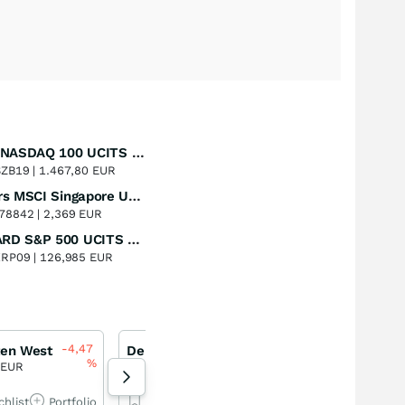
iShares NASDAQ 100 UCITS ETF
Perf. 1 Jahr
+28,53
%
ZB19 |
1.467,80 EUR
Xtrackers MSCI Singapore UCITS ETF
Perf. 1 Jahr
+25,21
%
78842 |
2,369 EUR
VANGUARD S&P 500 UCITS ETF
Perf. 1 Jahr
+22,94
%
XRP09 |
126,985 EUR
-4,47
0,00
%
ten West
Deutsche Rohstoff
Rheinmetall
%
 EUR
83,50 EUR
1.128,20 EUR
chlist
Portfolio
Watchlist
Portfolio
Watchlist
Por