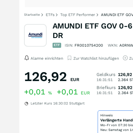
ETFs
Top ETF Performer
AMUNDI ETF GOV
Startseite
AMUNDI ETF GOV 0-6
DR
ETF
ISIN:
FR0010754200
WKN:
A0RN
Alarme einrichten
Zur Watchlist hinzufügen
Zu
126,92
Geldkurs
126,92
EUR
16:31:51
2.364
S
Briefkurs
126,92
+0,01
+0,01
%
EUR
16:31:51
2.364
S
Letzter Kurs
16:30:02
Stuttgart
Hinweis
Verlängerte Hand
Mo-Fr von
07:30 bi
Neu: Samstag von 14