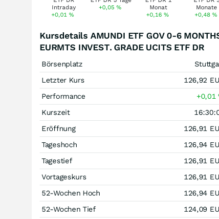
+0,05
%
+0,01
%
+0,16
%
+0,48
%
Kursdetails AMUNDI ETF GOV 0-6 MONTH
EURMTS INVEST. GRADE UCITS ETF DR
Börsenplatz
Stuttga
Letzter Kurs
126,92
E
Performance
+0,01
Kurszeit
16:30:
Eröffnung
126,91
E
Tageshoch
126,94
E
Tagestief
126,91
E
Vortageskurs
126,91
E
52-Wochen Hoch
126,94
E
52-Wochen Tief
124,09
E