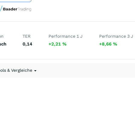
on
TER
Performance 1 J
Performance 3 J
sch
0,14
+2,21
%
+8,66
%
ools & Vergleiche