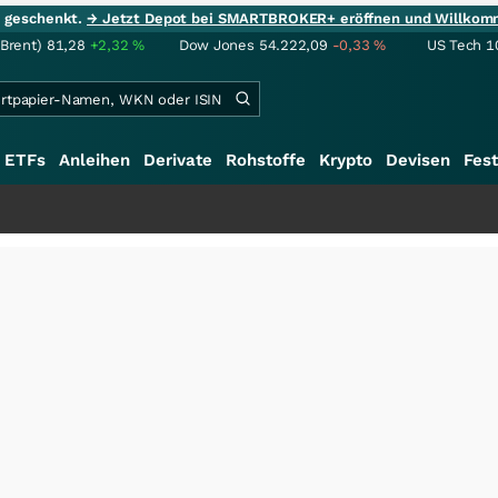
ie geschenkt.
→ Jetzt Depot bei SMARTBROKER+ eröffnen und Willkom
(Brent)
81,28
+2,32
%
Dow Jones
54.222,09
-0,33
%
US Tech 1
ETFs
Anleihen
Derivate
Rohstoffe
Krypto
Devisen
Fest