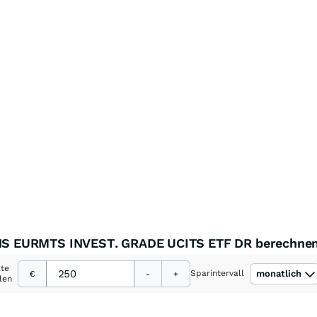
HS EURMTS INVEST. GRADE UCITS ETF DR berechne
ate
Sparintervall
monatlich
€
-
+
len