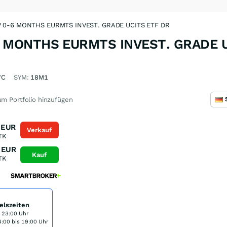
 0-6 MONTHS EURMTS INVEST. GRADE UCITS ETF DR
 MONTHS EURMTS INVEST. GRADE U
WC
SYM:
18M1
m Portfolio hinzufügen
EUR
Verkauf
TK
EUR
Kauf
TK
elszeiten
s 23:00 Uhr
:00 bis 19:00 Uhr