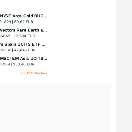
Amundi NYSE Arca Gold BUGS UCITS ETF Dist
Perf. 1 Jahr
+53,12
%
31824 |
59,62 EUR
VanEck Vectors Rare Earth and Strategic Metals UCITS ETF
Perf. 1 Jahr
+47,46
%
G6CA6 |
12,634 EUR
Xtrackers Spain UCITS ETF Distribution
Perf. 1 Jahr
+43,70
%
05336 |
47,845 EUR
iShares MSCI EM Asia UCITS ETF
Perf. 1 Jahr
+39,73
%
8K969 |
253,40 EUR
zur ETF-Suche »