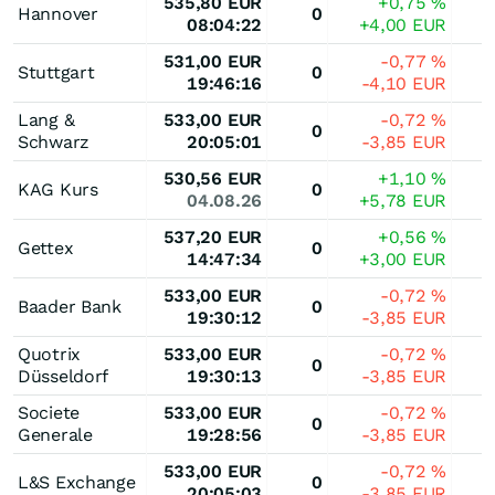
535,80
EUR
+0,75
%
Hannover
0
08:04:22
+4,00
EUR
531,00
EUR
-0,77
%
Stuttgart
0
19:46:16
-4,10
EUR
Lang &
533,00
EUR
-0,72
%
0
Schwarz
20:05:01
-3,85
EUR
530,56
EUR
+1,10
%
KAG Kurs
0
04.08.26
+5,78
EUR
537,20
EUR
+0,56
%
Gettex
0
14:47:34
+3,00
EUR
533,00
EUR
-0,72
%
Baader Bank
0
19:30:12
-3,85
EUR
Quotrix
533,00
EUR
-0,72
%
0
Düsseldorf
19:30:13
-3,85
EUR
Societe
533,00
EUR
-0,72
%
0
Generale
19:28:56
-3,85
EUR
533,00
EUR
-0,72
%
L&S Exchange
0
20:05:03
-3,85
EUR