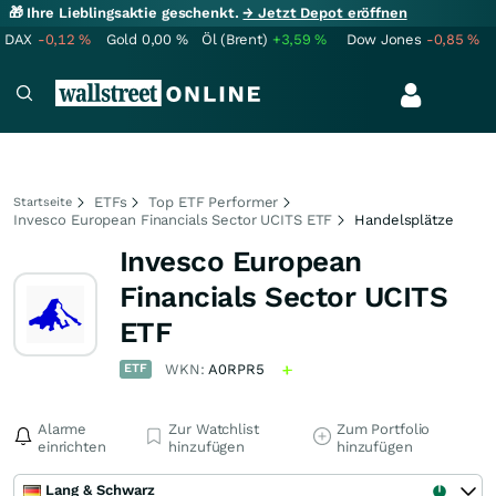
🎁 Ihre Lieblingsaktie geschenkt.
→ Jetzt Depot eröffnen
DAX
-0,12
%
Gold
0,00
%
Öl (Brent)
+3,59
%
Dow Jones
-0,85
%
ETFs
Top ETF Performer
Startseite
Invesco European Financials Sector UCITS ETF
Handelsplätze
Invesco European
Financials Sector UCITS
ETF
ETF
WKN:
A0RPR5
Alarme
Zur Watchlist
Zum Portfolio
einrichten
hinzufügen
hinzufügen
Lang & Schwarz