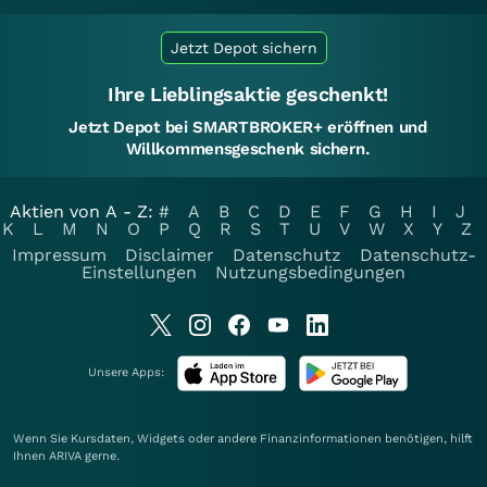
Jetzt Depot sichern
Ihre Lieblingsaktie geschenkt!
Jetzt Depot bei SMARTBROKER+ eröffnen und
Willkommensgeschenk sichern.
Aktien von A - Z:
#
A
B
C
D
E
F
G
H
I
J
K
L
M
N
O
P
Q
R
S
T
U
V
W
X
Y
Z
Impressum
Disclaimer
Datenschutz
Datenschutz-
Einstellungen
Nutzungsbedingungen
Unsere Apps:
Wenn Sie Kursdaten, Widgets oder andere Finanzinformationen benötigen, hilft
Ihnen
ARIVA
gerne.