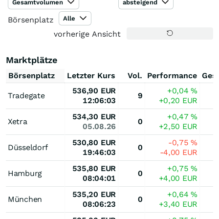
Gesamtvolumen
absteigend
Alle
Börsenplatz
vorherige Ansicht
Marktplätze
Börsenplatz
Letzter Kurs
Vol.
Performance
Ges
536,90
EUR
+0,04
%
Tradegate
9
12:06:03
+0,20
EUR
534,30
EUR
+0,47
%
Xetra
0
05.08.26
+2,50
EUR
530,80
EUR
-0,75
%
Düsseldorf
0
19:46:03
-4,00
EUR
535,80
EUR
+0,75
%
Hamburg
0
08:04:01
+4,00
EUR
535,20
EUR
+0,64
%
München
0
08:06:23
+3,40
EUR