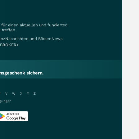
für einen aktuellen und fundierten
 treffen.
nanzNachrichten und BörsenNews
BROKER+
sgeschenk sichern.
U
V
W
X
Y
Z
gungen