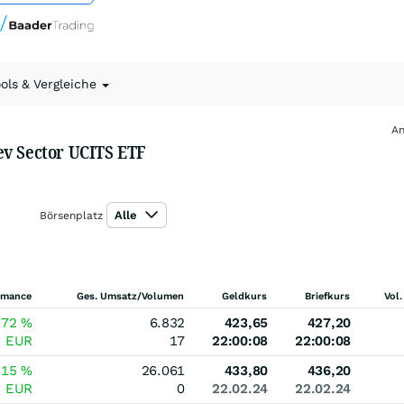
ools & Vergleiche
An
ev Sector UCITS ETF
Alle
Börsenplatz
rmance
Ges. Umsatz/Volumen
Geldkurs
Briefkurs
Vol.
,72
%
6.832
423,65
427,20
5
EUR
17
22:00:08
22:00:08
,15
%
26.061
433,80
436,20
5
EUR
0
22.02.24
22.02.24