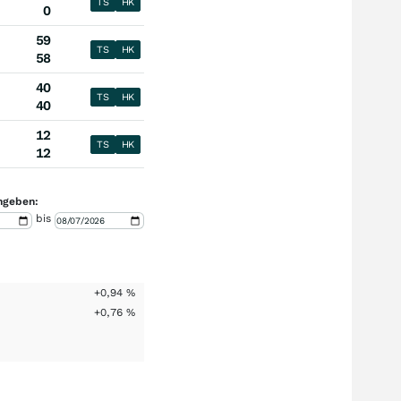
TS
HK
0
59
TS
HK
58
40
TS
HK
40
12
TS
HK
12
ngeben:
bis
+0,94
%
+0,76
%