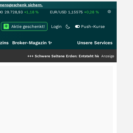
mensgeschenk sichern.
00
29.728,93
+1,18
%
EUR/USD
1,15575
+0,28
%
Aktie geschenkt!
Login
Push-Kurse
zins
Broker-Magazin ✨
Unsere Services
+++
Schwere Seltene Erden: Entsteht hier die nächste Milliardenstor
Anzeige