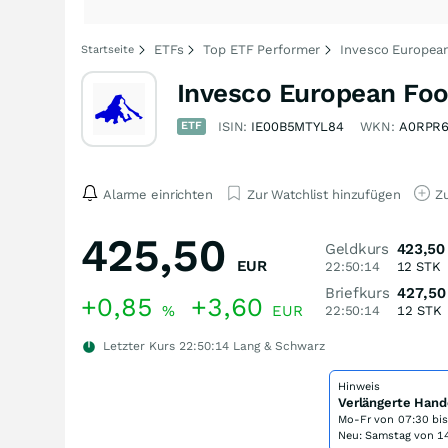
ETFs
Top ETF Performer
Invesco Europea
Startseite
Invesco European Foo
ETF
ISIN:
IE00B5MTYL84
WKN:
A0RPR
Alarme einrichten
Zur Watchlist hinzufügen
Zu
425,50
Geldkurs
423,50
EUR
22:50:14
12
STK
Briefkurs
427,50
+0,85
+3,60
%
EUR
22:50:14
12
STK
Letzter Kurs
22:50:14
Lang & Schwarz
Hinweis
Verlängerte Hand
Mo-Fr von
07:30 bi
Neu: Samstag von 14