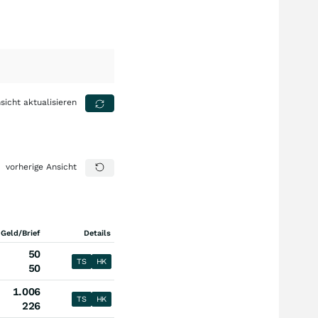
sicht aktualisieren
vorherige Ansicht
 Geld/Brief
Details
50
TS
HK
50
1.006
TS
HK
226