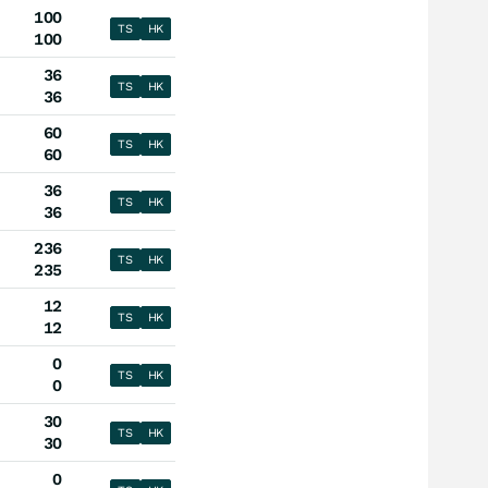
100
TS
HK
100
36
TS
HK
36
60
TS
HK
60
36
TS
HK
36
236
TS
HK
235
12
TS
HK
12
0
TS
HK
0
30
TS
HK
30
0