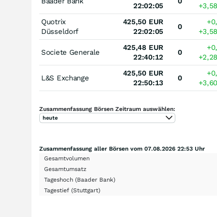
Baader Bank
0
22:02:05
+3,5
Quotrix
425,50
EUR
+0
0
Düsseldorf
22:02:05
+3,5
425,48
EUR
+0
Societe Generale
0
22:40:12
+2,2
425,50
EUR
+0
L&S Exchange
0
22:50:13
+3,6
Zusammenfassung Börsen Zeitraum auswählen:
heute
Zusammenfassung aller Börsen vom 07.08.2026 22:53 Uhr
Gesamtvolumen
Gesamtumsatz
Tageshoch
(Baader Bank)
Tagestief
(Stuttgart)