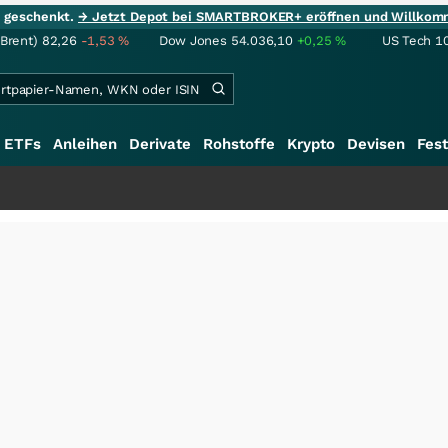
ie geschenkt.
→ Jetzt Depot bei SMARTBROKER+ eröffnen und Willkom
(Brent)
82,26
-1,53
%
Dow Jones
54.036,10
+0,25
%
US Tech 1
ETFs
Anleihen
Derivate
Rohstoffe
Krypto
Devisen
Fest