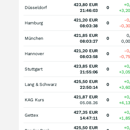
423,80
EUR
+0
Düsseldorf
0
21:46:03
+3,2
421,20
EUR
-0
Hamburg
0
08:03:38
-0,3
421,85
EUR
0
München
0
08:03:27
0,0
421,20
EUR
-0
Hannover
0
08:03:58
-0,7
423,85
EUR
+0
Stuttgart
0
21:55:06
+3,0
425,50
EUR
+0
Lang & Schwarz
0
22:50:14
+3,6
421,87
EUR
+0
KAG Kurs
0
05.08.26
+4,1
427,35
EUR
+0
Gettex
0
14:47:11
+1,8
425,50
EUR
+0