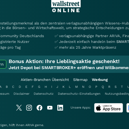
instellungsmerkmal als den zentralen verlagsunabhängigen Wissens-Hub 
 in die Börsen- und Wirtschaftswelt, um strategische Entscheidungen zu
Community Deutschlands
✅ verlagsunabhängige Partner ARIVA, Fi
gistrierte Nutzer
✅ Jederzeit einfach handeln beim
SMART
räge pro Tag
✅ mehr als 25 Jahre Marktpräsenz
Bonus Aktion:
Ihre Lieblingsaktie geschenkt!
rn
Jetzt Depot bei SMARTBROKER+ eröffnen und Willkommen
Aktien-Branchen Übersicht
Sitemap
Werbung
A
B
C
D
E
F
G
H
I
J
K
L
M
N
O
P
Q
R
S
T
essum
Disclaimer
Datenschutz
Datenschutz-Einstellungen
Nutzungsbedin
Unsere Apps:
gen, hilft Ihnen
ARIVA
gerne.