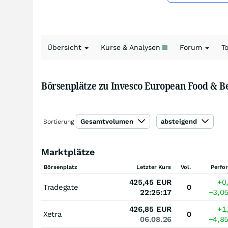
Übersicht
Kurse & Analysen
Forum
T
Börsenplätze zu Invesco European Food & B
Gesamtvolumen
absteigend
Sortierung
Marktplätze
Börsenplatz
Letzter Kurs
Vol.
Perfo
425,45
EUR
+0
Tradegate
0
22:25:17
+3,0
426,85
EUR
+1
Xetra
0
06.08.26
+4,8