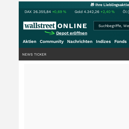
🎁 Ihre Lieblingsakt
DAX
26.355,84
+0,69
%
Gold
4.342,26
+2,40
%
Öl 
Depot eröffnen
Aktien
Community
Nachrichten
Indizes
Fonds
NEWS TICKER