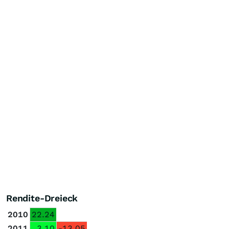
Rendite-Dreieck
2010
22.24
2011
3.10
-13.05