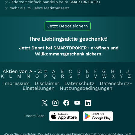
✅ Jederzeit einfach handeln beim
SMARTBROKER+
✅ mehr als 25 Jahre Marktpräsenz
Jetzt Depot sichern
Ihre Lieblingsaktie geschenkt!
Jetzt Depot bei SMARTBROKER+ eröffnen und
Willkommensgeschenk sichern.
Aktien von A - Z:
#
A
B
C
D
E
F
G
H
I
J
K
L
M
N
O
P
Q
R
S
T
U
V
W
X
Y
Z
Impressum
Disclaimer
Datenschutz
Datenschutz-
Einstellungen
Nutzungsbedingungen
Unsere Apps:
Wenn Sie Kursdaten, Widgets oder andere Finanzinformationen benötigen, hilft