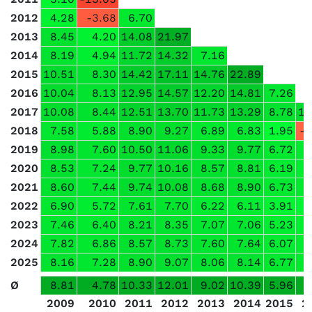
2012
4.28
-3.68
6.70
2013
8.45
4.20
14.08
21.97
2014
8.19
4.94
11.72
14.32
7.16
2015
10.51
8.30
14.42
17.11
14.76
22.89
2016
10.04
8.13
12.95
14.57
12.20
14.81
7.26
2017
10.08
8.44
12.51
13.70
11.73
13.29
8.78
10
2018
7.58
5.88
8.90
9.27
6.89
6.83
1.95
-0
2019
8.98
7.60
10.50
11.06
9.33
9.77
6.72
6
2020
8.53
7.24
9.77
10.16
8.57
8.81
6.19
5
2021
8.60
7.44
9.74
10.08
8.68
8.90
6.73
6
2022
6.90
5.72
7.61
7.70
6.22
6.11
3.91
3
2023
7.46
6.40
8.21
8.35
7.07
7.06
5.23
4
2024
7.82
6.86
8.57
8.73
7.60
7.64
6.07
5
2025
8.16
7.28
8.90
9.07
8.06
8.14
6.77
6
Ø
8.81
4.78
10.33
12.01
9.02
10.39
5.96
5
2009
2010
2011
2012
2013
2014
2015
2