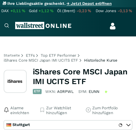
🎁 Ihre Lieblingsaktie geschenkt.
→ Jetzt Depot eröffnen
DAX
+0,11
%
Gold
+1,12
%
Öl (Brent)
-0,23
%
Dow Jones
-0,13
%
ETFs
Top ETF Performer
Startseite
iShares Core MSCI Japan IMI UCITS ETF
Historische Kurse
iShares Core MSCI Japan
IMI UCITS ETF
ETF
WKN:
A0RPWL
SYM:
EUNN
Alarme
Zur Watchlist
Zum Portfolio
einrichten
hinzufügen
hinzufügen
Stuttgart