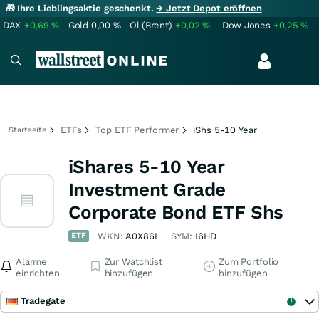
🎁 Ihre Lieblingsaktie geschenkt.
→ Jetzt Depot eröffnen
DAX
+0,69
%
Gold
0,00
%
Öl (Brent)
+0,02
%
Dow Jones
+0,25
%
ETFs
Top ETF Performer
iShs 5-10 Year
Startseite
iShares 5-10 Year
Investment Grade
Corporate Bond ETF Shs
ETF
WKN:
A0X86L
SYM:
I6HD
Alarme
Zur Watchlist
Zum Portfolio
einrichten
hinzufügen
hinzufügen
Tradegate