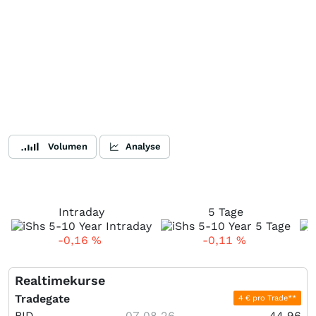
Volumen
Analyse
Intraday
5 Tage
-0,16
%
-0,11
%
Realtimekurse
Tradegate
4 € pro Trade**
BID
07.08.26
44,96