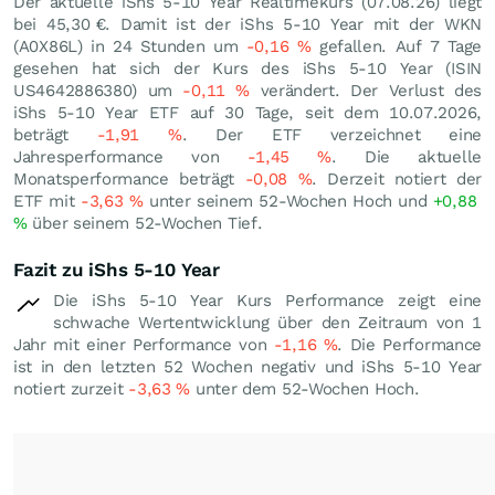
Der aktuelle iShs 5-10 Year Realtimekurs (
07.08.26
) liegt
bei 45,30
€
. Damit ist der iShs 5-10 Year mit der WKN
(A0X86L) in 24 Stunden um
-0,16
%
gefallen. Auf 7 Tage
gesehen hat sich der Kurs des iShs 5-10 Year (ISIN
US4642886380) um
-0,11
%
verändert. Der Verlust des
iShs 5-10 Year ETF auf 30 Tage, seit dem 10.07.2026,
beträgt
-1,91
%
. Der ETF verzeichnet eine
Jahresperformance von
-1,45
%
. Die aktuelle
Monatsperformance beträgt
-0,08
%
. Derzeit notiert der
ETF mit
-3,63
%
unter seinem 52-Wochen Hoch und
+0,88
%
über seinem 52-Wochen Tief.
Fazit zu iShs 5-10 Year
Die iShs 5-10 Year Kurs Performance zeigt eine
schwache Wertentwicklung über den Zeitraum von 1
Jahr mit einer Performance von
-1,16
%
. Die Performance
ist in den letzten 52 Wochen negativ und iShs 5-10 Year
notiert zurzeit
-3,63
%
unter dem 52-Wochen Hoch.