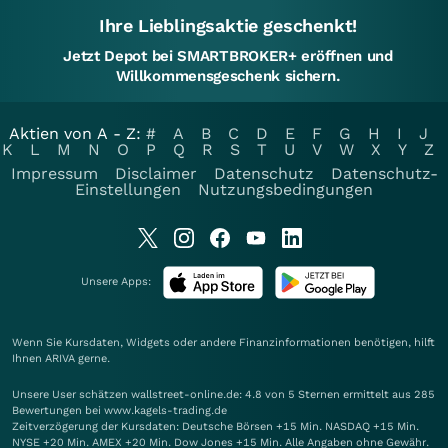
Ihre Lieblingsaktie geschenkt!
Jetzt Depot bei SMARTBROKER+ eröffnen und
Willkommensgeschenk sichern.
Aktien von A - Z:
#
A
B
C
D
E
F
G
H
I
J
K
L
M
N
O
P
Q
R
S
T
U
V
W
X
Y
Z
Impressum
Disclaimer
Datenschutz
Datenschutz-
Einstellungen
Nutzungsbedingungen
Unsere Apps:
Wenn Sie Kursdaten, Widgets oder andere Finanzinformationen benötigen, hilft
Ihnen
ARIVA
gerne.
Unsere User schätzen wallstreet-online.de: 4.8 von 5 Sternen ermittelt aus 285
Bewertungen bei www.kagels-trading.de
Zeitverzögerung der Kursdaten: Deutsche Börsen +15 Min. NASDAQ +15 Min.
NYSE +20 Min. AMEX +20 Min. Dow Jones +15 Min. Alle Angaben ohne Gewähr.