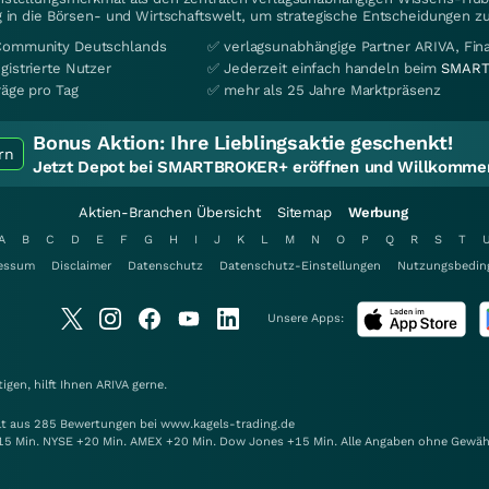
 in die Börsen- und Wirtschaftswelt, um strategische Entscheidungen zu
Community Deutschlands
✅ verlagsunabhängige Partner ARIVA, Fi
gistrierte Nutzer
✅ Jederzeit einfach handeln beim
SMART
räge pro Tag
✅ mehr als 25 Jahre Marktpräsenz
Bonus Aktion:
Ihre Lieblingsaktie geschenkt!
rn
Jetzt Depot bei SMARTBROKER+ eröffnen und Willkommen
Aktien-Branchen Übersicht
Sitemap
Werbung
A
B
C
D
E
F
G
H
I
J
K
L
M
N
O
P
Q
R
S
T
essum
Disclaimer
Datenschutz
Datenschutz-Einstellungen
Nutzungsbedin
Unsere Apps:
gen, hilft Ihnen
ARIVA
gerne.
elt aus 285 Bewertungen bei www.kagels-trading.de
15 Min. NYSE +20 Min. AMEX +20 Min. Dow Jones +15 Min. Alle Angaben ohne Gewäh