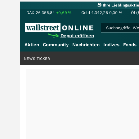
🎁 Ihre Lieblingsakt
DAX
26.355,84
+0,69
%
Gold
4.342,26
0,00
%
Öl (
Depot eröffnen
Aktien
Community
Nachrichten
Indizes
Fonds
NEWS TICKER