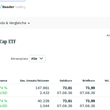
ools & Vergleiche
An
-Cap ETF
Alle
Börsenplatz
mance
Ges. Umsatz/Volumen
Geldkurs
Briefkurs
Vol.
74
%
147.861
73,81
73,99
USD
2.433
07.08.26
07.08.26
74
%
40.229
73,81
73,99
USD
1.044
07.08.26
07.08.26