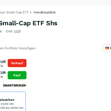
rope Small-Cap ETF
Handelsplätze
 Small-Cap ETF Shs
W
SYM:
11ZI
m Portfolio hinzufügen
EUR
Verkauf
TK
EUR
Kauf
TK
elszeiten
s 23:00 Uhr
:00 bis 19:00 Uhr