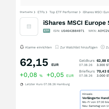
ETFs
Top ETF Performer
iShares MSCI Eu
Startseite
iShares MSCI Europe
ETF
ISIN:
US4642884971
WKN:
A0YC2
Alarme einrichten
Zur Watchlist hinzufügen
Zu
62,15
Geldkurs
62,88
EUR
07.08.26
3.300
S
Briefkurs
70,43
+0,08
+0,05
%
EUR
07.08.26
3.000
S
Letzter Kurs
07.08.26
Hamburg
Hinweis
Verlängerte Hand
Mo-Fr von
07:30 bi
Neu: Samstag von 14