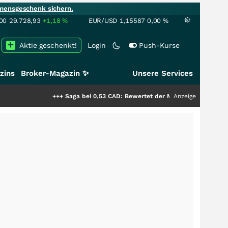
mensgeschenk sichern.
00
29.728,93
+1,18
%
EUR/USD
1,15587
0,00
%
Aktie geschenkt!
Login
Push-Kurse
zins
Broker-Magazin ✨
Unsere Services
+++
Saga bei 0,53 CAD: Bewertet der Markt noch immer nur die H
Anzeige