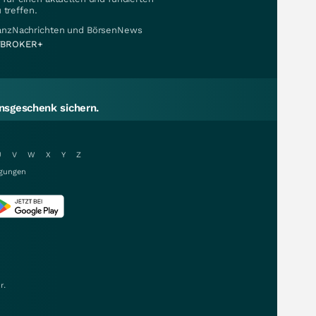
 treffen.
nanzNachrichten und BörsenNews
BROKER+
sgeschenk sichern.
U
V
W
X
Y
Z
gungen
r.