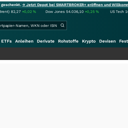
ie geschenkt.
→ Jetzt Depot bei SMARTBROKER+ eröffnen und Willkom
Brent)
82,27
+0,02
%
Dow Jones
54.036,10
+0,25
%
US Tech 1
ETFs
Anleihen
Derivate
Rohstoffe
Krypto
Devisen
Fest