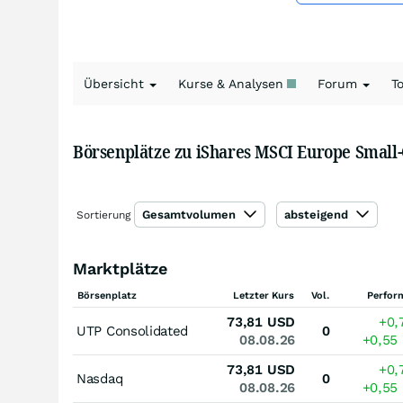
Übersicht
Kurse & Analysen
Forum
T
Börsenplätze zu iShares MSCI Europe Small
Gesamtvolumen
absteigend
Sortierung
Marktplätze
Börsenplatz
Letzter Kurs
Vol.
Perfor
73,81
USD
+0,
UTP Consolidated
0
08.08.26
+0,55
73,81
USD
+0,
Nasdaq
0
08.08.26
+0,55