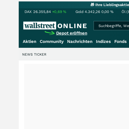
🎁 Ihre Lieblingsakt
DAX
26.355,84
+0,69
%
Gold
4.342,26
0,00
%
Öl (
Depot eröffnen
Aktien
Community
Nachrichten
Indizes
Fonds
NEWS TICKER