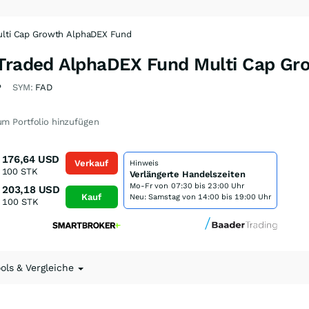
ulti Cap Growth AlphaDEX Fund
-Traded AlphaDEX Fund Multi Cap G
P
SYM:
FAD
m Portfolio hinzufügen
176,64
USD
Verkauf
Hinweis
100
STK
Verlängerte Handelszeiten
Mo-Fr von
07:30 bis 23:00 Uhr
203,18
USD
Kauf
Neu: Samstag von 14:00 bis 19:00 Uhr
100
STK
ools & Vergleiche