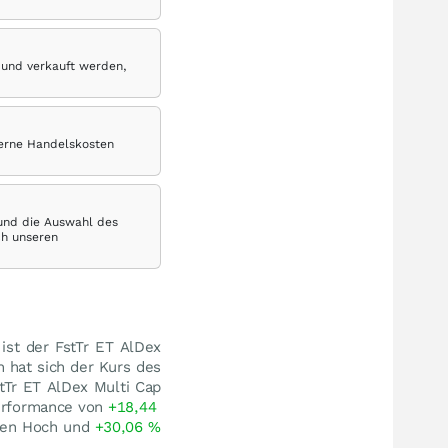
 und verkauft werden,
terne Handelskosten
 und die Auswahl des
ch unseren
 ist der FstTr ET AlDex
 hat sich der Kurs des
tTr ET AlDex Multi Cap
performance von
+18,44
hen Hoch und
+30,06
%