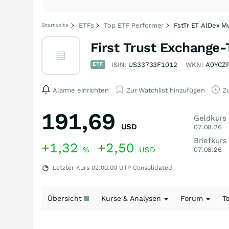
ETFs
Top ETF Performer
FstTr ET AlDex M
Startseite
First Trust Exchange
ETF
ISIN:
US33733F1012
WKN:
A0YCZ
Alarme einrichten
Zur Watchlist hinzufügen
Zu
191,69
Geldkurs
USD
07.08.26
Briefkurs
+1,32
+2,50
%
USD
07.08.26
Letzter Kurs
02:00:00
UTP Consolidated
Übersicht
Kurse & Analysen
Forum
T