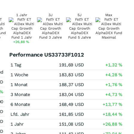
1 Jahr
3J
5J
Max
+26,88
%
Performance US33733F1012
1 Tag
191,69
USD
+1,32
%
ed
1 Woche
183,83
USD
+4,28
%
SD
1 Monat
188,37
USD
+1,76
%
%
3 Monate
183,04
USD
+4,73
%
00
6 Monate
168,49
USD
+13,77
%
SD
Lfd. Jahr
161,85
USD
+18,44
%
SD
1 Jahr
151,08
USD
+26,88
%
SD