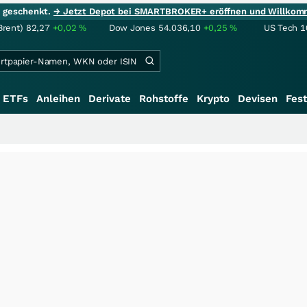
ie geschenkt.
→ Jetzt Depot bei SMARTBROKER+ eröffnen und Willkom
Brent)
82,27
+0,02
%
Dow Jones
54.036,10
+0,25
%
US Tech 1
ETFs
Anleihen
Derivate
Rohstoffe
Krypto
Devisen
Fest