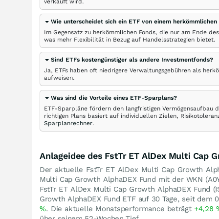
verkauft wird.
Wie unterscheidet sich ein ETF von einem herkömmlichen
Im Gegensatz zu herkömmlichen Fonds, die nur am Ende des
was mehr Flexibilität in Bezug auf Handelsstrategien bietet.
Sind ETFs kostengünstiger als andere Investmentfonds?
Ja, ETFs haben oft niedrigere Verwaltungsgebühren als herk
aufweisen.
Was sind die Vorteile eines ETF-Sparplans?
ETF-Sparpläne fördern den langfristigen Vermögensaufbau du
richtigen Plans basiert auf individuellen Zielen, Risikotole
Sparplanrechner
.
Anlageidee des FstTr ET AlDex Multi Cap
Der aktuelle FstTr ET AlDex Multi Cap Growth Alp
Multi Cap Growth AlphaDEX Fund mit der WKN (A0
FstTr ET AlDex Multi Cap Growth AlphaDEX Fund 
Growth AlphaDEX Fund ETF auf 30 Tage, seit dem 0
%
. Die aktuelle Monatsperformance beträgt
+4,28
über seinem 52-Wochen Tief.