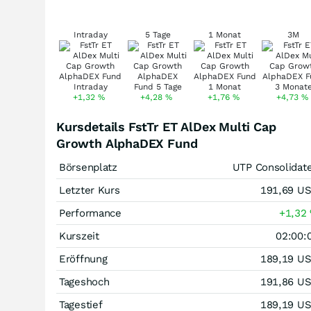
Intraday
5 Tage
1 Monat
3M
+1,32
%
+4,28
%
+1,76
%
+4,73
%
Kursdetails FstTr ET AlDex Multi Cap
Growth AlphaDEX Fund
Börsenplatz
UTP Consolidat
Letzter Kurs
191,69
U
Performance
+1,32
Kurszeit
02:00:
Eröffnung
189,19
U
Tageshoch
191,86
U
Tagestief
189,19
U