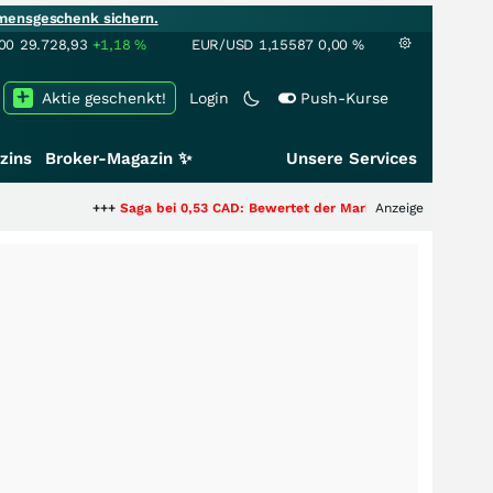
mensgeschenk sichern.
00
29.728,93
+1,18
%
EUR/USD
1,15587
0,00
%
Aktie geschenkt!
Login
Push-Kurse
zins
Broker-Magazin ✨
Unsere Services
+++
Saga bei 0,53 CAD: Bewertet der Markt noch immer nur die Hälfte de
Anzeige