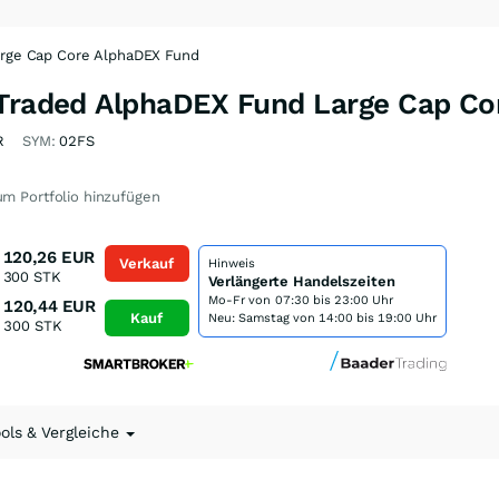
arge Cap Core AlphaDEX Fund
-Traded AlphaDEX Fund Large Cap C
R
SYM:
02FS
m Portfolio hinzufügen
120,26
EUR
Verkauf
Hinweis
300
STK
Verlängerte Handelszeiten
Mo-Fr von
07:30 bis 23:00 Uhr
120,44
EUR
Kauf
Neu: Samstag von 14:00 bis 19:00 Uhr
300
STK
ools & Vergleiche