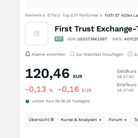
ETFs
Top ETF Performer
FstTr ET AlDex L
Startseite
First Trust Exchange
ETF
ISIN:
US33734K1097
WKN:
A0YCZ
Alarme einrichten
Zur Watchlist hinzufügen
Zu
120,46
Geldkurs
EUR
16:17:40
Briefkurs
-0,13
-0,16
%
EUR
16:17:40
Letzter Kurs
06.08.26
Tradegate
Übersicht
Kurse & Analysen
Forum
T