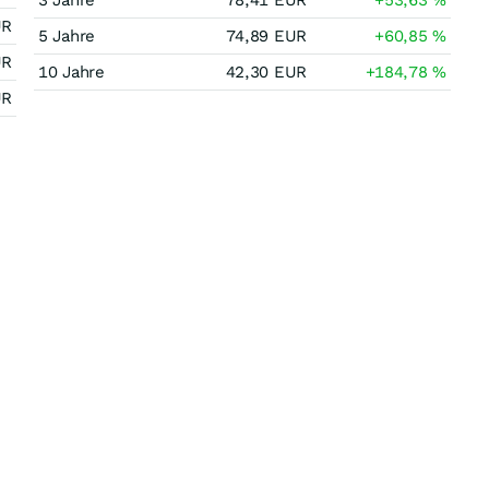
3 Jahre
78,41
EUR
+53,63
%
UR
5 Jahre
74,89
EUR
+60,85
%
UR
10 Jahre
42,30
EUR
+184,78
%
UR