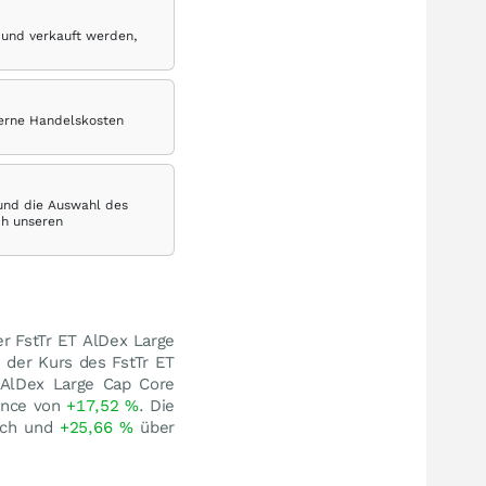
 und verkauft werden,
terne Handelskosten
 und die Auswahl des
ch unseren
er FstTr ET AlDex Large
 der Kurs des FstTr ET
 AlDex Large Cap Core
ance von
+17,52
%
. Die
och und
+25,66
%
über