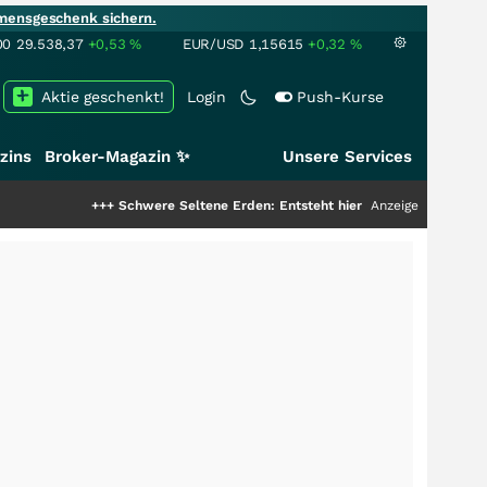
mensgeschenk sichern.
00
29.538,37
+0,53
%
EUR/USD
1,15615
+0,32
%
Aktie geschenkt!
Login
Push-Kurse
zins
Broker-Magazin ✨
Unsere Services
+++
Schwere Seltene Erden: Entsteht hier die nächste Milliardenstory
Anzeige