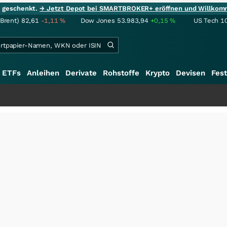
ie geschenkt.
→ Jetzt Depot bei SMARTBROKER+ eröffnen und Willkom
(Brent)
82,61
-1,11
%
Dow Jones
53.983,94
+0,15
%
US Tech 1
ETFs
Anleihen
Derivate
Rohstoffe
Krypto
Devisen
Fest