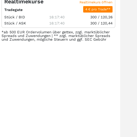
Realtimekurse
Realtimekurs öffnen
4 € pro Trade**
Tradegate
Stück /
BID
16:17:40
300
/
120,26
Stück /
ASK
16:17:40
300
/
120,44
*ab 500 EUR Ordervolumen über gettex, zzgl. marktüblicher
Spreads und Zuwendungen | ** zzgl. marktüblicher Spreads
und Zuwendungen, mögliche Steuern und ggf. SEC Gebühr