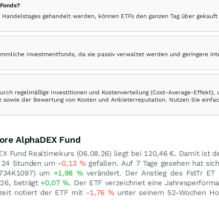
 Fonds?
 Handelstages gehandelt werden, können ETFs den ganzen Tag über gekauft
ömmliche Investmentfonds, da sie passiv verwaltet werden und geringere in
rch regelmäßige Investitionen und Kostenverteilung (Cost-Average-Effekt),
ranz sowie der Bewertung von Kosten und Anbieterreputation. Nutzen Sie einfa
Core AlphaDEX Fund
EX Fund Realtimekurs (
06.08.26
) liegt bei 120,46
€
. Damit ist d
n 24 Stunden um
-0,13
%
gefallen. Auf 7 Tage gesehen hat sich
33734K1097) um
+1,98
%
verändert. Der Anstieg des FstTr ET
26, beträgt
+0,07
%
. Der ETF verzeichnet eine Jahresperform
zeit notiert der ETF mit
-1,76
%
unter seinem 52-Wochen H