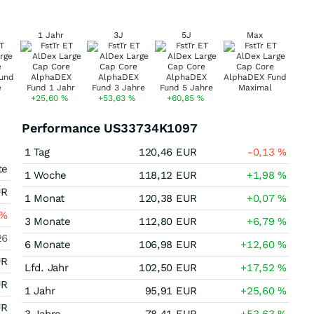
1 Jahr
3J
5J
Max
+25,60
%
+53,63
%
+60,85
%
Performance US33734K1097
1 Tag
120,46
EUR
-0,13
%
te
1 Woche
118,12
EUR
+1,98
%
UR
1 Monat
120,38
EUR
+0,07
%
%
3 Monate
112,80
EUR
+6,79
%
26
6 Monate
106,98
EUR
+12,60
%
UR
Lfd. Jahr
102,50
EUR
+17,52
%
UR
1 Jahr
95,91
EUR
+25,60
%
UR