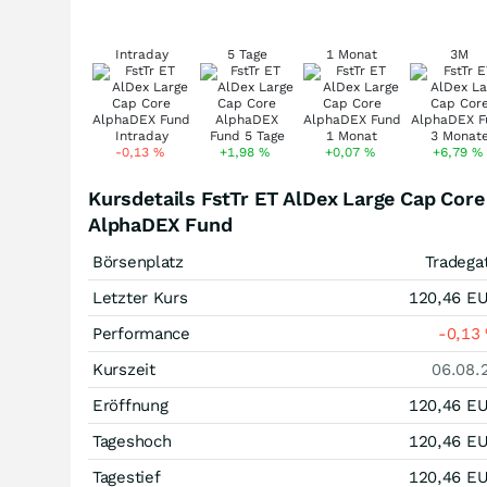
Intraday
5 Tage
1 Monat
3M
-0,13
%
+1,98
%
+0,07
%
+6,79
%
Kursdetails FstTr ET AlDex Large Cap Core
AlphaDEX Fund
Börsenplatz
Tradega
Letzter Kurs
120,46
E
Performance
-0,13
Kurszeit
06.08.
Eröffnung
120,46
E
Tageshoch
120,46
E
Tagestief
120,46
E