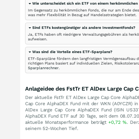
Wie unterscheidet sich ein ETF von einem herkömmlichen
Im Gegensatz zu herkömmlichen Fonds, die nur am Ende des
was mehr Flexibilität in Bezug auf Handelsstrategien bietet.
Sind ETFs kostengünstiger als andere Investmentfonds?
Ja, ETFs haben oft niedrigere Verwaltungsgebühren als herk
aufweisen.
Was sind die Vorteile eines ETF-Sparplans?
ETF-Sparpläne fördern den langfristigen Vermögensaufbau du
richtigen Plans basiert auf individuellen Zielen, Risikotole
Sparplanrechner
.
Anlageidee des FstTr ET AlDex Large Cap 
Der aktuelle FstTr ET AlDex Large Cap Core AlphaD
Cap Core AlphaDEX Fund mit der WKN (A0YCZR) i
AlDex Large Cap Core AlphaDEX Fund (ISIN US
AlphaDEX Fund ETF auf 30 Tage, seit dem 08.07.20
aktuelle Monatsperformance beträgt
+0,72
%
. Der
seinem 52-Wochen Tief.