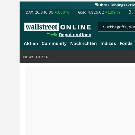
🎁 Ihre Lieblingsakt
DAX
26.340,35
+0,63
%
Gold
4.325,02
+1,99
%
Öl 
Depot eröffnen
Aktien
Community
Nachrichten
Indizes
Fonds
NEWS TICKER