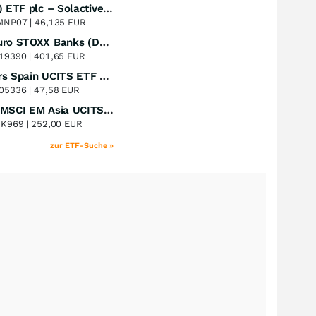
UBS (Irl) ETF plc – Solactive Global Pure Gold Miners UCITS ETF - A Dis USD o.N.
Perf. 1 Jahr
+52,23
%
MNP07 |
46,135 EUR
Lyxor Euro STOXX Banks (DR) UCITS ETF- Acc
Perf. 1 Jahr
+51,31
%
19390 |
401,65 EUR
Xtrackers Spain UCITS ETF Distribution
Perf. 1 Jahr
+41,30
%
05336 |
47,58 EUR
iShares MSCI EM Asia UCITS ETF
Perf. 1 Jahr
+39,55
%
8K969 |
252,00 EUR
zur ETF-Suche »