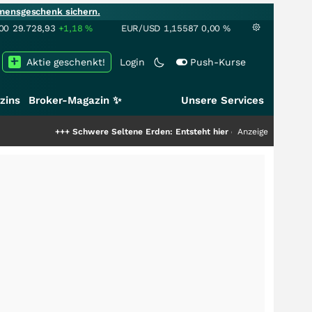
mensgeschenk sichern.
00
29.728,93
+1,18
%
EUR/USD
1,15587
0,00
%
Aktie geschenkt!
Login
Push-Kurse
zins
Broker-Magazin ✨
Unsere Services
+++
Schwere Seltene Erden: Entsteht hier die nächste Milliardenstory?
Anzeige