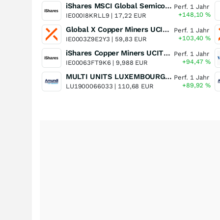
iShares MSCI Global Semiconductors UCITS ETF USD (Acc)
Perf. 1 Jahr
+148,10
%
IE000I8KRLL9 |
17,22 EUR
Global X Copper Miners UCITS ETF USD Acc
Perf. 1 Jahr
+103,40
%
IE0003Z9E2Y3 |
59,83 EUR
iShares Copper Miners UCITS ETF
Perf. 1 Jahr
+94,47
%
IE00063FT9K6 |
9,988 EUR
MULTI UNITS LUXEMBOURG - Lyxor MSCI Semiconductors ESG Filtered
Perf. 1 Jahr
+89,92
%
LU1900066033 |
110,68 EUR