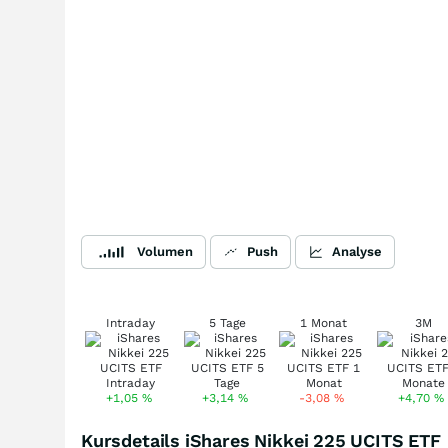
Volumen
Push
Analyse
Intraday
5 Tage
1 Monat
3M
+1,05
%
+3,14
%
-3,08
%
+4,70
%
Kursdetails iShares Nikkei 225 UCITS ETF