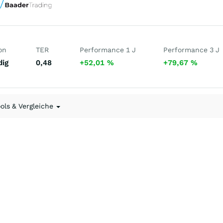
on
TER
Performance 1 J
Performance 3 J
dig
0,48
+52,01
%
+79,67
%
ools & Vergleiche