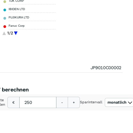
TDK CORP
2,55 %
IBIDEN LTD
2,27 %
FUJIKURA LTD
1,78 %
Fanuc Corp
1,75 %
1/2
SHIN ETSU CHEMICAL LTD
1,67 %
Sonstige
48,62 %
JP9010C00002
F berechnen
ate
Sparintervall
monatlich
€
-
+
len