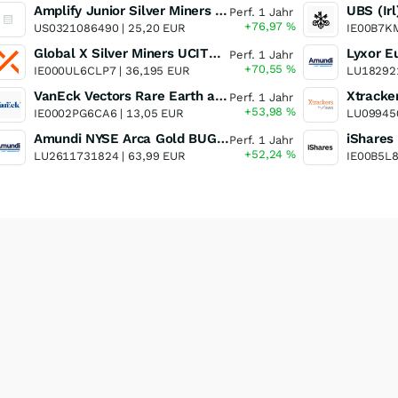
Amplify Junior Silver Miners ETF Junior Silver Miners ETF
Perf. 1 Jahr
+76,97
%
US0321086490 |
25,20 EUR
IE00B7K
Global X Silver Miners UCITS ETF
Perf. 1 Jahr
+70,55
%
IE000UL6CLP7 |
36,195 EUR
LU18292
VanEck Vectors Rare Earth and Strategic Metals UCITS ETF
Perf. 1 Jahr
+53,98
%
IE0002PG6CA6 |
13,05 EUR
LU09945
Amundi NYSE Arca Gold BUGS UCITS ETF Dist
Perf. 1 Jahr
+52,24
%
LU2611731824 |
63,99 EUR
IE00B5L