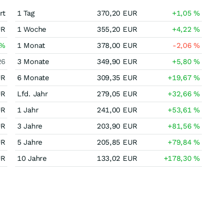
rt
1 Tag
370,20
EUR
+1,05
%
UR
1 Woche
355,20
EUR
+4,22
%
%
1 Monat
378,00
EUR
-2,06
%
26
3 Monate
349,90
EUR
+5,80
%
UR
6 Monate
309,35
EUR
+19,67
%
UR
Lfd. Jahr
279,05
EUR
+32,66
%
UR
1 Jahr
241,00
EUR
+53,61
%
UR
3 Jahre
203,90
EUR
+81,56
%
UR
5 Jahre
205,85
EUR
+79,84
%
UR
10 Jahre
133,02
EUR
+178,30
%