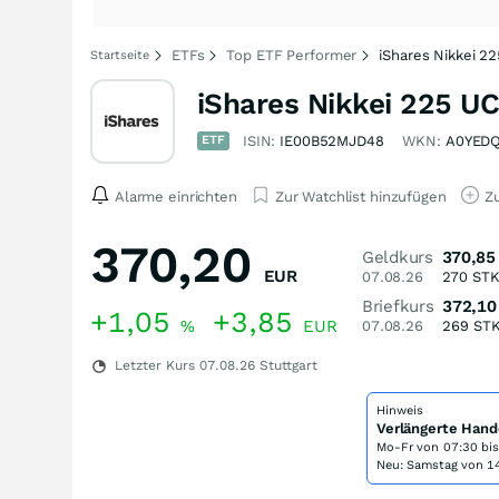
ETFs
Top ETF Performer
iShares Nikkei 2
Startseite
iShares Nikkei 225 U
ETF
ISIN:
IE00B52MJD48
WKN:
A0YED
Alarme einrichten
Zur Watchlist hinzufügen
Zu
370,20
Geldkurs
370,85
EUR
07.08.26
270
ST
Briefkurs
372,10
+1,05
+3,85
%
EUR
07.08.26
269
ST
Letzter Kurs
07.08.26
Stuttgart
Hinweis
Verlängerte Hand
Mo-Fr von
07:30 bi
Neu: Samstag von 14