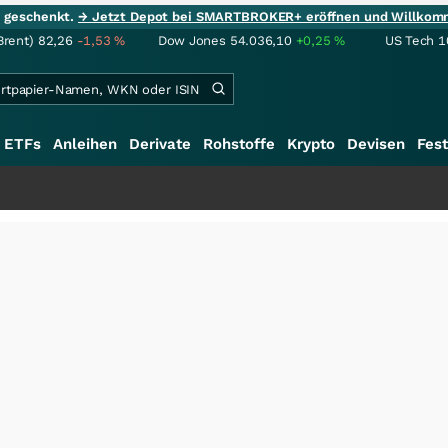
ie geschenkt.
→ Jetzt Depot bei SMARTBROKER+ eröffnen und Willkom
Brent)
82,26
-1,53
%
Dow Jones
54.036,10
+0,25
%
US Tech 1
ETFs
Anleihen
Derivate
Rohstoffe
Krypto
Devisen
Fest