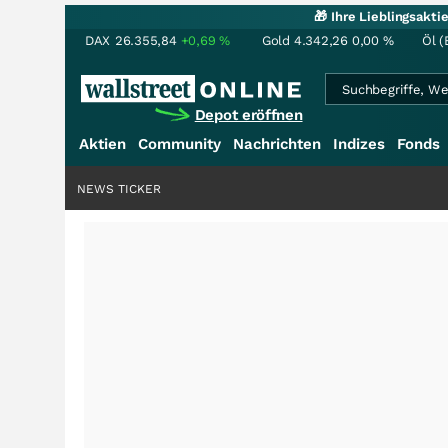
🎁 Ihre Lieblingsakt
DAX
26.355,84
+0,69
%
Gold
4.342,26
0,00
%
Öl (
Depot eröffnen
Aktien
Community
Nachrichten
Indizes
Fonds
NEWS TICKER