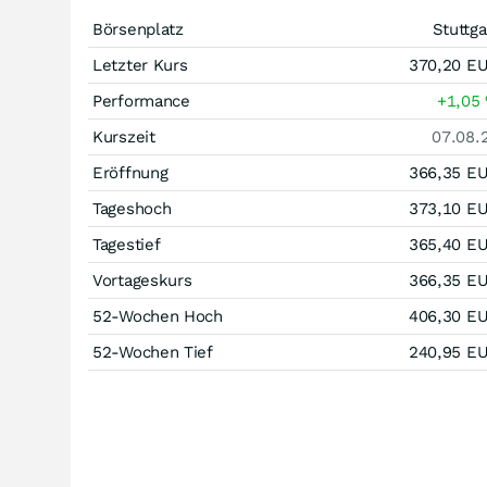
Börsenplatz
Stuttga
Letzter Kurs
370,20
E
Performance
+1,05
Kurszeit
07.08.
Eröffnung
366,35
E
Tageshoch
373,10
E
Tagestief
365,40
E
Vortageskurs
366,35
E
52-Wochen Hoch
406,30
E
52-Wochen Tief
240,95
E