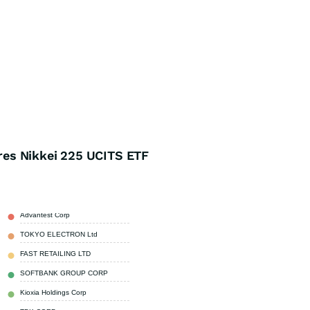
es Nikkei 225 UCITS ETF
Advantest Corp
11,08 %
TOKYO ELECTRON Ltd
11,02 %
FAST RETAILING LTD
9,46 %
SOFTBANK GROUP CORP
6,81 %
Kioxia Holdings Corp
2,99 %