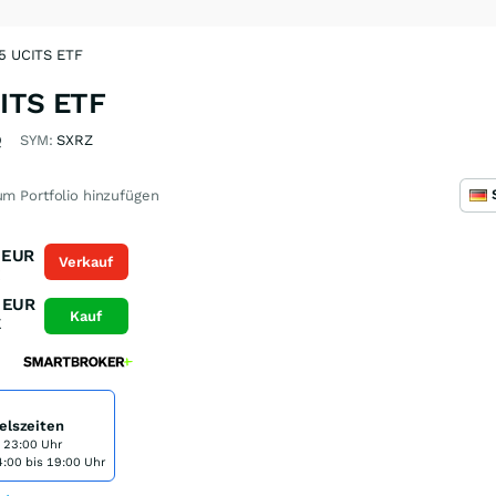
25 UCITS ETF
CITS ETF
Q
SYM:
SXRZ
m Portfolio hinzufügen
EUR
Verkauf
K
EUR
Kauf
K
elszeiten
s 23:00 Uhr
:00 bis 19:00 Uhr