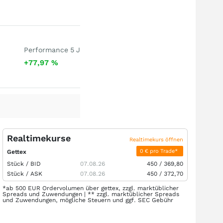
Performance 5 J
+77,97
%
Realtimekurse
Realtimekurs öffnen
0 € pro Trade*
Gettex
Stück /
BID
07.08.26
450
/
369,80
Stück /
ASK
07.08.26
450
/
372,70
*ab 500 EUR Ordervolumen über gettex, zzgl. marktüblicher
Spreads und Zuwendungen | ** zzgl. marktüblicher Spreads
und Zuwendungen, mögliche Steuern und ggf. SEC Gebühr