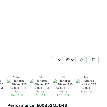
1 Jahr
3J
5J
Max
+52,01
%
+79,67
%
+77,97
%
Performance IE00B52MJD48