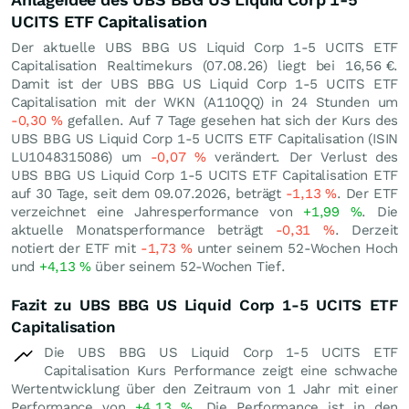
UCITS ETF Capitalisation
Der aktuelle UBS BBG US Liquid Corp 1-5 UCITS ETF
Capitalisation Realtimekurs (
07.08.26
) liegt bei 16,56
€
.
Damit ist der UBS BBG US Liquid Corp 1-5 UCITS ETF
Capitalisation mit der WKN (A110QQ) in 24 Stunden um
-0,30
%
gefallen. Auf 7 Tage gesehen hat sich der Kurs des
UBS BBG US Liquid Corp 1-5 UCITS ETF Capitalisation (ISIN
LU1048315086) um
-0,07
%
verändert. Der Verlust des
UBS BBG US Liquid Corp 1-5 UCITS ETF Capitalisation ETF
auf 30 Tage, seit dem 09.07.2026, beträgt
-1,13
%
. Der ETF
verzeichnet eine Jahresperformance von
+1,99
%
. Die
aktuelle Monatsperformance beträgt
-0,31
%
. Derzeit
notiert der ETF mit
-1,73
%
unter seinem 52-Wochen Hoch
und
+4,13
%
über seinem 52-Wochen Tief.
Fazit zu UBS BBG US Liquid Corp 1-5 UCITS ETF
Capitalisation
Die UBS BBG US Liquid Corp 1-5 UCITS ETF
Capitalisation Kurs Performance zeigt eine schwache
Wertentwicklung über den Zeitraum von 1 Jahr mit einer
Performance von
+4,13
%
. Die Performance ist in den