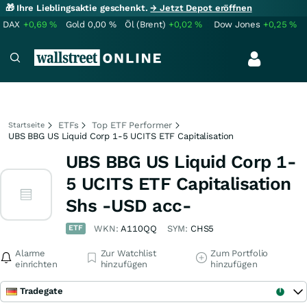
🎁 Ihre Lieblingsaktie geschenkt.
→ Jetzt Depot eröffnen
DAX
+0,69
%
Gold
0,00
%
Öl (Brent)
+0,02
%
Dow Jones
+0,25
%
ETFs
Top ETF Performer
Startseite
UBS BBG US Liquid Corp 1-5 UCITS ETF Capitalisation
UBS BBG US Liquid Corp 1-
5 UCITS ETF Capitalisation
Shs -USD acc-
ETF
WKN:
A110QQ
SYM:
CHS5
Alarme
Zur Watchlist
Zum Portfolio
einrichten
hinzufügen
hinzufügen
Tradegate