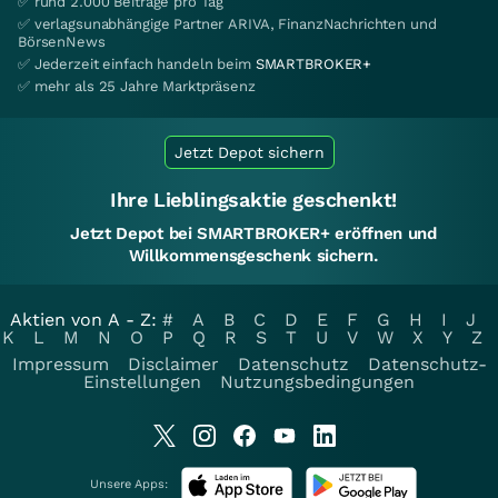
✅ rund 2.000 Beiträge pro Tag
✅ verlagsunabhängige Partner ARIVA, FinanzNachrichten und
BörsenNews
✅ Jederzeit einfach handeln beim
SMARTBROKER+
✅ mehr als 25 Jahre Marktpräsenz
Jetzt Depot sichern
Ihre Lieblingsaktie geschenkt!
Jetzt Depot bei SMARTBROKER+ eröffnen und
Willkommensgeschenk sichern.
Aktien von A - Z:
#
A
B
C
D
E
F
G
H
I
J
K
L
M
N
O
P
Q
R
S
T
U
V
W
X
Y
Z
Impressum
Disclaimer
Datenschutz
Datenschutz-
Einstellungen
Nutzungsbedingungen
Unsere Apps: