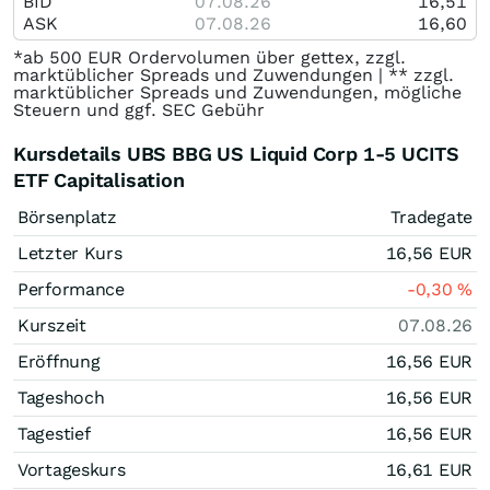
BID
07.08.26
16,51
ASK
07.08.26
16,60
*ab 500 EUR Ordervolumen über gettex, zzgl.
marktüblicher Spreads und Zuwendungen | ** zzgl.
marktüblicher Spreads und Zuwendungen, mögliche
Steuern und ggf. SEC Gebühr
Kursdetails UBS BBG US Liquid Corp 1-5 UCITS
ETF Capitalisation
Börsenplatz
Tradegate
Letzter Kurs
16,56
EUR
Performance
-0,30
%
Kurszeit
07.08.26
Eröffnung
16,56
EUR
Tageshoch
16,56
EUR
Tagestief
16,56
EUR
Vortageskurs
16,61
EUR