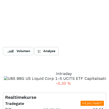
Volumen
Analyse
Intraday
-0,30
%
Realtimekurse
Tradegate
4 € pro Trade**