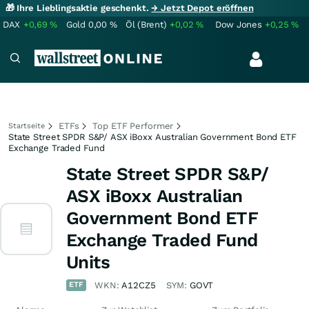
🎁 Ihre Lieblingsaktie geschenkt.
→ Jetzt Depot eröffnen
DAX
+0,69
%
Gold
0,00
%
Öl (Brent)
+0,02
%
Dow Jones
+0,25
%
ETFs
Top ETF Performer
Startseite
State Street SPDR S&P/ ASX iBoxx Australian Government Bond ETF
Exchange Traded Fund
State Street SPDR S&P/
ASX iBoxx Australian
Government Bond ETF
Exchange Traded Fund
Units
ETF
WKN:
A12CZ5
SYM:
GOVT