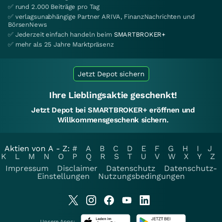
✅ rund 2.000 Beiträge pro Tag
✅ verlagsunabhängige Partner ARIVA, FinanzNachrichten und
BörsenNews
✅ Jederzeit einfach handeln beim
SMARTBROKER+
✅ mehr als 25 Jahre Marktpräsenz
Jetzt Depot sichern
Ihre Lieblingsaktie geschenkt!
Jetzt Depot bei SMARTBROKER+ eröffnen und
Willkommensgeschenk sichern.
Aktien von A - Z:
#
A
B
C
D
E
F
G
H
I
J
K
L
M
N
O
P
Q
R
S
T
U
V
W
X
Y
Z
Impressum
Disclaimer
Datenschutz
Datenschutz-
Einstellungen
Nutzungsbedingungen
Unsere Apps: