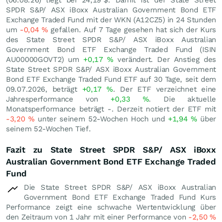
(
06.08.26
) liegt bei 24,19
$
. Damit ist der State Street
SPDR S&P/ ASX iBoxx Australian Government Bond ETF
Exchange Traded Fund mit der WKN (A12CZ5) in 24 Stunden
um
-0,04
%
gefallen. Auf 7 Tage gesehen hat sich der Kurs
des State Street SPDR S&P/ ASX iBoxx Australian
Government Bond ETF Exchange Traded Fund (ISIN
AU00000GOVT2) um
+0,17
%
verändert. Der Anstieg des
State Street SPDR S&P/ ASX iBoxx Australian Government
Bond ETF Exchange Traded Fund ETF auf 30 Tage, seit dem
09.07.2026, beträgt
+0,17
%
. Der ETF verzeichnet eine
Jahresperformance von
+0,33
%
. Die aktuelle
Monatsperformance beträgt -. Derzeit notiert der ETF mit
-3,20
%
unter seinem 52-Wochen Hoch und
+1,94
%
über
seinem 52-Wochen Tief.
Fazit zu State Street SPDR S&P/ ASX iBoxx
Australian Government Bond ETF Exchange Traded
Fund
Die State Street SPDR S&P/ ASX iBoxx Australian
Government Bond ETF Exchange Traded Fund Kurs
Performance zeigt eine schwache Wertentwicklung über
den Zeitraum von 1 Jahr mit einer Performance von
-2,50
%