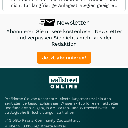
nicht für langfristige Anlagestrategien geeignet.
Newsletter
Abonnieren Sie unsere kostenlosen Newsletter
und verpassen Sie nichts mehr aus der
Redaktion
Jetzt abonnieren!
Profitieren Sie von unserem Alleinstellungsmerkmal als den
zentralen verlagsunabhängigen Wissens-Hub für einen aktuellen
und fundierten Zugang in die Börsen- und Wirtschaftswelt, um
strategische Entscheidungen zu treffen.
✅ Größte Finanz-Community Deutschlands
✅ über 550.000 registrierte Nutzer