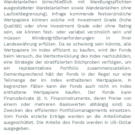
Wandelanleihen (einschließlich mit Wandlungspflichten
ausgestatteter Wandelanleihen sowie Wandelanleihen ohne
Laufzeitbegrenzung). Infrage kommende festverzinsliche
Wertpapiere können solche mit Investment Grade (hohe
Qualität) oder ohne Investment Grade oder ohne Rating
sein, sie können fest- oder variabel verzinslich sein und
müssen Mindestgrößenanforderungen in ihrer
Landeswährung erfüllen. Da es schwierig sein könnte, alle
Wertpapiere im Index effizient zu kaufen, wird der Fonds
beim Versuch, die Wertentwicklung des Index nachzubilden,
eine Strategie der stratifizierten Stichproben verfolgen, um
ein repräsentatives Portfolio zusammenzustellen.
Dementsprechend hält der Fonds in der Regel nur eine
Teilmenge der im Index enthaltenen Wertpapiere. In
begrenzten Fällen kann der Fonds auch nicht im Index
enthaltene Wertpapiere kaufen. Der Fonds kann
Finanzderivate (d. h. Finanzinstrumente, deren Preise von
einem oder mehreren Basiswerten abhängig sind) zu
Zwecken des effizienten Portfoliomanagements einsetzen.
Vom Fonds erzielte Erträge werden an die Anteilinhaber
ausgeschüttet. Die Anteile des Fonds werden in US-Dollar
ausgegeben.