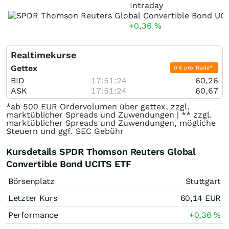
Intraday
+0,36
%
Realtimekurse
Gettex
0 € pro Trade*
BID
17:51:24
60,26
ASK
17:51:24
60,67
*ab 500 EUR Ordervolumen über gettex, zzgl.
marktüblicher Spreads und Zuwendungen | ** zzgl.
marktüblicher Spreads und Zuwendungen, mögliche
Steuern und ggf. SEC Gebühr
Kursdetails SPDR Thomson Reuters Global
Convertible Bond UCITS ETF
Börsenplatz
Stuttgart
Letzter Kurs
60,14
EUR
Performance
+0,36
%