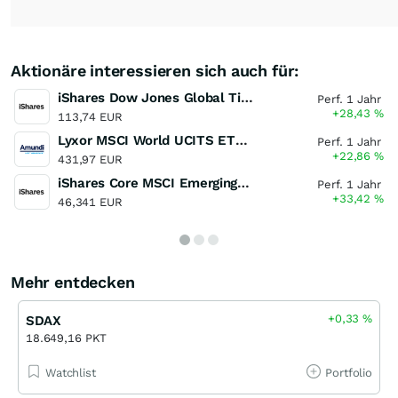
Aktionäre interessieren sich auch für:
iShares Dow Jones Global Titans 50 UCITS ETF (DE)
Perf. 1 Jahr
+28,43
%
113,74 EUR
Lyxor MSCI World UCITS ETF - Dist
Perf. 1 Jahr
+22,86
%
431,97 EUR
iShares Core MSCI Emerging Markets IMI UCITS ETF
Perf. 1 Jahr
+33,42
%
46,341 EUR
Mehr entdecken
+0,33
%
SDAX
18.649,16 PKT
Watchlist
Portfolio