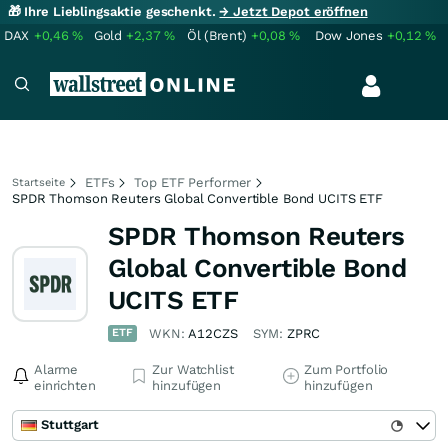
🎁 Ihre Lieblingsaktie geschenkt.
→ Jetzt Depot eröffnen
DAX
+0,46
%
Gold
+2,37
%
Öl (Brent)
+0,08
%
Dow Jones
+0,12
%
ETFs
Top ETF Performer
Startseite
SPDR Thomson Reuters Global Convertible Bond UCITS ETF
SPDR Thomson Reuters
Global Convertible Bond
UCITS ETF
ETF
WKN:
A12CZS
SYM:
ZPRC
Alarme
Zur Watchlist
Zum Portfolio
einrichten
hinzufügen
hinzufügen
Stuttgart