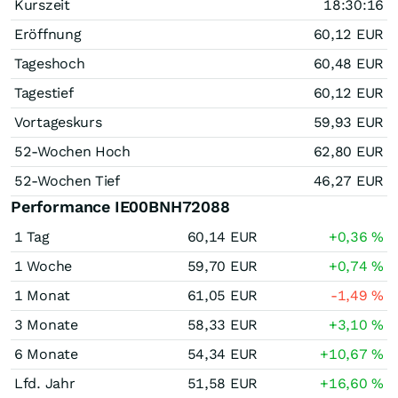
Kurszeit
18:30:16
Eröffnung
60,12
EUR
Tageshoch
60,48
EUR
Tagestief
60,12
EUR
Vortageskurs
59,93
EUR
52-Wochen Hoch
62,80
EUR
52-Wochen Tief
46,27
EUR
Performance IE00BNH72088
1 Tag
60,14
EUR
+0,36
%
1 Woche
59,70
EUR
+0,74
%
1 Monat
61,05
EUR
-1,49
%
3 Monate
58,33
EUR
+3,10
%
6 Monate
54,34
EUR
+10,67
%
Lfd. Jahr
51,58
EUR
+16,60
%