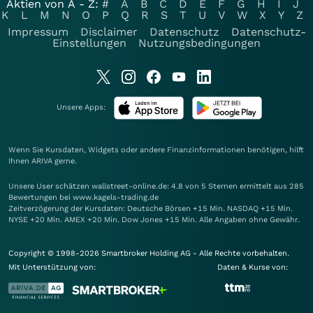
Aktien von A - Z:
#
A
B
C
D
E
F
G
H
I
J
K
L
M
N
O
P
Q
R
S
T
U
V
W
X
Y
Z
Impressum
Disclaimer
Datenschutz
Datenschutz-
Einstellungen
Nutzungsbedingungen
Unsere Apps:
Wenn Sie Kursdaten, Widgets oder andere Finanzinformationen benötigen, hilft
Ihnen
ARIVA
gerne.
Unsere User schätzen wallstreet-online.de: 4.8 von 5 Sternen ermittelt aus 285
Bewertungen bei www.kagels-trading.de
Zeitverzögerung der Kursdaten: Deutsche Börsen +15 Min. NASDAQ +15 Min.
NYSE +20 Min. AMEX +20 Min. Dow Jones +15 Min. Alle Angaben ohne Gewähr.
Copyright © 1998-2026 Smartbroker Holding AG - Alle Rechte vorbehalten.
Mit Unterstützung von:
Daten & Kurse von: