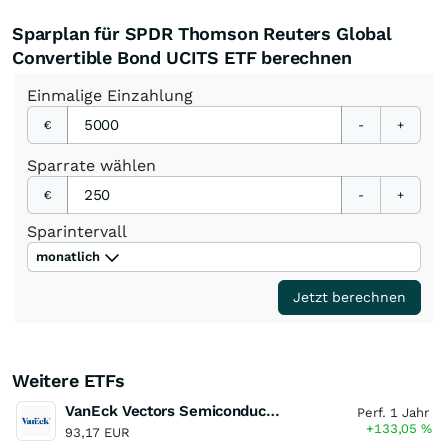
Sparplan für SPDR Thomson Reuters Global
Convertible Bond UCITS ETF berechnen
Einmalige
Einzahlung
€
-
+
Sparrate
wählen
€
-
+
Sparintervall
monatlich
Jetzt berechnen
Weitere ETFs
VanEck Vectors Semiconductor UCITS ETF
Perf. 1 Jahr
+133,05
%
93,17 EUR