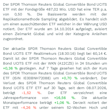
Der SPDR Thomson Reuters Global Convertible Bond UCITS
ETF mit der Fondsgröße 487,02 Mio.
USD
hat eine TER p.a.
von 0,50 %. Die Basiswerte werden mit der
Replikationsmethode Sampling abgebildet. Es handelt sich
um einen ausschüttenden ETF welcher in der Währung USD
notiert. Der ETF wurde am 14.10.2014 aufgelegt, avisiert
einen Zielmarkt Global und wird der Kategorie Anleihen
zugeordnet.
Der aktuelle SPDR Thomson Reuters Global Convertible
Bond UCITS ETF Realtimekurs (18:30:16) liegt bei 60,14
€
.
Damit ist der SPDR Thomson Reuters Global Convertible
Bond UCITS ETF mit der WKN (A12CZS) in 24 Stunden um
+0,36
%
gestiegen. Auf 7 Tage gesehen hat sich der Kurs
des SPDR Thomson Reuters Global Convertible Bond UCITS
ETF (ISIN IE00BNH72088) um
+0,70
%
verändert. Der
Verlust des SPDR Thomson Reuters Global Convertible
Bond UCITS ETF ETF auf 30 Tage, seit dem 08.07.2026,
beträgt
-1,52
%
. Der ETF verzeichnet eine
Jahresperformance von
+16,56
%
. Die aktuelle
Monatsperformance beträgt
+1,06
%
. Derzeit notiert der
ETF mit
-4,26
%
unter seinem 52-Wochen Hoch und