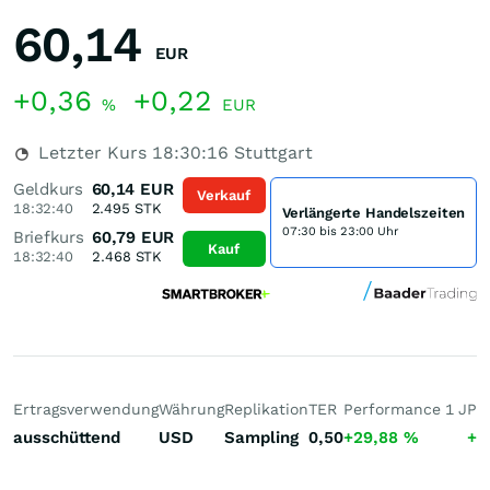
60,14
EUR
+0,36
+0,22
%
EUR
Letzter Kurs
18:30:16
Stuttgart
Geldkurs
60,14
EUR
Verkauf
18:32:40
2.495
STK
Verlängerte Handelszeiten
07:30 bis 23:00 Uhr
Briefkurs
60,79
EUR
Kauf
18:32:40
2.468
STK
Ertragsverwendung
Währung
Replikation
TER
Performance 1 J
Pe
ausschüttend
USD
Sampling
0,50
+29,88
%
+5