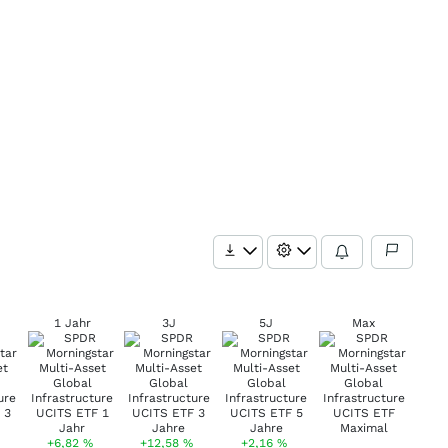
1 Jahr
3J
5J
Max
+6,82
%
+12,58
%
+2,16
%