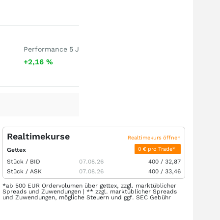
Performance 5 J
+2,16
%
Realtimekurse
Realtimekurs öffnen
0 € pro Trade*
Gettex
Stück /
BID
07.08.26
400
/
32,87
Stück /
ASK
07.08.26
400
/
33,46
*ab 500 EUR Ordervolumen über gettex, zzgl. marktüblicher
Spreads und Zuwendungen | ** zzgl. marktüblicher Spreads
und Zuwendungen, mögliche Steuern und ggf. SEC Gebühr