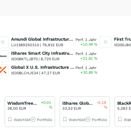
Amundi Global Infrastructure Capitalisation
Perf. 1 Jahr
+10,49
%
LU1589350310 |
76,815 EUR
IE000J80
iShares Smart City Infrastructure UCITS ETF USD (Dist)
Perf. 1 Jahr
+22,61
%
IE00BKTLJB70 |
8,725 EUR
Global X U.S. Infrastructure Developments UCITS ETF
Perf. 1 Jahr
+30,89
%
IE00BLCHJ534 |
47,27 EUR
+0,01
-0,19
WisdomTree US Efficient Core UCITS ETF
iShares Global Infrastructure UCITS ETF
%
%
38,00 EUR
33,52 EUR
5,383 
Watchlist
Portfolio
Watchlist
Portfolio
Wat