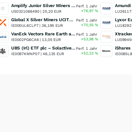
Amplify Junior Silver Miners ETF Junior Silver Miners ETF
Perf. 1 Jahr
+76,97
%
US0321086490 |
25,20 EUR
LU26117
Global X Silver Miners UCITS ETF
Perf. 1 Jahr
+70,55
%
IE000UL6CLP7 |
36,195 EUR
LU18292
VanEck Vectors Rare Earth and Strategic Metals UCITS ETF
Perf. 1 Jahr
+53,98
%
IE0002PG6CA6 |
13,05 EUR
LU09945
UBS (Irl) ETF plc – Solactive Global Pure Gold Miners UCITS ETF - A Dis USD o.N.
Perf. 1 Jahr
+52,23
%
IE00B7KMNP07 |
46,135 EUR
IE00B5L