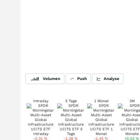
Volumen
Push
Analyse
Intraday
5 Tage
1 Monat
3M
-0,31
%
-1,26
%
-1,45
%
+0,53
%