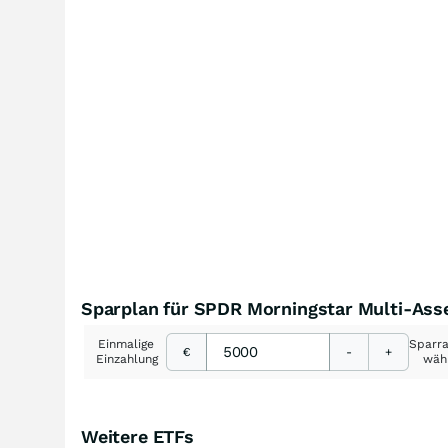
Sparplan für SPDR Morningstar Multi-Asse
Einmalige
Sparr
€
-
+
Einzahlung
wäh
Weitere ETFs