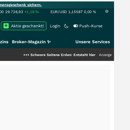
mensgeschenk sichern.
00
29.728,93
+1,18
%
EUR/USD
1,15587
0,00
%
Aktie geschenkt!
Login
Push-Kurse
zins
Broker-Magazin ✨
Unsere Services
+++
Schwere Seltene Erden: Entsteht hier die nächste Milliardenstory?
Anzeige
++