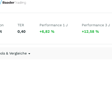
ion
TER
Performance 1 J
Performance 3 J
t
0,40
+6,82
%
+12,58
%
ools & Vergleiche