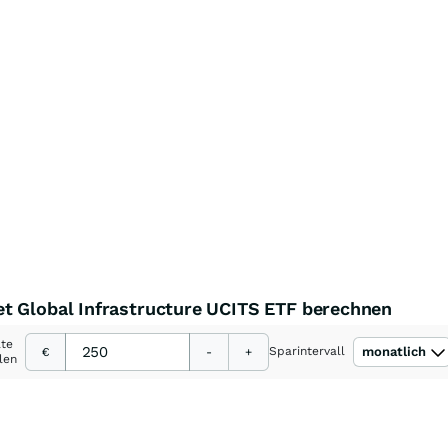
t Global Infrastructure UCITS ETF berechnen
ate
Sparintervall
monatlich
€
-
+
len