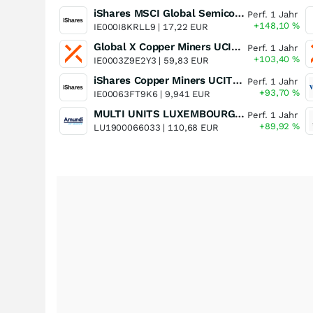
iShares MSCI Global Semiconductors UCITS ETF USD (Acc)
Perf. 1 Jahr
+148,10
%
IE000I8KRLL9 |
17,22 EUR
Global X Copper Miners UCITS ETF USD Acc
Perf. 1 Jahr
+103,40
%
IE0003Z9E2Y3 |
59,83 EUR
iShares Copper Miners UCITS ETF
Perf. 1 Jahr
+93,70
%
IE00063FT9K6 |
9,941 EUR
MULTI UNITS LUXEMBOURG - Lyxor MSCI Semiconductors ESG Filtered
Perf. 1 Jahr
+89,92
%
LU1900066033 |
110,68 EUR