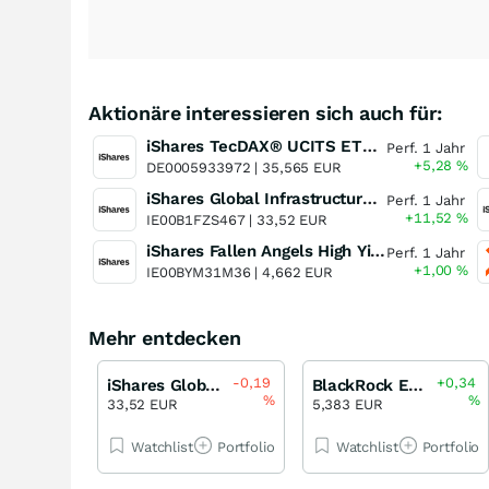
Aktionäre interessieren sich auch für:
iShares TecDAX® UCITS ETF (DE)
Perf. 1 Jahr
+5,28
%
DE0005933972 |
35,565 EUR
iShares Global Infrastructure UCITS ETF
Perf. 1 Jahr
+11,52
%
IE00B1FZS467 |
33,52 EUR
iShares Fallen Angels High Yield Corporate Bond UCITS ETF
Perf. 1 Jahr
+1,00
%
IE00BYM31M36 |
4,662 EUR
Mehr entdecken
-0,19
+0,34
iShares Global Infrastructure UCITS ETF
BlackRock ESG Multi-Asset Conservative Portfolio UCITS ETF
%
%
33,52 EUR
5,383 EUR
Watchlist
Portfolio
Watchlist
Portfolio