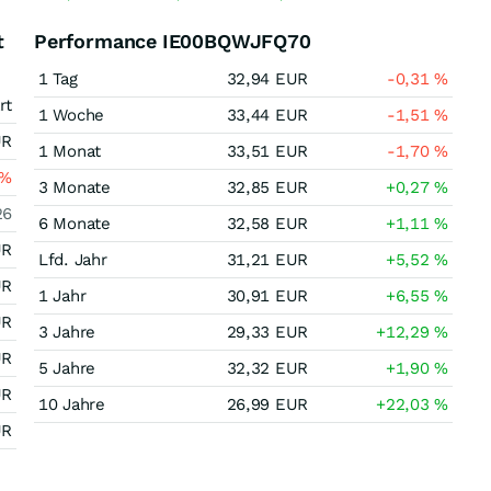
t
Performance IE00BQWJFQ70
1 Tag
32,94
EUR
-0,31
%
rt
1 Woche
33,44
EUR
-1,51
%
UR
1 Monat
33,51
EUR
-1,70
%
%
3 Monate
32,85
EUR
+0,27
%
26
6 Monate
32,58
EUR
+1,11
%
UR
Lfd. Jahr
31,21
EUR
+5,52
%
UR
1 Jahr
30,91
EUR
+6,55
%
UR
3 Jahre
29,33
EUR
+12,29
%
UR
5 Jahre
32,32
EUR
+1,90
%
UR
10 Jahre
26,99
EUR
+22,03
%
UR