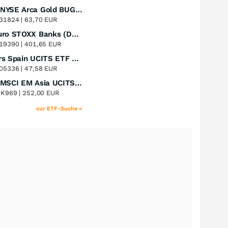
Amundi NYSE Arca Gold BUGS UCITS ETF Dist
Perf. 1 Jahr
+51,49
%
31824 |
63,70 EUR
Lyxor Euro STOXX Banks (DR) UCITS ETF- Acc
Perf. 1 Jahr
+51,31
%
19390 |
401,65 EUR
Xtrackers Spain UCITS ETF Distribution
Perf. 1 Jahr
+41,30
%
05336 |
47,58 EUR
iShares MSCI EM Asia UCITS ETF
Perf. 1 Jahr
+39,55
%
8K969 |
252,00 EUR
zur ETF-Suche »