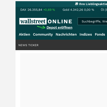
🎁 Ihre Lieblingsakt
DAX
26.355,84
+0,69
%
Gold
4.342,26
0,00
%
Öl (
Depot eröffnen
Aktien
Community
Nachrichten
Indizes
Fonds
NEWS TICKER