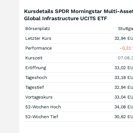
Kursdetails SPDR Morningstar Multi-Asse
Global Infrastructure UCITS ETF
Börsenplatz
Stuttga
Letzter Kurs
32,94
E
Performance
-0,31
Kurszeit
07.08.
Eröffnung
33,02
E
Tageshoch
33,18
E
Tagestief
32,94
E
Vortageskurs
33,04
E
52-Wochen Hoch
34,08
E
52-Wochen Tief
30,62
E