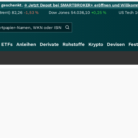
ie geschenkt.
→ Jetzt Depot bei SMARTBROKER+ eröffnen und Willkom
Brent)
82,26
-1,53
%
Dow Jones
54.036,10
+0,25
%
US Tech 1
ETFs
Anleihen
Derivate
Rohstoffe
Krypto
Devisen
Fest