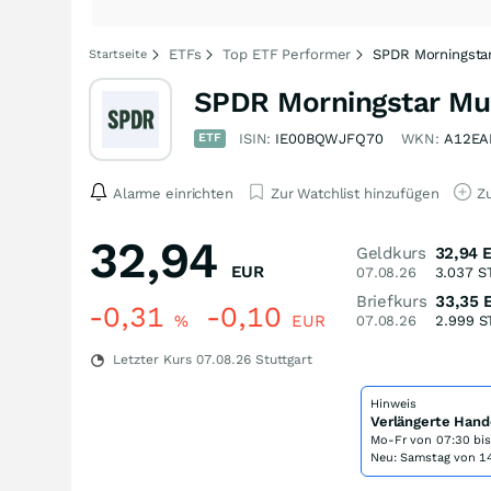
ETFs
Top ETF Performer
SPDR Morningstar
Startseite
SPDR Morningstar Mul
ETF
ISIN:
IE00BQWJFQ70
WKN:
A12EA
Alarme einrichten
Zur Watchlist hinzufügen
Zu
32,94
Geldkurs
32,94
EUR
07.08.26
3.037
S
Briefkurs
33,35
-0,31
-0,10
%
EUR
07.08.26
2.999
S
Letzter Kurs
07.08.26
Stuttgart
Hinweis
Verlängerte Hand
Mo-Fr von
07:30 bi
Neu: Samstag von 14