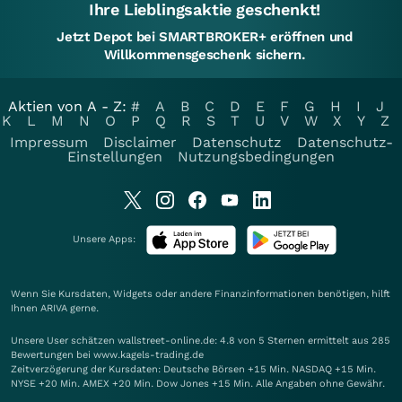
Ihre Lieblingsaktie geschenkt!
Jetzt Depot bei SMARTBROKER+ eröffnen und
Willkommensgeschenk sichern.
Aktien von A - Z:
#
A
B
C
D
E
F
G
H
I
J
K
L
M
N
O
P
Q
R
S
T
U
V
W
X
Y
Z
Impressum
Disclaimer
Datenschutz
Datenschutz-
Einstellungen
Nutzungsbedingungen
Unsere Apps:
Wenn Sie Kursdaten, Widgets oder andere Finanzinformationen benötigen, hilft
Ihnen
ARIVA
gerne.
Unsere User schätzen wallstreet-online.de: 4.8 von 5 Sternen ermittelt aus 285
Bewertungen bei www.kagels-trading.de
Zeitverzögerung der Kursdaten: Deutsche Börsen +15 Min. NASDAQ +15 Min.
NYSE +20 Min. AMEX +20 Min. Dow Jones +15 Min. Alle Angaben ohne Gewähr.