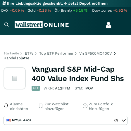
🎁 Ihre Lieblingsaktie geschenkt.
→ Jetzt Depot eröffnen
DAX
-0,09
%
Gold
-0,16
%
Öl (Brent)
+5,15
%
Dow Jones
-0,92
%
ETFs
Top ETF Performer
Vn SP500MC400VI
Startseite
Handelsplätze
Vanguard S&P Mid-Cap
400 Value Index Fund Shs
ETF
WKN:
A12FFM
SYM:
IVOV
Alarme
Zur Watchlist
Zum Portfolio
einrichten
hinzufügen
hinzufügen
NYSE Arca