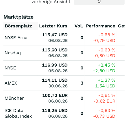
vorherige Ansicht
Marktplätze
Börsenplatz
Letzter Kurs
Vol.
Performance
Ges
115,47
USD
-0,68
%
NYSE Arca
0
06.08.26
-0,79
USD
115,60
USD
-0,69
%
Nasdaq
0
06.08.26
-0,80
USD
116,99
USD
+2,45
%
NYSE
0
05.08.26
+2,80
USD
114,11
USD
+1,37
%
AMEX
3
30.06.26
+1,54
USD
100,72
EUR
-0,61
%
München
0
06.08.26
-0,62
EUR
ICE Data
116,25
USD
-0,63
%
0
Global Index
06.08.26
-0,73
USD