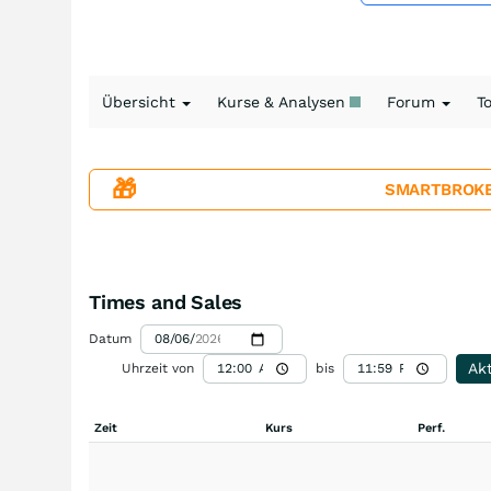
Übersicht
Kurse & Analysen
Forum
T
🎁
SMARTBROKER+
Times and Sales
Datum
Akt
Uhrzeit von
bis
Zeit
Kurs
Perf.