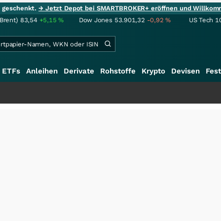
ie geschenkt.
→ Jetzt Depot bei SMARTBROKER+ eröffnen und Willkom
(Brent)
83,54
+5,15
%
Dow Jones
53.901,32
-0,92
%
US Tech 1
ETFs
Anleihen
Derivate
Rohstoffe
Krypto
Devisen
Fest