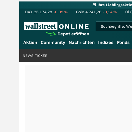
🎁 Ihre Lieblingsakt
DAX
26.174,28
-0,09
%
Gold
4.241,26
-0,14
%
Öl 
Depot eröffnen
Aktien
Community
Nachrichten
Indizes
Fonds
NEWS TICKER