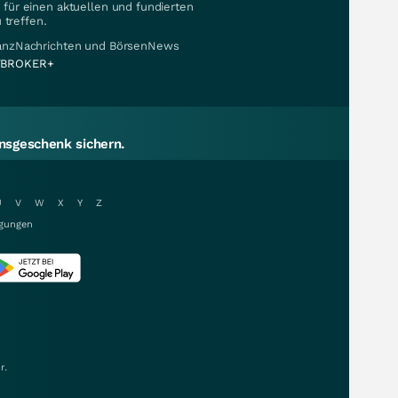
für einen aktuellen und fundierten
 treffen.
nanzNachrichten und BörsenNews
BROKER+
sgeschenk sichern.
U
V
W
X
Y
Z
gungen
r.