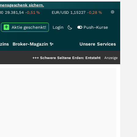
mensgeschenk sichern.
00
29.381,54
-0,51
%
EUR/USD
1,15227
-0,28
%
Aktie geschenkt!
Login
Push-Kurse
zins
Broker-Magazin ✨
Unsere Services
+++
Schwere Seltene Erden: Entsteht hier die nächste Milliarde
Anzeige