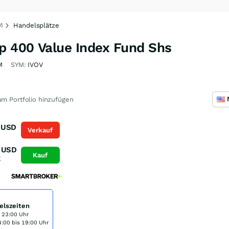
I
Handelsplätze
 400 Value Index Fund Shs
M
SYM:
IVOV
m Portfolio hinzufügen
USD
Verkauf
K
USD
Kauf
K
elszeiten
s 23:00 Uhr
:00 bis 19:00 Uhr