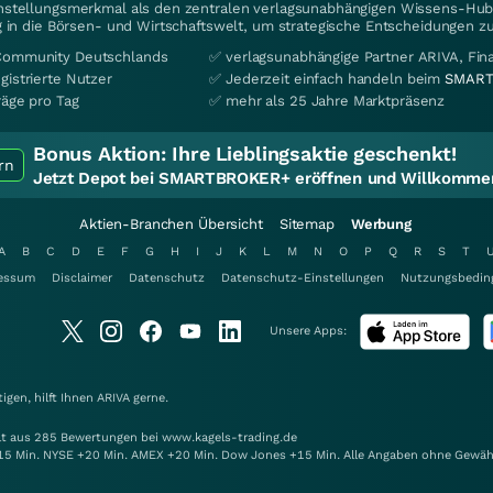
instellungsmerkmal als den zentralen verlagsunabhängigen Wissens-Hub 
 in die Börsen- und Wirtschaftswelt, um strategische Entscheidungen zu
Community Deutschlands
✅ verlagsunabhängige Partner ARIVA, Fi
gistrierte Nutzer
✅ Jederzeit einfach handeln beim
SMART
räge pro Tag
✅ mehr als 25 Jahre Marktpräsenz
Bonus Aktion:
Ihre Lieblingsaktie geschenkt!
rn
Jetzt Depot bei SMARTBROKER+ eröffnen und Willkommen
Aktien-Branchen Übersicht
Sitemap
Werbung
A
B
C
D
E
F
G
H
I
J
K
L
M
N
O
P
Q
R
S
T
essum
Disclaimer
Datenschutz
Datenschutz-Einstellungen
Nutzungsbedin
Unsere Apps:
gen, hilft Ihnen
ARIVA
gerne.
elt aus 285 Bewertungen bei www.kagels-trading.de
15 Min. NYSE +20 Min. AMEX +20 Min. Dow Jones +15 Min. Alle Angaben ohne Gewäh