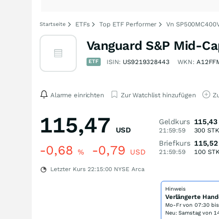
ETFs
Top ETF Performer
Vn SP500MC400V
Startseite
Vanguard S&P Mid-Cap
ETF
ISIN:
US9219328443
WKN:
A12FF
Alarme einrichten
Zur Watchlist hinzufügen
Zu
115,47
Geldkurs
115,43
USD
21:59:59
300
ST
Briefkurs
115,52
-0,68
-0,79
%
USD
21:59:59
100
ST
Letzter Kurs
22:15:00
NYSE Arca
Hinweis
Verlängerte Hand
Mo-Fr von
07:30 bi
Neu: Samstag von 14