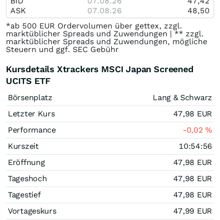
BID
07.08.26
47,42
ASK
07.08.26
48,50
*ab 500 EUR Ordervolumen über gettex, zzgl.
marktüblicher Spreads und Zuwendungen | ** zzgl.
marktüblicher Spreads und Zuwendungen, mögliche
Steuern und ggf. SEC Gebühr
Kursdetails Xtrackers MSCI Japan Screened
UCITS ETF
Börsenplatz
Lang & Schwarz
Letzter Kurs
47,98
EUR
Performance
-0,02
%
Kurszeit
10:54:56
Eröffnung
47,98
EUR
Tageshoch
47,98
EUR
Tagestief
47,98
EUR
Vortageskurs
47,99
EUR