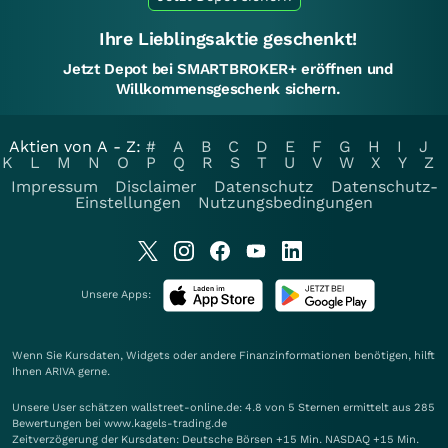
Ihre Lieblingsaktie geschenkt!
Jetzt Depot bei SMARTBROKER+ eröffnen und
Willkommensgeschenk sichern.
Aktien von A - Z:
#
A
B
C
D
E
F
G
H
I
J
K
L
M
N
O
P
Q
R
S
T
U
V
W
X
Y
Z
Impressum
Disclaimer
Datenschutz
Datenschutz-
Einstellungen
Nutzungsbedingungen
Unsere Apps:
Wenn Sie Kursdaten, Widgets oder andere Finanzinformationen benötigen, hilft
Ihnen
ARIVA
gerne.
Unsere User schätzen wallstreet-online.de: 4.8 von 5 Sternen ermittelt aus 285
Bewertungen bei www.kagels-trading.de
Zeitverzögerung der Kursdaten: Deutsche Börsen +15 Min. NASDAQ +15 Min.