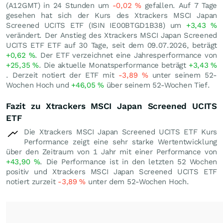
(A12GMT) in 24 Stunden um
-0,02
%
gefallen. Auf 7 Tage
gesehen hat sich der Kurs des Xtrackers MSCI Japan
Screened UCITS ETF (ISIN IE00BTGD1B38) um
+3,43
%
verändert. Der Anstieg des Xtrackers MSCI Japan Screened
UCITS ETF ETF auf 30 Tage, seit dem 09.07.2026, beträgt
+0,62
%
. Der ETF verzeichnet eine Jahresperformance von
+25,35
%
. Die aktuelle Monatsperformance beträgt
+3,43
%
. Derzeit notiert der ETF mit
-3,89
%
unter seinem 52-
Wochen Hoch und
+46,05
%
über seinem 52-Wochen Tief.
Fazit zu Xtrackers MSCI Japan Screened UCITS
ETF
Die Xtrackers MSCI Japan Screened UCITS ETF Kurs
Performance zeigt eine sehr starke Wertentwicklung
über den Zeitraum von 1 Jahr mit einer Performance von
+43,90
%
. Die Performance ist in den letzten 52 Wochen
positiv und Xtrackers MSCI Japan Screened UCITS ETF
notiert zurzeit
-3,89
%
unter dem 52-Wochen Hoch.