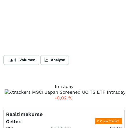
Volumen
Analyse
Intraday
-0,02
%
Realtimekurse
Gettex
0 € pro Trade*