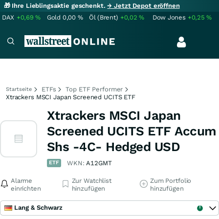
🎁 Ihre Lieblingsaktie geschenkt.
→ Jetzt Depot eröffnen
DAX
+0,69
%
Gold
0,00
%
Öl (Brent)
+0,02
%
Dow Jones
+0,25
%
ETFs
Top ETF Performer
Startseite
Xtrackers MSCI Japan Screened UCITS ETF
Xtrackers MSCI Japan
Screened UCITS ETF Accum
Shs -4C- Hedged USD
ETF
WKN:
A12GMT
Alarme
Zur Watchlist
Zum Portfolio
einrichten
hinzufügen
hinzufügen
Lang & Schwarz