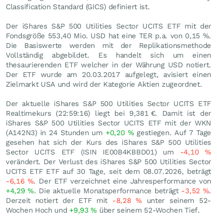
Classification Standard (GICS) definiert ist.
Der iShares S&P 500 Utilities Sector UCITS ETF mit der
Fondsgröße 553,40 Mio.
USD
hat eine TER p.a. von 0,15 %.
Die Basiswerte werden mit der Replikationsmethode
Vollständig abgebildet. Es handelt sich um einen
thesaurierenden ETF welcher in der Währung USD notiert.
Der ETF wurde am 20.03.2017 aufgelegt, avisiert einen
Zielmarkt USA und wird der Kategorie Aktien zugeordnet.
Der aktuelle iShares S&P 500 Utilities Sector UCITS ETF
Realtimekurs (22:59:16) liegt bei 9,381
€
. Damit ist der
iShares S&P 500 Utilities Sector UCITS ETF mit der WKN
(A142N3) in 24 Stunden um
+0,20
%
gestiegen. Auf 7 Tage
gesehen hat sich der Kurs des iShares S&P 500 Utilities
Sector UCITS ETF (ISIN IE00B4KBBD01) um
-4,10
%
verändert. Der Verlust des iShares S&P 500 Utilities Sector
UCITS ETF ETF auf 30 Tage, seit dem 08.07.2026, beträgt
-6,16
%
. Der ETF verzeichnet eine Jahresperformance von
+4,29
%
. Die aktuelle Monatsperformance beträgt
-3,52
%
.
Derzeit notiert der ETF mit
-8,28
%
unter seinem 52-
Wochen Hoch und
+9,93
%
über seinem 52-Wochen Tief.