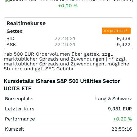
+0,20
%
Realtimekurse
Gettex
0 € pro Trade*
BID
22:49:31
9,339
ASK
22:49:31
9,422
*ab 500 EUR Ordervolumen über gettex, zzgl.
marktüblicher Spreads und Zuwendungen | ** zzgl.
marktüblicher Spreads und Zuwendungen, mögliche
Steuern und ggf. SEC Gebühr
Kursdetails iShares S&P 500 Utilities Sector
UCITS ETF
Börsenplatz
Lang & Schwarz
Letzter Kurs
9,381
EUR
Performance
+0,20
%
Kurszeit
22:59:16