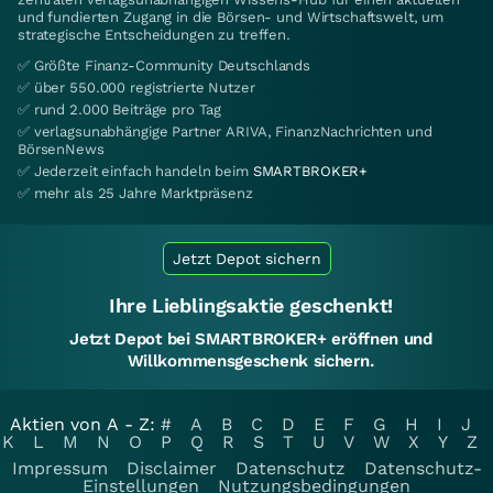
und fundierten Zugang in die Börsen- und Wirtschaftswelt, um
strategische Entscheidungen zu treffen.
✅ Größte Finanz-Community Deutschlands
✅ über 550.000 registrierte Nutzer
✅ rund 2.000 Beiträge pro Tag
✅ verlagsunabhängige Partner ARIVA, FinanzNachrichten und
BörsenNews
✅ Jederzeit einfach handeln beim
SMARTBROKER+
✅ mehr als 25 Jahre Marktpräsenz
Jetzt Depot sichern
Ihre Lieblingsaktie geschenkt!
Jetzt Depot bei SMARTBROKER+ eröffnen und
Willkommensgeschenk sichern.
Aktien von A - Z:
#
A
B
C
D
E
F
G
H
I
J
K
L
M
N
O
P
Q
R
S
T
U
V
W
X
Y
Z
Impressum
Disclaimer
Datenschutz
Datenschutz-
Einstellungen
Nutzungsbedingungen