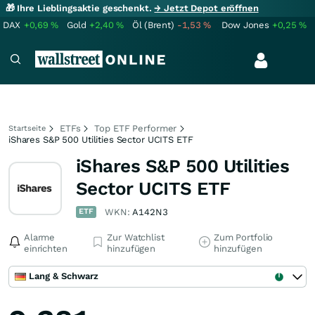
🎁 Ihre Lieblingsaktie geschenkt.
→ Jetzt Depot eröffnen
DAX
+0,69
%
Gold
+2,40
%
Öl (Brent)
-1,53
%
Dow Jones
+0,25
%
ETFs
Top ETF Performer
Startseite
iShares S&P 500 Utilities Sector UCITS ETF
iShares S&P 500 Utilities
Sector UCITS ETF
ETF
WKN:
A142N3
Alarme
Zur Watchlist
Zum Portfolio
einrichten
hinzufügen
hinzufügen
Lang & Schwarz