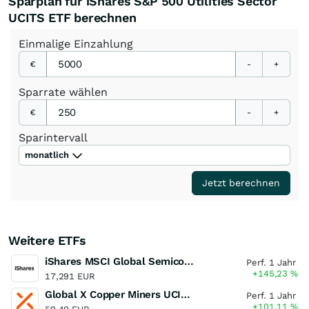
Sparplan für iShares S&P 500 Utilities Sector
UCITS ETF berechnen
Einmalige
Einzahlung
€
-
+
Sparrate
wählen
€
-
+
Sparintervall
monatlich
Jetzt berechnen
Weitere ETFs
iShares MSCI Global Semiconductors UCITS ETF USD (Acc)
Perf. 1 Jahr
+145,23
%
17,291 EUR
Global X Copper Miners UCITS ETF USD Acc
Perf. 1 Jahr
+101,11
%