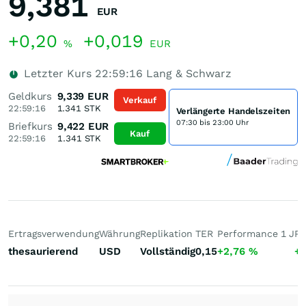
9,381
EUR
+0,20
+0,019
%
EUR
Letzter Kurs
22:59:16
Lang & Schwarz
Geldkurs
9,339
EUR
Verkauf
22:59:16
1.341
STK
Verlängerte Handelszeiten
07:30 bis 23:00 Uhr
Briefkurs
9,422
EUR
Kauf
22:59:16
1.341
STK
Ertragsverwendung
Währung
Replikation
TER
Performance 1 J
Pe
thesaurierend
USD
Vollständig
0,15
+2,76
%
+