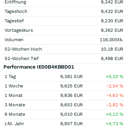
Eröffnung
9,342
EUR
Tageshoch
9,432
EUR
Tagestief
9,230
EUR
Vortageskurs
9,362
EUR
Volumen
116,00
Stk.
52-Wochen Hoch
10,18
EUR
52-Wochen Tief
8,498
EUR
Performance IE00B4KBBD01
1 Tag
9,381
EUR
+0,20
%
1 Woche
9,625
EUR
-2,54
%
1 Monat
9,836
EUR
-4,63
%
3 Monate
9,653
EUR
-2,82
%
6 Monate
9,010
EUR
+4,12
%
Lfd. Jahr
8,957
EUR
+4,73
%