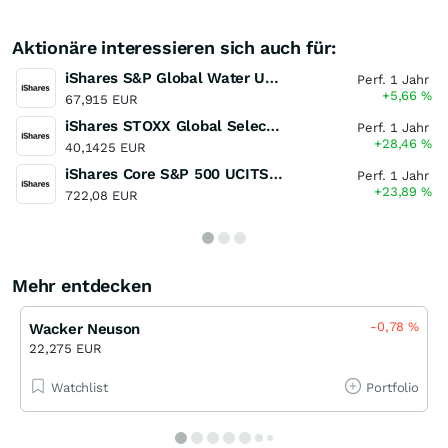
Aktionäre interessieren sich auch für:
iShares S&P Global Water UCITS ETF
Perf. 1 Jahr
+5,66
%
67,915 EUR
iShares STOXX Global Select Dividend 100 UCITS ETF (DE)
Perf. 1 Jahr
+28,46
%
40,1425 EUR
iShares Core S&P 500 UCITS ETF
Perf. 1 Jahr
+23,89
%
722,08 EUR
Mehr entdecken
-0,78
%
Wacker Neuson
22,275 EUR
Watchlist
Portfolio