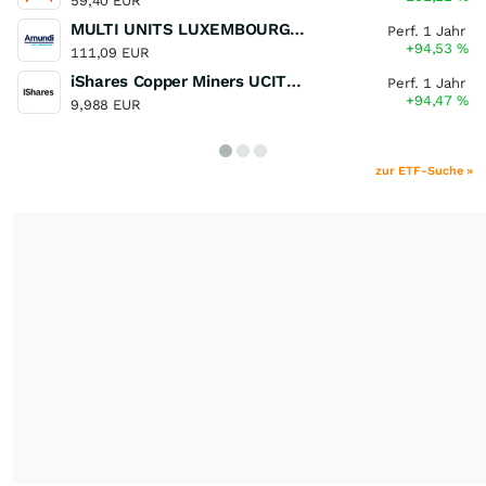
59,40 EUR
MULTI UNITS LUXEMBOURG - Lyxor MSCI Semiconductors ESG Filtered
Perf. 1 Jahr
+94,53
%
111,09 EUR
iShares Copper Miners UCITS ETF
Perf. 1 Jahr
+94,47
%
9,988 EUR
zur ETF-Suche »