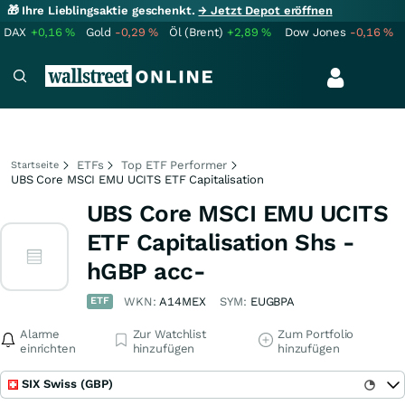
🎁 Ihre Lieblingsaktie geschenkt.
→ Jetzt Depot eröffnen
DAX
+0,16
%
Gold
-0,29
%
Öl (Brent)
+2,89
%
Dow Jones
-0,16
%
ETFs
Top ETF Performer
Startseite
UBS Core MSCI EMU UCITS ETF Capitalisation
UBS Core MSCI EMU UCITS
ETF Capitalisation Shs -
hGBP acc-
ETF
WKN:
A14MEX
SYM:
EUGBPA
Alarme
Zur Watchlist
Zum Portfolio
einrichten
hinzufügen
hinzufügen
SIX Swiss (GBP)