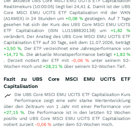
Der aktuelle UBS Core MSCI EMU UCITS ETF Capitalisation
Realtimekurs (10:00:05) liegt bei 24,41
£
. Damit ist der UBS
Core MSCI EMU UCITS ETF Capitalisation mit der WKN
(A14MEX) in 24 Stunden um
+0,08
%
gestiegen. Auf 7 Tage
gesehen hat sich der Kurs des UBS Core MSCI EMU UCITS
ETF Capitalisation (ISIN LU1169820138) um
+1,82
%
verändert. Der Anstieg des UBS Core MSCI EMU UCITS ETF
Capitalisation ETF auf 30 Tage, seit dem 11.07.2026, beträgt
+3,50
%
. Der ETF verzeichnet eine Jahresperformance von
+14,72
%
. Die aktuelle Monatsperformance beträgt
+1,82
%
. Derzeit notiert der ETF mit
-0,06
%
unter seinem 52-
Wochen Hoch und
+28,21
%
über seinem 52-Wochen Tief.
Fazit zu UBS Core MSCI EMU UCITS ETF
Capitalisation
Die UBS Core MSCI EMU UCITS ETF Capitalisation Kurs
Performance zeigt eine sehr starke Wertentwicklung
über den Zeitraum von 1 Jahr mit einer Performance von
+27,15
%
. Die Performance ist in den letzten 52 Wochen
positiv und UBS Core MSCI EMU UCITS ETF Capitalisation
notiert zurzeit
-0,06
%
unter dem 52-Wochen Hoch.