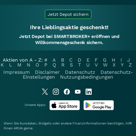
Jetzt Depot sichern
Ihre Lieblingsaktie geschenkt!
Jetzt Depot bei SMARTBROKER+ eröffnen und
Willkommensgeschenk sichern.
Aktien von A - Z:
#
A
B
C
D
E
F
G
H
I
J
K
L
M
N
O
P
Q
R
S
T
U
V
W
X
Y
Z
Impressum
Disclaimer
Datenschutz
Datenschutz-
Einstellungen
Nutzungsbedingungen
Unsere Apps:
Wenn Sie Kursdaten, Widgets oder andere Finanzinformationen benötigen, hilft
Ihnen
ARIVA
gerne.