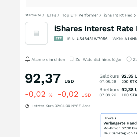
ETFs
Top ETF Performer
iShs Int Rt Hed
Startseite
iShares Interest Rat
ETF
ISIN:
US46431W7056
WKN:
A14N
Alarme einrichten
Zur Watchlist hinzufügen
Zu
92,37
Geldkurs
92,35
USD
07.08.26
200
ST
Briefkurs
92,38
-0,02
-0,02
%
USD
07.08.26
100
ST
Letzter Kurs
02:04:00
NYSE Arca
Hinweis
Verlängerte Hand
Mo-Fr von
07:30 bi
Neu: Samstag von 14