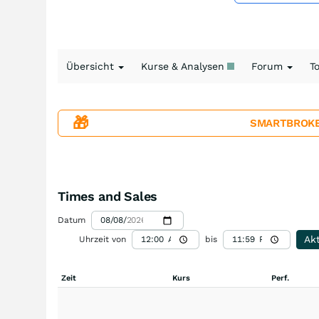
Übersicht
Kurse & Analysen
Forum
T
🎁
SMARTBROKER+
Times and Sales
Datum
Akt
Uhrzeit von
bis
Zeit
Kurs
Perf.