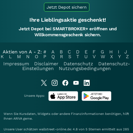
Jetzt Depot sichern
Ihre Lieblingsaktie geschenkt!
Jetzt Depot bei SMARTBROKER+ eröffnen und
Willkommensgeschenk sichern.
Aktien von A - Z:
#
A
B
C
D
E
F
G
H
I
J
K
L
M
N
O
P
Q
R
S
T
U
V
W
X
Y
Z
Impressum
Disclaimer
Datenschutz
Datenschutz-
Einstellungen
Nutzungsbedingungen
Unsere Apps:
Wenn Sie Kursdaten, Widgets oder andere Finanzinformationen benötigen, hilft
Ihnen
ARIVA
gerne.
Unsere User schätzen wallstreet-online.de: 4.8 von 5 Sternen ermittelt aus 285