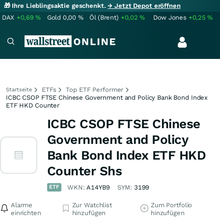
🎁 Ihre Lieblingsaktie geschenkt.
→ Jetzt Depot eröffnen
DAX
+0,69
%
Gold
0,00
%
Öl (Brent)
+0,02
%
Dow Jones
+0,25
%
ETFs
Top ETF Performer
Startseite
ICBC CSOP FTSE Chinese Government and Policy Bank Bond Index
ETF HKD Counter
ICBC CSOP FTSE Chinese
Government and Policy
Bank Bond Index ETF HKD
Counter Shs
ETF
WKN:
A14YB9
SYM:
3199
Alarme
Zur Watchlist
Zum Portfolio
einrichten
hinzufügen
hinzufügen