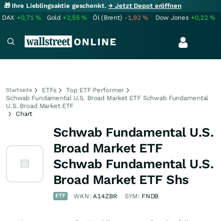
🎁 Ihre Lieblingsaktie geschenkt.
→ Jetzt Depot eröffnen
DAX
+0,71
%
Gold
+2,55
%
Öl (Brent)
-1,92
%
Dow Jones
+0,22
%
ETFs
Top ETF Performer
Startseite
Schwab Fundamental U.S. Broad Market ETF Schwab Fundamental
U.S. Broad Market ETF
Chart
Schwab Fundamental U.S.
Broad Market ETF
Schwab Fundamental U.S.
Broad Market ETF Shs
ETF
WKN:
A14ZBR
SYM:
FNDB