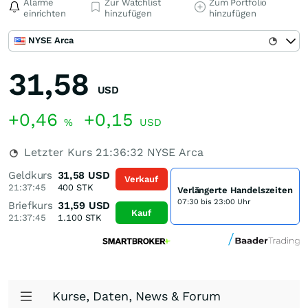
Alarme
Zur Watchlist
Zum Portfolio
einrichten
hinzufügen
hinzufügen
NYSE Arca
31,58
USD
+0,46
+0,15
%
USD
Letzter Kurs
21:36:32
NYSE Arca
Geldkurs
31,58
USD
Verkauf
21:37:45
400
STK
Verlängerte Handelszeiten
07:30 bis 23:00 Uhr
Briefkurs
31,59
USD
Kauf
21:37:45
1.100
STK
Kurse, Daten, News & Forum