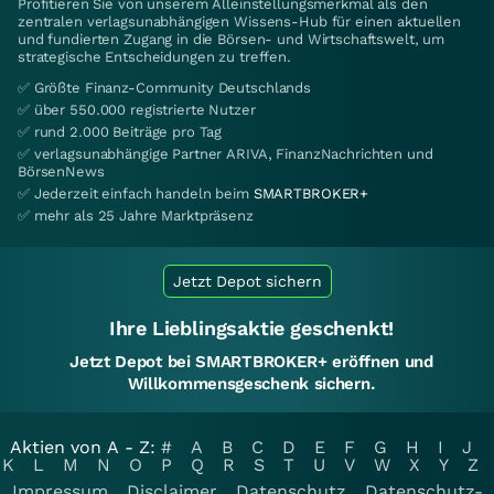
Profitieren Sie von unserem Alleinstellungsmerkmal als den
zentralen verlagsunabhängigen Wissens-Hub für einen aktuellen
und fundierten Zugang in die Börsen- und Wirtschaftswelt, um
strategische Entscheidungen zu treffen.
✅ Größte Finanz-Community Deutschlands
✅ über 550.000 registrierte Nutzer
✅ rund 2.000 Beiträge pro Tag
✅ verlagsunabhängige Partner ARIVA, FinanzNachrichten und
BörsenNews
✅ Jederzeit einfach handeln beim
SMARTBROKER+
✅ mehr als 25 Jahre Marktpräsenz
Jetzt Depot sichern
Ihre Lieblingsaktie geschenkt!
Jetzt Depot bei SMARTBROKER+ eröffnen und
Willkommensgeschenk sichern.
Aktien von A - Z:
#
A
B
C
D
E
F
G
H
I
J
K
L
M
N
O
P
Q
R
S
T
U
V
W
X
Y
Z
Impressum
Disclaimer
Datenschutz
Datenschutz-