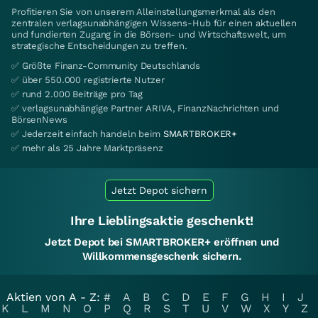
Profitieren Sie von unserem Alleinstellungsmerkmal als den
zentralen verlagsunabhängigen Wissens-Hub für einen aktuellen
und fundierten Zugang in die Börsen- und Wirtschaftswelt, um
strategische Entscheidungen zu treffen.
✅ Größte Finanz-Community Deutschlands
✅ über 550.000 registrierte Nutzer
✅ rund 2.000 Beiträge pro Tag
✅ verlagsunabhängige Partner ARIVA, FinanzNachrichten und
BörsenNews
✅ Jederzeit einfach handeln beim
SMARTBROKER+
✅ mehr als 25 Jahre Marktpräsenz
Jetzt Depot sichern
Ihre Lieblingsaktie geschenkt!
Jetzt Depot bei SMARTBROKER+ eröffnen und
Willkommensgeschenk sichern.
Aktien von A - Z:
#
A
B
C
D
E
F
G
H
I
J
K
L
M
N
O
P
Q
R
S
T
U
V
W
X
Y
Z