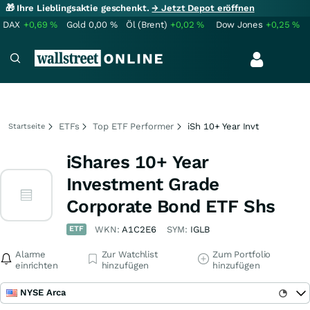
🎁 Ihre Lieblingsaktie geschenkt.
→ Jetzt Depot eröffnen
DAX
+0,69
%
Gold
0,00
%
Öl (Brent)
+0,02
%
Dow Jones
+0,25
%
ETFs
Top ETF Performer
iSh 10+ Year Invt
Startseite
iShares 10+ Year
Investment Grade
Corporate Bond ETF Shs
ETF
WKN:
A1C2E6
SYM:
IGLB
Alarme
Zur Watchlist
Zum Portfolio
einrichten
hinzufügen
hinzufügen
NYSE Arca