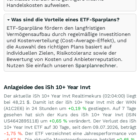
Handelskosten aufweisen.
Was sind die Vorteile eines ETF-Sparplans?
ETF-Sparpläne fördern den langfristigen
Vermögensaufbau durch regelmäßige Investitionen
und Kostenverteilung (Cost-Average-Effekt), und
die Auswahl des richtigen Plans basiert auf
individuellen Zielen, Risikotoleranz sowie der
Bewertung von Kosten und Anbieterreputation.
Nutzen Sie einfach unseren
Sparplanrechner
.
Anlageidee des iSh 10+ Year Invt
Der aktuelle iSh 10+ Year Invt Realtimekurs (02:04:00) liegt
bei 48,21
$
. Damit ist der iSh 10+ Year Invt mit der WKN
(A1C2E6) in 24 Stunden um
+0,19
%
gestiegen. Auf 7 Tage
gesehen hat sich der Kurs des iSh 10+ Year Invt (ISIN
US4642895118) um
+0,65
%
verändert. Der Verlust des iSh
10+ Year Invt ETF auf 30 Tage, seit dem 09.07.2026, beträgt
-1,75
%
. Der ETF verzeichnet eine Jahresperformance von
-4,67
%
. Die aktuelle Monatsperformance beträgt
+0,65
%
.