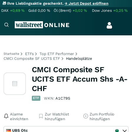
🎁 Ihre Lieblingsaktie geschenkt.
→ Jetzt Depot eröffnen
DAX
+0,69
%
Gold
0,00
%
Öl (Brent)
+0,02
%
Dow Jones
+0,25
%
ETFs
Top ETF Performer
Startseite
CMCI Composite SF UCITS ETF
Handelsplätze
CMCI Composite SF
UCITS ETF Accum Shs -A-
CHF
ETF
WKN:
A1C79S
Alarme
Zur Watchlist
Zum Portfolio
einrichten
hinzufügen
hinzufügen
UBS Otc