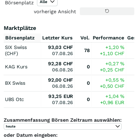
Alle
Börsenplatz
vorherige Ansicht
Marktplätze
Börsenplatz
Letzter Kurs
Vol.
Performance
Ges
SIX Swiss
93,03
CHF
+1,20
%
78
(CHF)
07.08.26
+1,10
CHF
92,28
CHF
+0,27
%
KAG Kurs
0
06.08.26
+0,25
CHF
92,00
CHF
+0,55
%
BX Swiss
0
06.08.26
+0,50
CHF
93,25
EUR
+1,04
%
UBS Otc
0
07.08.26
+0,96
EUR
Zusammenfassung Börsen Zeitraum auswählen:
heute
oder Datum eingeben: