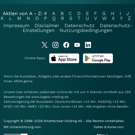
Aktien von A - Z:
#
A
B
C
D
E
F
G
H
I
J
K
L
M
N
O
P
Q
R
S
T
U
V
W
X
Y
Z
Impressum
Disclaimer
Datenschutz
Datenschutz-
Einstellungen
Nutzungsbedingungen
Unsere Apps:
Wenn Sie Kursdaten, Widgets oder andere Finanzinformationen benötigen, hilft
Ihnen
ARIVA
gerne.
Unsere User schätzen wallstreet-online.de: 4.8 von 5 Sternen ermittelt aus 285
Bewertungen bei www.kagels-trading.de
Zeitverzögerung der Kursdaten: Deutsche Börsen +15 Min. NASDAQ +15 Min.
NYSE +20 Min. AMEX +20 Min. Dow Jones +15 Min. Alle Angaben ohne Gewähr.
Copyright © 1998-2026 Smartbroker Holding AG - Alle Rechte vorbehalten.
Mit Unterstützung von:
Daten & Kurse von: