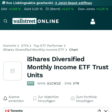
🎁 Ihre Lieblingsaktie geschenkt.
→ Jetzt Depot eröffnen
DAX
+0,69
%
Gold
0,00
%
Öl (Brent)
+0,02
%
Dow Jones
+0,25
%
ETFs
Top ETF Performer
Startseite
iShares Diversified Monthly Income ETF
Chart
iShares Diversified
Monthly Income ETF Trust
Units
ETF
WKN:
A1CW2Z
SYM:
XTR
Alarme
Zur Watchlist
Zum Portfolio
einrichten
hinzufügen
hinzufügen
Toronto