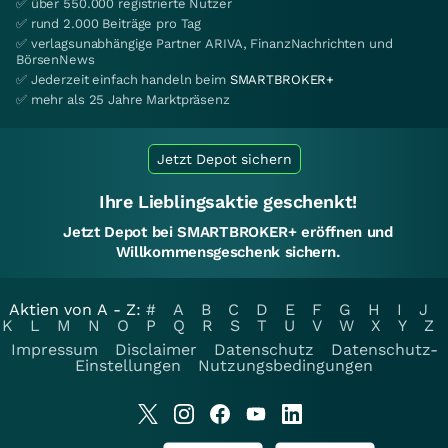
✅ über 550.000 registrierte Nutzer
✅ rund 2.000 Beiträge pro Tag
✅ verlagsunabhängige Partner ARIVA, FinanzNachrichten und
BörsenNews
✅ Jederzeit einfach handeln beim
SMARTBROKER+
✅ mehr als 25 Jahre Marktpräsenz
Jetzt Depot sichern
Ihre Lieblingsaktie geschenkt!
Jetzt Depot bei SMARTBROKER+ eröffnen und
Willkommensgeschenk sichern.
Aktien von A - Z:
#
A
B
C
D
E
F
G
H
I
J
K
L
M
N
O
P
Q
R
S
T
U
V
W
X
Y
Z
Impressum
Disclaimer
Datenschutz
Datenschutz-
Einstellungen
Nutzungsbedingungen