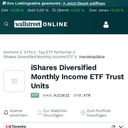
🎁 Ihre Lieblingsaktie geschenkt.
→ Jetzt Depot eröffnen
DAX
+0,69
%
Gold
0,00
%
Öl (Brent)
+0,02
%
Dow Jones
+0,25
%
ETFs
Top ETF Performer
Startseite
iShares Diversified Monthly Income ETF
Handelsplätze
iShares Diversified
Monthly Income ETF Trust
Units
ETF
WKN:
A1CW2Z
SYM:
XTR
Alarme
Zur Watchlist
Zum Portfolio
einrichten
hinzufügen
hinzufügen
Toronto