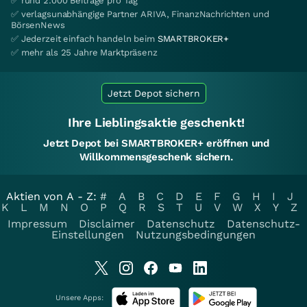
✅ rund 2.000 Beiträge pro Tag
✅ verlagsunabhängige Partner ARIVA, FinanzNachrichten und
BörsenNews
✅ Jederzeit einfach handeln beim
SMARTBROKER+
✅ mehr als 25 Jahre Marktpräsenz
Jetzt Depot sichern
Ihre Lieblingsaktie geschenkt!
Jetzt Depot bei SMARTBROKER+ eröffnen und
Willkommensgeschenk sichern.
Aktien von A - Z:
#
A
B
C
D
E
F
G
H
I
J
K
L
M
N
O
P
Q
R
S
T
U
V
W
X
Y
Z
Impressum
Disclaimer
Datenschutz
Datenschutz-
Einstellungen
Nutzungsbedingungen
Unsere Apps: