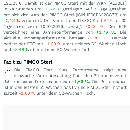
121,25
€
. Damit ist der PIMCO Sterl mit der WKN (A1JBLF)
in 24 Stunden um
+0,22
%
gestiegen. Auf 7 Tage gesehen
hat sich der Kurs des PIMCO Sterl (ISIN IE00B622SG73) um
-0,13
%
verändert. Der Verlust des PIMCO Sterl ETF auf 30
Tage, seit dem 10.07.2026, beträgt
-0,36
%
. Der ETF
verzeichnet eine Jahresperformance von
+1,79
%
. Die
aktuelle Monatsperformance beträgt
-0,26
%
. Derzeit
notiert der ETF mit
-1,00
%
unter seinem 52-Wochen Hoch
und
+3,48
%
über seinem 52-Wochen Tief.
Fazit zu PIMCO Sterl
Die PIMCO Sterl Kurs Performance zeigt eine
schwache Wertentwicklung über den Zeitraum von 1
Jahr mit einer Performance von
+1,69
%
. Die Performance
ist in den letzten 52 Wochen positiv und PIMCO Sterl notiert
zurzeit
-1,00
%
unter dem 52-Wochen Hoch.