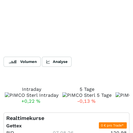
Volumen
Analyse
Intraday
5 Tage
+0,22
%
-0,13
%
Realtimekurse
Gettex
0 € pro Trade*
BID
07.08.26
120,98