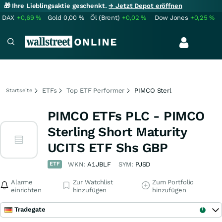
🎁 Ihre Lieblingsaktie geschenkt.
→ Jetzt Depot eröffnen
DAX
+0,69
%
Gold
0,00
%
Öl (Brent)
+0,02
%
Dow Jones
+0,25
%
ETFs
Top ETF Performer
PIMCO Sterl
Startseite
PIMCO ETFs PLC - PIMCO
Sterling Short Maturity
UCITS ETF Shs GBP
ETF
WKN:
A1JBLF
SYM:
PJSD
Alarme
Zur Watchlist
Zum Portfolio
einrichten
hinzufügen
hinzufügen
Tradegate