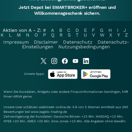
Jetzt Depot bei SMARTBROKER+ eröffnen und
Willkommensgeschenk sichern.
Aktien von A - Z:
#
A
B
C
D
E
F
G
H
I
J
K
L
M
N
O
P
Q
R
S
T
U
V
W
X
Y
Z
Impressum
Disclaimer
Datenschutz
Datenschutz-
Einstellungen
Nutzungsbedingungen
Unsere Apps:
Wenn Sie Kursdaten, Widgets oder andere Finanzinformationen benötigen, hilft
Ihnen
ARIVA
gerne.
Unsere User schätzen wallstreet-online.de: 4.8 von 5 Sternen ermittelt aus 285
Bewertungen bei www.kagels-trading.de
Zeitverzögerung der Kursdaten: Deutsche Börsen +15 Min. NASDAQ +15 Min.
NYSE +20 Min. AMEX +20 Min. Dow Jones +15 Min. Alle Angaben ohne Gewähr.