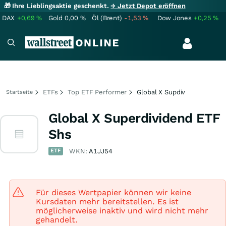
🎁 Ihre Lieblingsaktie geschenkt.
→ Jetzt Depot eröffnen
DAX
+0,69
%
Gold
0,00
%
Öl (Brent)
-1,53
%
Dow Jones
+0,25
%
ETFs
Top ETF Performer
Global X Supdiv
Startseite
Global X Superdividend ETF
Shs
ETF
WKN:
A1JJ54
Für dieses Wertpapier können wir keine
Kursdaten mehr bereitstellen. Es ist
möglicherweise inaktiv und wird nicht mehr
gehandelt.