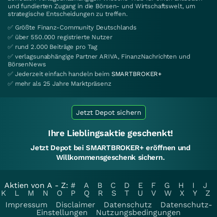
und fundierten Zugang in die Börsen- und Wirtschaftswelt, um
strategische Entscheidungen zu treffen.
✅ Größte Finanz-Community Deutschlands
✅ über 550.000 registrierte Nutzer
✅ rund 2.000 Beiträge pro Tag
✅ verlagsunabhängige Partner ARIVA, FinanzNachrichten und
BörsenNews
✅ Jederzeit einfach handeln beim
SMARTBROKER+
✅ mehr als 25 Jahre Marktpräsenz
Jetzt Depot sichern
Ihre Lieblingsaktie geschenkt!
Jetzt Depot bei SMARTBROKER+ eröffnen und
Willkommensgeschenk sichern.
Aktien von A - Z:
#
A
B
C
D
E
F
G
H
I
J
K
L
M
N
O
P
Q
R
S
T
U
V
W
X
Y
Z
Impressum
Disclaimer
Datenschutz
Datenschutz-
Einstellungen
Nutzungsbedingungen