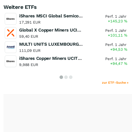
Weitere ETFs
iShares MSCI Global Semiconductors UCITS ETF USD (Acc)
Perf. 1 Jahr
+145,23
%
17,291 EUR
Global X Copper Miners UCITS ETF USD Acc
Perf. 1 Jahr
+101,11
%
59,40 EUR
MULTI UNITS LUXEMBOURG - Lyxor MSCI Semiconductors ESG Filtered
Perf. 1 Jahr
+94,53
%
111,09 EUR
iShares Copper Miners UCITS ETF
Perf. 1 Jahr
+94,47
%
9,988 EUR
zur ETF-Suche »