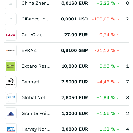
China ZhengTong Auto Services Holdings
0,0160
EUR
+3,23
%
0,
CIBanco Institucion de Banca Multiple Certificados Bursatiles Fiduciarios Inmobiliario
0,0001
USD
-100,00
%
2,
CoreCivic
27,00
EUR
-0,74
%
2
EVRAZ
0,8100
GBP
-21,12
%
Exxaro Resources
10,800
EUR
+0,93
%
12
Gannett
7,5000
EUR
-4,46
%
7,
Global Net Lease
7,6050
EUR
+1,94
%
8,
Granite Point Mortgage Trust
1,3000
EUR
+1,56
%
2,
Harvey Norman Holdings
3,0800
EUR
+1,32
%
4,