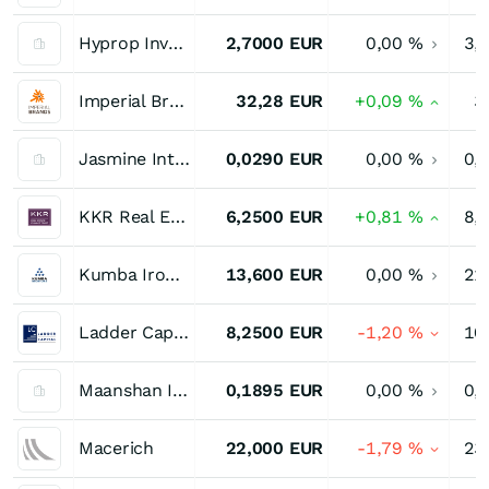
Hyprop Investments
2,7000
EUR
0,00
%
3,
Imperial Brands
32,28
EUR
+0,09
%
3
Jasmine International Public
0,0290
EUR
0,00
%
0,
KKR Real Estate Finance Trust
6,2500
EUR
+0,81
%
8,
Kumba Iron Ore
13,600
EUR
0,00
%
21
Ladder Capital Registered (A)
8,2500
EUR
-1,20
%
10
Maanshan Iron & Steel (H)
0,1895
EUR
0,00
%
0,
Macerich
22,000
EUR
-1,79
%
23