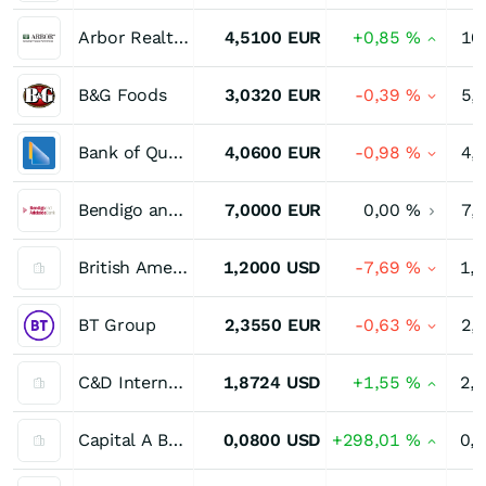
Arbor Realty Trust
4,5100
EUR
+0,85
%
10
B&G Foods
3,0320
EUR
-0,39
%
5,
Bank of Queensland
4,0600
EUR
-0,98
%
4,
Bendigo and Adelaide Bank
7,0000
EUR
0,00
%
7,
British American Tobacco (Malaysia) Bhd
1,2000
USD
-7,69
%
1,
BT Group
2,3550
EUR
-0,63
%
2,
C&D International Investment Group
1,8724
USD
+1,55
%
2,
Capital A Berhad
0,0800
USD
+298,01
%
0,