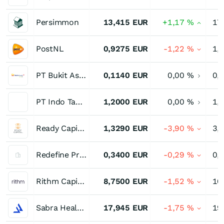
Persimmon
13,415
EUR
+1,17
%
17
PostNL
0,9275
EUR
-1,22
%
1,
PT Bukit Asam
0,1140
EUR
0,00
%
0,
PT Indo Tambangraya Megah
1,2000
EUR
0,00
%
1,
Ready Capital Corporation
1,3290
EUR
-3,90
%
3,
Redefine Properties
0,3400
EUR
-0,29
%
0,
Rithm Capital
8,7500
EUR
-1,52
%
10
Sabra Health Care REIT
17,945
EUR
-1,75
%
19