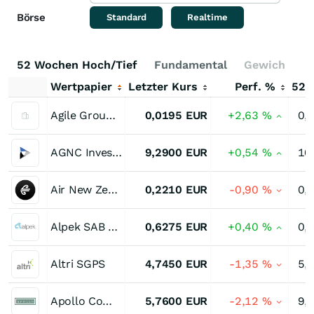
Börse
Standard
Realtime
52 Wochen Hoch/Tief
Fundamental
Gewichtung
Wertpapier
Letzter Kurs
Perf. %
52
Agile Group Holdings
0,0195
EUR
+2,63
%
0,
AGNC Investment
9,2900
EUR
+0,54
%
10
Air New Zealand
0,2210
EUR
-0,90
%
0,
Alpek SAB de CV Registered (I) (A)
0,6275
EUR
+0,40
%
0,
Altri SGPS
4,7450
EUR
-1,35
%
5,
Apollo Commercial Real Estate Finance
5,7600
EUR
-2,12
%
9,