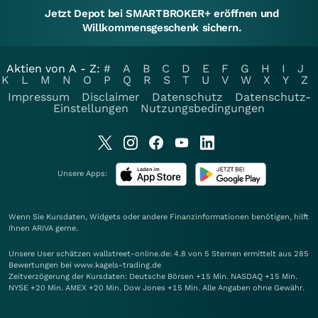
Jetzt Depot bei SMARTBROKER+ eröffnen und
Willkommensgeschenk sichern.
Aktien von A - Z:
#
A
B
C
D
E
F
G
H
I
J
K
L
M
N
O
P
Q
R
S
T
U
V
W
X
Y
Z
Impressum
Disclaimer
Datenschutz
Datenschutz-
Einstellungen
Nutzungsbedingungen
Unsere Apps:
Wenn Sie Kursdaten, Widgets oder andere Finanzinformationen benötigen, hilft
Ihnen
ARIVA
gerne.
Unsere User schätzen wallstreet-online.de: 4.8 von 5 Sternen ermittelt aus 285
Bewertungen bei www.kagels-trading.de
Zeitverzögerung der Kursdaten: Deutsche Börsen +15 Min. NASDAQ +15 Min.
NYSE +20 Min. AMEX +20 Min. Dow Jones +15 Min. Alle Angaben ohne Gewähr.