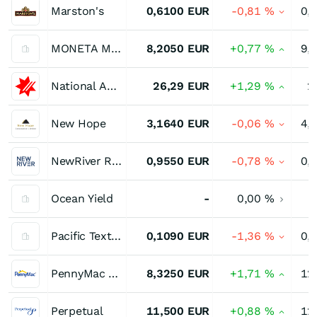
Marston's
0,6100
EUR
-0,81
%
0,
MONETA Money Bank a.s
8,2050
EUR
+0,77
%
9,
National Australia Bank
26,29
EUR
+1,29
%
2
New Hope
3,1640
EUR
-0,06
%
4,
NewRiver REIT
0,9550
EUR
-0,78
%
0,
Ocean Yield
-
0,00
%
Pacific Textiles Holdings
0,1090
EUR
-1,36
%
0,
PennyMac Mortgage Investment Trust
8,3250
EUR
+1,71
%
12
Perpetual
11,500
EUR
+0,88
%
12