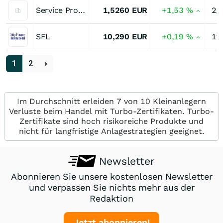
Service Properties Trust Registered of Benef Interest
1,5260
EUR
+1,53
%
2,
SFL
10,290
EUR
+0,19
%
11
1
2
Im Durchschnitt erleiden 7 von 10 Kleinanlegern
Verluste beim Handel mit Turbo-Zertifikaten. Turbo-
Zertifikate sind hoch risikoreiche Produkte und
nicht für langfristige Anlagestrategien geeignet.
Newsletter
Abonnieren Sie unsere kostenlosen Newsletter
und verpassen Sie nichts mehr aus der
Redaktion
Jetzt abonnieren!