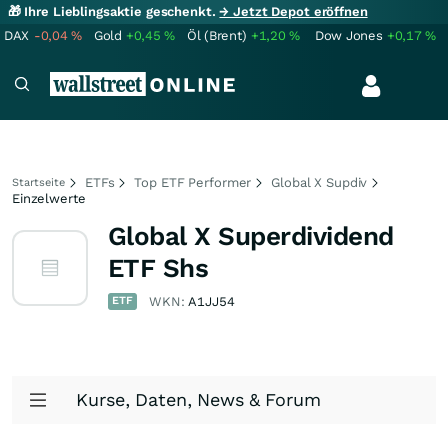
🎁 Ihre Lieblingsaktie geschenkt.
→ Jetzt Depot eröffnen
DAX
-0,04
%
Gold
+0,45
%
Öl (Brent)
+1,20
%
Dow Jones
+0,17
%
ETFs
Top ETF Performer
Global X Supdiv
Startseite
Einzelwerte
Global X Superdividend
ETF Shs
ETF
WKN:
A1JJ54
Kurse, Daten, News & Forum