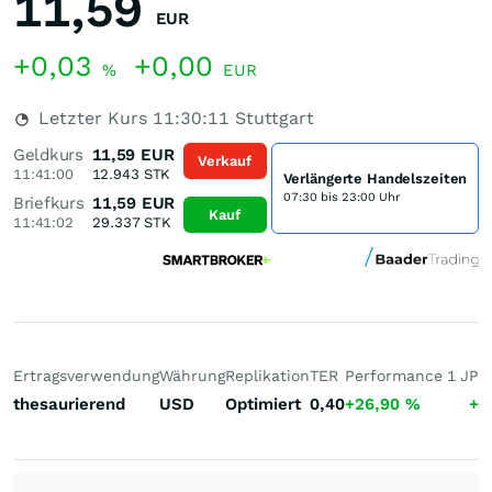
11,59
EUR
+0,03
+0,00
%
EUR
Letzter Kurs
11:30:11
Stuttgart
Geldkurs
11,59
EUR
Verkauf
11:41:00
12.943
STK
Verlängerte Handelszeiten
07:30 bis 23:00 Uhr
Briefkurs
11,59
EUR
Kauf
11:41:02
29.337
STK
Ertragsverwendung
Währung
Replikation
TER
Performance 1 J
Pe
thesaurierend
USD
Optimiert
0,40
+26,90
%
+6