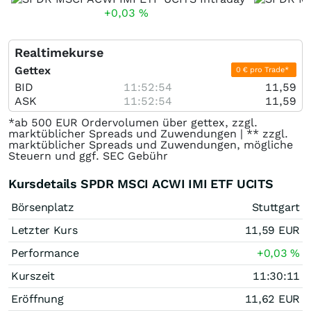
+0,03
%
Realtimekurse
Gettex
0 € pro Trade*
BID
11:52:54
11,59
ASK
11:52:54
11,59
*ab 500 EUR Ordervolumen über gettex, zzgl.
marktüblicher Spreads und Zuwendungen | ** zzgl.
marktüblicher Spreads und Zuwendungen, mögliche
Steuern und ggf. SEC Gebühr
Kursdetails SPDR MSCI ACWI IMI ETF UCITS
Börsenplatz
Stuttgart
Letzter Kurs
11,59
EUR
Performance
+0,03
%
Kurszeit
11:30:11
Eröffnung
11,62
EUR