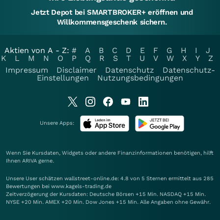
Jetzt Depot bei SMARTBROKER+ eröffnen und
Willkommensgeschenk sichern.
Aktien von A - Z:
#
A
B
C
D
E
F
G
H
I
J
K
L
M
N
O
P
Q
R
S
T
U
V
W
X
Y
Z
Impressum
Disclaimer
Datenschutz
Datenschutz-
Einstellungen
Nutzungsbedingungen
Unsere Apps:
Wenn Sie Kursdaten, Widgets oder andere Finanzinformationen benötigen, hilft
Ihnen
ARIVA
gerne.
Unsere User schätzen wallstreet-online.de: 4.8 von 5 Sternen ermittelt aus 285
Bewertungen bei www.kagels-trading.de
Zeitverzögerung der Kursdaten: Deutsche Börsen +15 Min. NASDAQ +15 Min.
NYSE +20 Min. AMEX +20 Min. Dow Jones +15 Min. Alle Angaben ohne Gewähr.