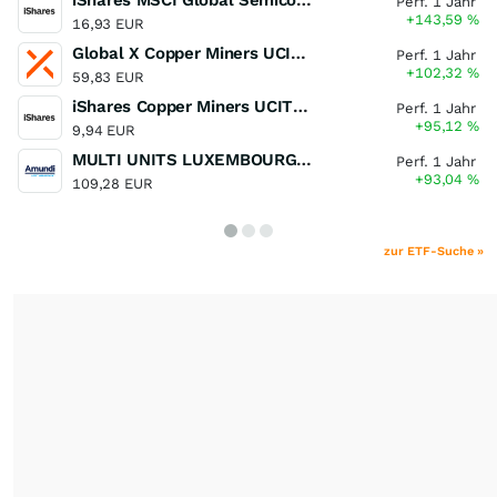
iShares MSCI Global Semiconductors UCITS ETF USD (Acc)
Perf. 1 Jahr
+143,59
%
16,93 EUR
Global X Copper Miners UCITS ETF USD Acc
Perf. 1 Jahr
+102,32
%
59,83 EUR
iShares Copper Miners UCITS ETF
Perf. 1 Jahr
+95,12
%
9,94 EUR
MULTI UNITS LUXEMBOURG - Lyxor MSCI Semiconductors ESG Filtered
Perf. 1 Jahr
+93,04
%
109,28 EUR
zur ETF-Suche »