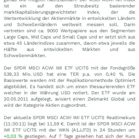
ist ein auf den Streubesitz basierender
marktkapitalisierungsgewichteter Index, der die
Wertentwicklung der Aktienmärkte in entwickelten Ländern
und Schwellenländern weltweit messen soll. Darin
vertreten sind ca. 9000 Wertpapiere aus den Segmenten
Large Caps, Mid Caps und Small Caps und er setzt sich aus
etwa 45 Länderindizes zusammen, davon etwa jeweils die
Hälfte aus entwickelten Märkten und aus
Schwellenmärkten.
Der SPDR MSCI ACWI IMI ETF UCITS mit der Fondsgröße
539,33 Mio.
USD
hat eine TER p.a. von 0,40 %. Die
Basiswerte werden mit der Replikationsmethode Optimiert
abgebildet. Es handelt sich um einen thesaurierenden ETF
welcher in der Währung USD notiert. Der ETF wurde am
20.05.2011 aufgelegt, avisiert einen Zielmarkt Global und
wird der Kategorie Aktien zugeordnet.
Der aktuelle SPDR MSCI ACWI IMI ETF UCITS Realtimekurs
(11:30:11) liegt bei 11,59
€
. Damit ist der SPDR MSCI ACWI
IMI ETF UCITS mit der WKN (A1JJTD) in 24 Stunden um
+0,03
%
gestiegen. Auf 7 Tage gesehen hat sich der Kurs