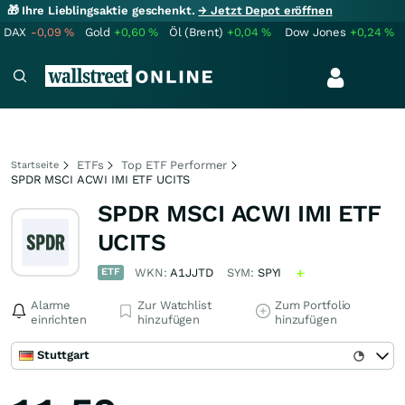
🎁 Ihre Lieblingsaktie geschenkt.
→ Jetzt Depot eröffnen
DAX
-0,09
%
Gold
+0,60
%
Öl (Brent)
+0,04
%
Dow Jones
+0,24
%
ETFs
Top ETF Performer
Startseite
SPDR MSCI ACWI IMI ETF UCITS
SPDR MSCI ACWI IMI ETF
UCITS
ETF
WKN:
A1JJTD
SYM:
SPYI
Alarme
Zur Watchlist
Zum Portfolio
einrichten
hinzufügen
hinzufügen
Stuttgart