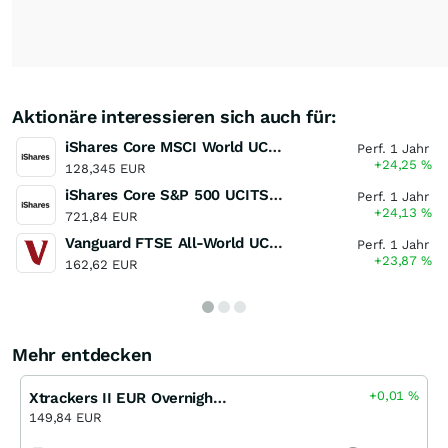
Aktionäre interessieren sich auch für:
iShares Core MSCI World UCITS ETF
Perf. 1 Jahr
+24,25
%
128,345 EUR
iShares Core S&P 500 UCITS ETF
Perf. 1 Jahr
+24,13
%
721,84 EUR
Vanguard FTSE All-World UCITS ETF Distributing
Perf. 1 Jahr
+23,87
%
162,62 EUR
Mehr entdecken
+0,01
%
Xtrackers II EUR Overnight Rate Swap UCITS ETF
149,84 EUR