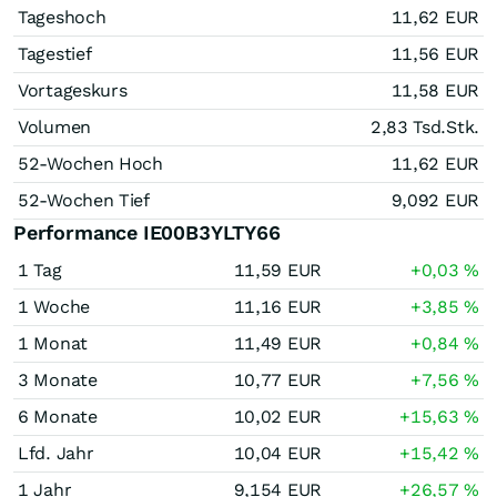
Tageshoch
11,62
EUR
Tagestief
11,56
EUR
Vortageskurs
11,58
EUR
Volumen
2,83 Tsd.
Stk.
52-Wochen Hoch
11,62
EUR
52-Wochen Tief
9,092
EUR
Performance IE00B3YLTY66
1 Tag
11,59
EUR
+0,03
%
1 Woche
11,16
EUR
+3,85
%
1 Monat
11,49
EUR
+0,84
%
3 Monate
10,77
EUR
+7,56
%
6 Monate
10,02
EUR
+15,63
%
Lfd. Jahr
10,04
EUR
+15,42
%
1 Jahr
9,154
EUR
+26,57
%