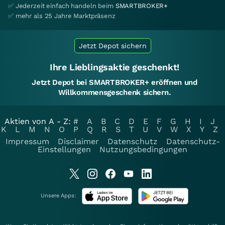
✅ Jederzeit einfach handeln beim
SMARTBROKER+
✅ mehr als 25 Jahre Marktpräsenz
Jetzt Depot sichern
Ihre Lieblingsaktie geschenkt!
Jetzt Depot bei SMARTBROKER+ eröffnen und
Willkommensgeschenk sichern.
Aktien von A - Z:
#
A
B
C
D
E
F
G
H
I
J
K
L
M
N
O
P
Q
R
S
T
U
V
W
X
Y
Z
Impressum
Disclaimer
Datenschutz
Datenschutz-
Einstellungen
Nutzungsbedingungen
Unsere Apps: