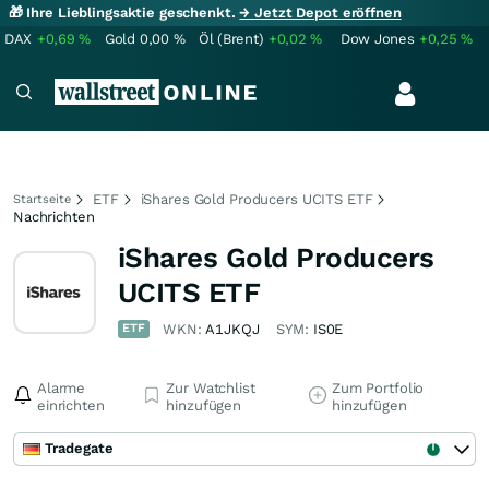
🎁 Ihre Lieblingsaktie geschenkt.
→ Jetzt Depot eröffnen
DAX
+0,69
%
Gold
0,00
%
Öl (Brent)
+0,02
%
Dow Jones
+0,25
%
ETF
iShares Gold Producers UCITS ETF
Startseite
Nachrichten
iShares Gold Producers
UCITS ETF
ETF
WKN:
A1JKQJ
SYM:
IS0E
Alarme
Zur Watchlist
Zum Portfolio
einrichten
hinzufügen
hinzufügen
Tradegate