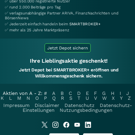
✅ über 550.000 registrierte Nutzer
✅ rund 2.000 Beiträge pro Tag
✅ verlagsunabhängige Partner ARIVA, FinanzNachrichten und
BörsenNews
✅ Jederzeit einfach handeln beim
SMARTBROKER+
✅ mehr als 25 Jahre Marktpräsenz
Jetzt Depot sichern
Ihre Lieblingsaktie geschenkt!
Jetzt Depot bei SMARTBROKER+ eröffnen und
Willkommensgeschenk sichern.
Aktien von A - Z:
#
A
B
C
D
E
F
G
H
I
J
K
L
M
N
O
P
Q
R
S
T
U
V
W
X
Y
Z
Impressum
Disclaimer
Datenschutz
Datenschutz-
Einstellungen
Nutzungsbedingungen