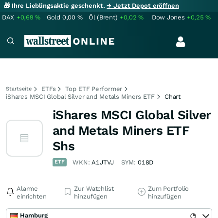
🎁 Ihre Lieblingsaktie geschenkt.
→ Jetzt Depot eröffnen
DAX
+0,69
%
Gold
0,00
%
Öl (Brent)
+0,02
%
Dow Jones
+0,25
%
ETFs
Top ETF Performer
Startseite
iShares MSCI Global Silver and Metals Miners ETF
Chart
iShares MSCI Global Silver
and Metals Miners ETF
Shs
ETF
WKN:
A1JTVJ
SYM:
018D
Alarme
Zur Watchlist
Zum Portfolio
einrichten
hinzufügen
hinzufügen
Hamburg