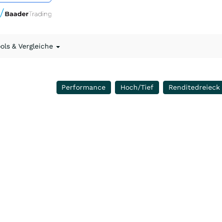
ools & Vergleiche
Performance
Hoch/Tief
Renditedreieck