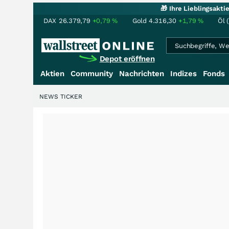
🎁 Ihre Lieblingsakt
DAX
26.379,79
+0,79
%
Gold
4.316,30
+1,79
%
Öl 
Depot eröffnen
Aktien
Community
Nachrichten
Indizes
Fonds
NEWS TICKER