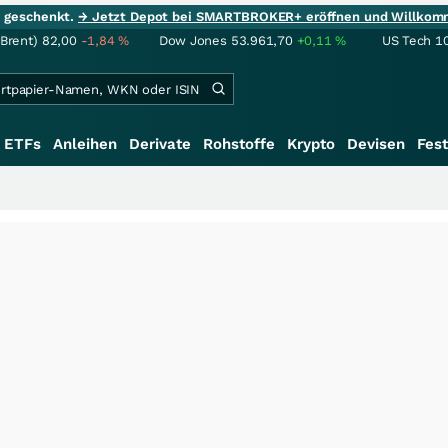
ie geschenkt.
→ Jetzt Depot bei SMARTBROKER+ eröffnen und Willkom
(Brent)
82,00
-1,84
%
Dow Jones
53.961,70
+0,11
%
US Tech 1
ETFs
Anleihen
Derivate
Rohstoffe
Krypto
Devisen
Fest