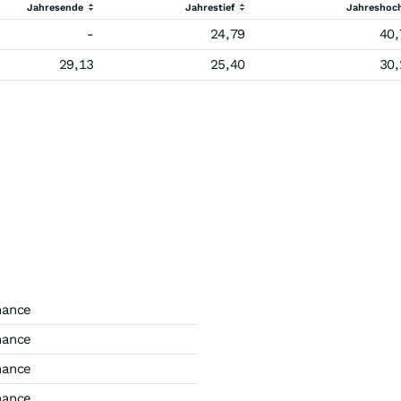
Jahresende
Jahrestief
Jahreshoc
-
24,79
40,
29,13
25,40
30,
mance
mance
mance
mance