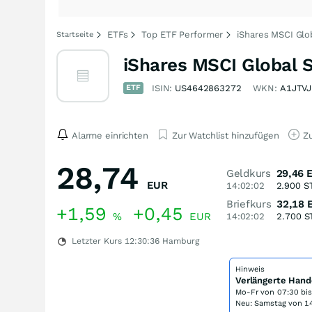
ETFs
Top ETF Performer
iShares MSCI Glo
Startseite
iShares MSCI Global S
ETF
ISIN:
US4642863272
WKN:
A1JTVJ
Alarme einrichten
Zur Watchlist hinzufügen
Zu
28,74
Geldkurs
29,46
EUR
14:02:02
2.900
S
Briefkurs
32,18
+1,59
+0,45
%
EUR
14:02:02
2.700
S
Letzter Kurs
12:30:36
Hamburg
Hinweis
Verlängerte Hand
Mo-Fr von
07:30 bi
Neu: Samstag von 14