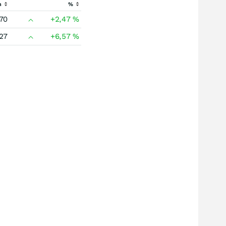
h
%
70
+2,47
%
27
+6,57
%