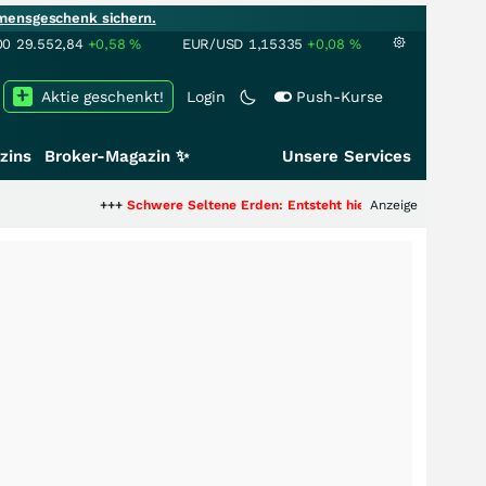
mensgeschenk sichern.
00
29.552,84
+0,58
%
EUR/USD
1,15335
+0,08
%
Aktie geschenkt!
Login
Push-Kurse
zins
Broker-Magazin ✨
Unsere Services
+++
Schwere Seltene Erden: Entsteht hier die nächste Milliardenstory?
Anzeige