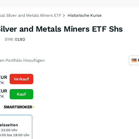
bal Silver and Metals Miners ETF
Historische Kurse
ilver and Metals Miners ETF Shs
SYM:
018D
m Portfolio hinzufügen
EUR
Verkauf
TK
EUR
Kauf
TK
elszeiten
s 23:00 Uhr
:00 bis 19:00 Uhr