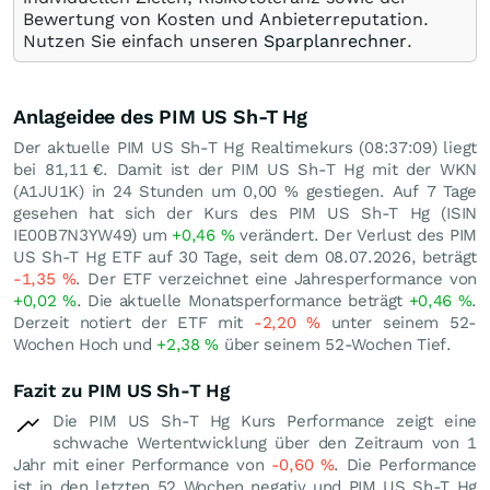
Bewertung von Kosten und Anbieterreputation.
Nutzen Sie einfach unseren
Sparplanrechner
.
Anlageidee des PIM US Sh-T Hg
Der aktuelle PIM US Sh-T Hg Realtimekurs (08:37:09) liegt
bei 81,11
€
. Damit ist der PIM US Sh-T Hg mit der WKN
(A1JU1K) in 24 Stunden um
0,00
%
gestiegen. Auf 7 Tage
gesehen hat sich der Kurs des PIM US Sh-T Hg (ISIN
IE00B7N3YW49) um
+0,46
%
verändert. Der Verlust des PIM
US Sh-T Hg ETF auf 30 Tage, seit dem 08.07.2026, beträgt
-1,35
%
. Der ETF verzeichnet eine Jahresperformance von
+0,02
%
. Die aktuelle Monatsperformance beträgt
+0,46
%
.
Derzeit notiert der ETF mit
-2,20
%
unter seinem 52-
Wochen Hoch und
+2,38
%
über seinem 52-Wochen Tief.
Fazit zu PIM US Sh-T Hg
Die PIM US Sh-T Hg Kurs Performance zeigt eine
schwache Wertentwicklung über den Zeitraum von 1
Jahr mit einer Performance von
-0,60
%
. Die Performance
ist in den letzten 52 Wochen negativ und PIM US Sh-T Hg