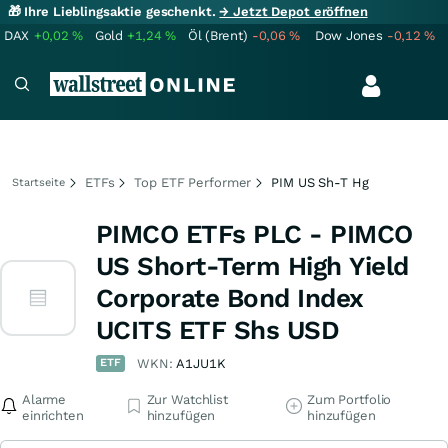
🎁 Ihre Lieblingsaktie geschenkt.
→ Jetzt Depot eröffnen
DAX
+0,02
%
Gold
+1,24
%
Öl (Brent)
-0,06
%
Dow Jones
-0,12
%
ETFs
Top ETF Performer
PIM US Sh-T Hg
Startseite
PIMCO ETFs PLC - PIMCO
US Short-Term High Yield
Corporate Bond Index
UCITS ETF Shs USD
ETF
WKN:
A1JU1K
Alarme
Zur Watchlist
Zum Portfolio
einrichten
hinzufügen
hinzufügen