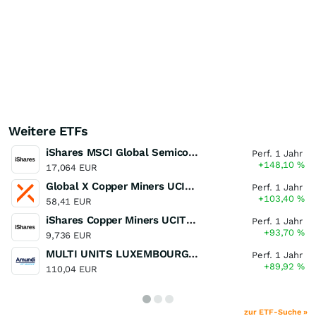
Weitere ETFs
iShares MSCI Global Semiconductors UCITS ETF USD (Acc)
Perf. 1 Jahr
+148,10
%
17,064 EUR
Global X Copper Miners UCITS ETF USD Acc
Perf. 1 Jahr
+103,40
%
58,41 EUR
iShares Copper Miners UCITS ETF
Perf. 1 Jahr
+93,70
%
9,736 EUR
MULTI UNITS LUXEMBOURG - Lyxor MSCI Semiconductors ESG Filtered
Perf. 1 Jahr
+89,92
%
110,04 EUR
zur ETF-Suche »