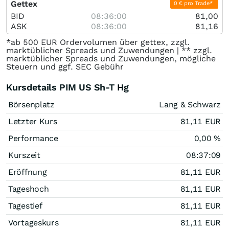
Gettex
0 € pro Trade*
BID
08:36:00
81,00
ASK
08:36:00
81,16
*ab 500 EUR Ordervolumen über gettex, zzgl.
marktüblicher Spreads und Zuwendungen | ** zzgl.
marktüblicher Spreads und Zuwendungen, mögliche
Steuern und ggf. SEC Gebühr
Kursdetails PIM US Sh-T Hg
Börsenplatz
Lang & Schwarz
Letzter Kurs
81,11
EUR
Performance
0,00
%
Kurszeit
08:37:09
Eröffnung
81,11
EUR
Tageshoch
81,11
EUR
Tagestief
81,11
EUR
Vortageskurs
81,11
EUR