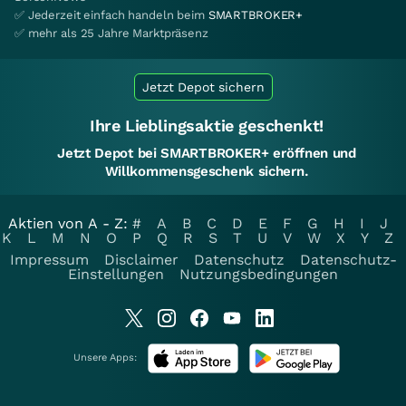
✅ Jederzeit einfach handeln beim
SMARTBROKER+
✅ mehr als 25 Jahre Marktpräsenz
Jetzt Depot sichern
Ihre Lieblingsaktie geschenkt!
Jetzt Depot bei SMARTBROKER+ eröffnen und
Willkommensgeschenk sichern.
Aktien von A - Z:
#
A
B
C
D
E
F
G
H
I
J
K
L
M
N
O
P
Q
R
S
T
U
V
W
X
Y
Z
Impressum
Disclaimer
Datenschutz
Datenschutz-
Einstellungen
Nutzungsbedingungen
Unsere Apps: