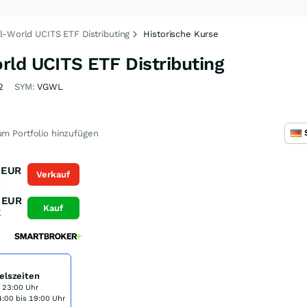
l-World UCITS ETF Distributing
Historische Kurse
rld UCITS ETF Distributing
2
SYM:
VGWL
m Portfolio hinzufügen
EUR
Verkauf
K
EUR
Kauf
K
elszeiten
s 23:00 Uhr
:00 bis 19:00 Uhr