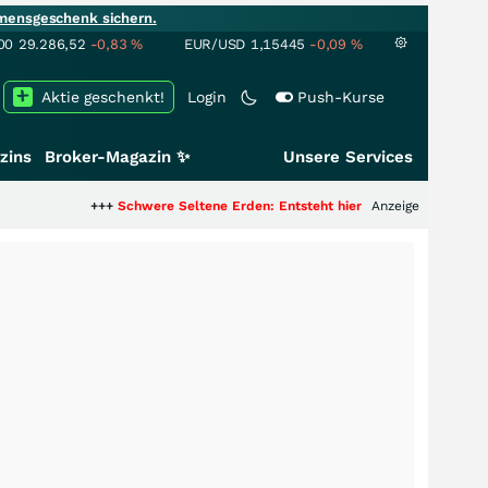
mensgeschenk sichern.
00
29.286,52
-0,83
%
EUR/USD
1,15445
-0,09
%
Aktie geschenkt!
Login
Push-Kurse
zins
Broker-Magazin ✨
Unsere Services
+++
Schwere Seltene Erden: Entsteht hier die nächste Milliardenstory?
Anzeige
++