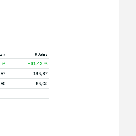
ahr
5 Jahre
4
%
+61,43
%
,97
188,97
,95
88,05
-
-