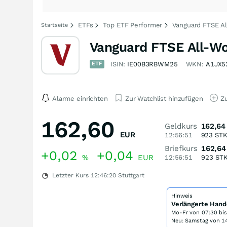
ETFs
Top ETF Performer
Vanguard FTSE Al
Startseite
Vanguard FTSE All-Wo
ETF
ISIN:
IE00B3RBWM25
WKN:
A1JX5
Alarme einrichten
Zur Watchlist hinzufügen
Zu
162,60
Geldkurs
162,64
EUR
12:56:51
923
ST
Briefkurs
162,64
+0,02
+0,04
%
EUR
12:56:51
923
ST
Letzter Kurs
12:46:20
Stuttgart
Hinweis
Verlängerte Hand
Mo-Fr von
07:30 bi
Neu: Samstag von 14