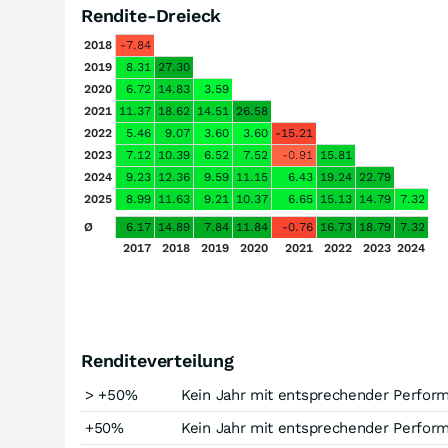
Rendite-Dreieck
2018
-7.84
2019
8.31
27.30
2020
6.72
14.83
3.59
2021
11.37
18.62
14.51
26.58
2022
5.46
9.07
3.60
3.60
-15.21
2023
7.12
10.39
6.52
7.52
-0.91
15.81
2024
9.23
12.36
9.59
11.15
6.43
19.24
22.79
2025
8.99
11.63
9.21
10.37
6.65
15.13
14.79
7.32
Ø
6.17
14.89
7.84
11.84
-0.76
16.73
18.79
7.32
2017
2018
2019
2020
2021
2022
2023
2024
Renditeverteilung
> +50%
Kein Jahr mit entsprechender Perfor
+50%
Kein Jahr mit entsprechender Perfor