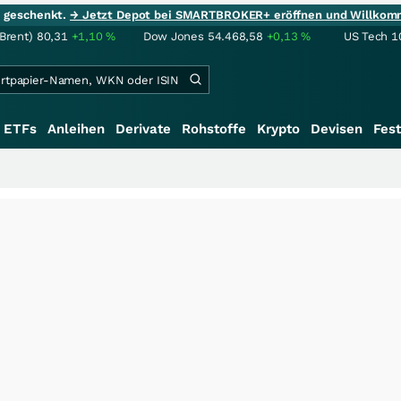
ie geschenkt.
→ Jetzt Depot bei SMARTBROKER+ eröffnen und Willkom
(Brent)
80,31
+1,10
%
Dow Jones
54.468,58
+0,13
%
US Tech 1
ETFs
Anleihen
Derivate
Rohstoffe
Krypto
Devisen
Fest