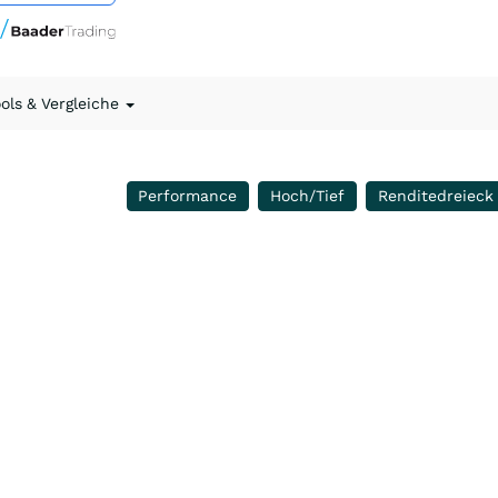
ools & Vergleiche
Performance
Hoch/Tief
Renditedreieck