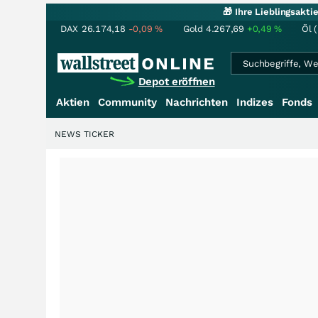
🎁 Ihre Lieblingsakt
DAX
26.174,18
-0,09
%
Gold
4.267,69
+0,49
%
Öl 
Depot eröffnen
Aktien
Community
Nachrichten
Indizes
Fonds
NEWS TICKER