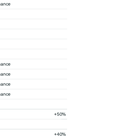
mance
mance
mance
mance
mance
+50%
+40%