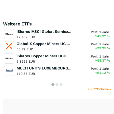
Weitere ETFs
iShares MSCI Global Semiconductors UCITS ETF USD (Acc)
Perf. 1 Jahr
+142,92
%
17,187 EUR
Global X Copper Miners UCITS ETF USD Acc
Perf. 1 Jahr
+99,25
%
58,79 EUR
iShares Copper Miners UCITS ETF
Perf. 1 Jahr
+95,37
%
9,8395 EUR
MULTI UNITS LUXEMBOURG - Lyxor MSCI Semiconductors ESG Filtered
Perf. 1 Jahr
+91,13
%
110,65 EUR
zur ETF-Suche »