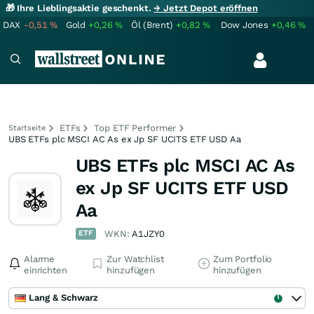
🎁 Ihre Lieblingsaktie geschenkt.
→ Jetzt Depot eröffnen
DAX
-0,51
%
Gold
+0,26
%
Öl (Brent)
+0,82
%
Dow Jones
+0,46
%
ETFs
Top ETF Performer
Startseite
UBS ETFs plc MSCI AC As ex Jp SF UCITS ETF USD Aa
UBS ETFs plc MSCI AC As
ex Jp SF UCITS ETF USD
Aa
ETF
WKN:
A1JZY0
Alarme
Zur Watchlist
Zum Portfolio
einrichten
hinzufügen
hinzufügen
Lang & Schwarz