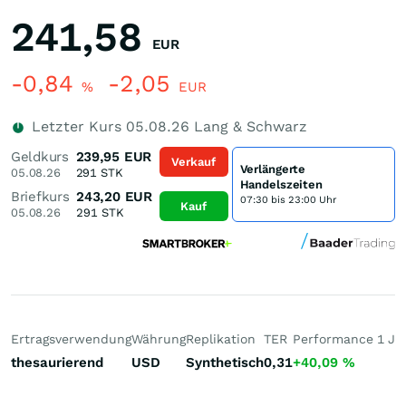
241,58
EUR
-0,84
-2,05
%
EUR
Letzter Kurs
05.08.26
Lang & Schwarz
Geldkurs
239,95
EUR
Verkauf
Verlängerte
05.08.26
291
STK
Handelszeiten
Briefkurs
243,20
EUR
07:30 bis 23:00 Uhr
Kauf
05.08.26
291
STK
Ertragsverwendung
Währung
Replikation
TER
Performance 1 J
P
thesaurierend
USD
Synthetisch
0,31
+40,09
%
+