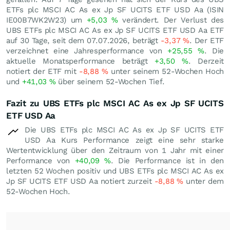
ETFs plc MSCI AC As ex Jp SF UCITS ETF USD Aa (ISIN
IE00B7WK2W23) um
+5,03
%
verändert. Der Verlust des
UBS ETFs plc MSCI AC As ex Jp SF UCITS ETF USD Aa ETF
auf 30 Tage, seit dem 07.07.2026, beträgt
-3,37
%
. Der ETF
verzeichnet eine Jahresperformance von
+25,55
%
. Die
aktuelle Monatsperformance beträgt
+3,50
%
. Derzeit
notiert der ETF mit
-8,88
%
unter seinem 52-Wochen Hoch
und
+41,03
%
über seinem 52-Wochen Tief.
Fazit zu UBS ETFs plc MSCI AC As ex Jp SF UCITS
ETF USD Aa
Die UBS ETFs plc MSCI AC As ex Jp SF UCITS ETF
USD Aa Kurs Performance zeigt eine sehr starke
Wertentwicklung über den Zeitraum von 1 Jahr mit einer
Performance von
+40,09
%
. Die Performance ist in den
letzten 52 Wochen positiv und UBS ETFs plc MSCI AC As ex
Jp SF UCITS ETF USD Aa notiert zurzeit
-8,88
%
unter dem
52-Wochen Hoch.