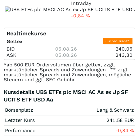
Intraday
-0,84
%
Realtimekurse
Gettex
0 € pro Trade*
BID
05.08.26
240,05
ASK
05.08.26
243,30
*ab 500 EUR Ordervolumen über gettex, zzgl.
marktüblicher Spreads und Zuwendungen | ** zzgl.
marktüblicher Spreads und Zuwendungen, mögliche
Steuern und ggf. SEC Gebühr
Kursdetails UBS ETFs plc MSCI AC As ex Jp SF
UCITS ETF USD Aa
Börsenplatz
Lang & Schwarz
Letzter Kurs
241,58
EUR
Performance
-0,84
%