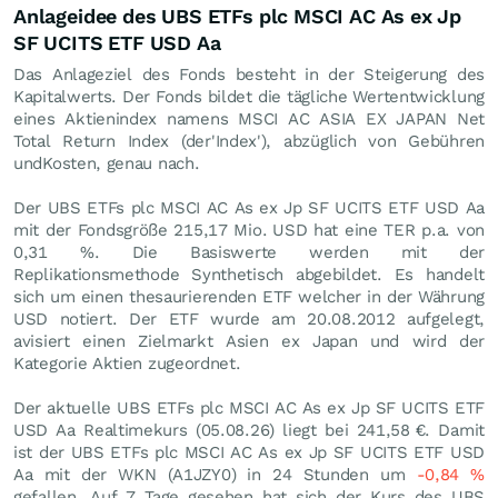
Anlageidee des UBS ETFs plc MSCI AC As ex Jp
SF UCITS ETF USD Aa
Das Anlageziel des Fonds besteht in der Steigerung des
Kapitalwerts. Der Fonds bildet die tägliche Wertentwicklung
eines Aktienindex namens MSCI AC ASIA EX JAPAN Net
Total Return Index (der'Index'), abzüglich von Gebühren
undKosten, genau nach.
Der UBS ETFs plc MSCI AC As ex Jp SF UCITS ETF USD Aa
mit der Fondsgröße 215,17 Mio.
USD
hat eine TER p.a. von
0,31 %. Die Basiswerte werden mit der
Replikationsmethode Synthetisch abgebildet. Es handelt
sich um einen thesaurierenden ETF welcher in der Währung
USD notiert. Der ETF wurde am 20.08.2012 aufgelegt,
avisiert einen Zielmarkt Asien ex Japan und wird der
Kategorie Aktien zugeordnet.
Der aktuelle UBS ETFs plc MSCI AC As ex Jp SF UCITS ETF
USD Aa Realtimekurs (
05.08.26
) liegt bei 241,58
€
. Damit
ist der UBS ETFs plc MSCI AC As ex Jp SF UCITS ETF USD
Aa mit der WKN (A1JZY0) in 24 Stunden um
-0,84
%
gefallen. Auf 7 Tage gesehen hat sich der Kurs des UBS