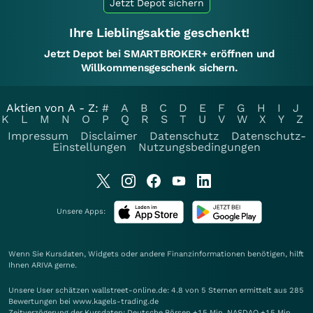
Jetzt Depot sichern
Ihre Lieblingsaktie geschenkt!
Jetzt Depot bei SMARTBROKER+ eröffnen und
Willkommensgeschenk sichern.
Aktien von A - Z:
#
A
B
C
D
E
F
G
H
I
J
K
L
M
N
O
P
Q
R
S
T
U
V
W
X
Y
Z
Impressum
Disclaimer
Datenschutz
Datenschutz-
Einstellungen
Nutzungsbedingungen
Unsere Apps:
Wenn Sie Kursdaten, Widgets oder andere Finanzinformationen benötigen, hilft
Ihnen
ARIVA
gerne.
Unsere User schätzen wallstreet-online.de: 4.8 von 5 Sternen ermittelt aus 285
Bewertungen bei www.kagels-trading.de
Zeitverzögerung der Kursdaten: Deutsche Börsen +15 Min. NASDAQ +15 Min.