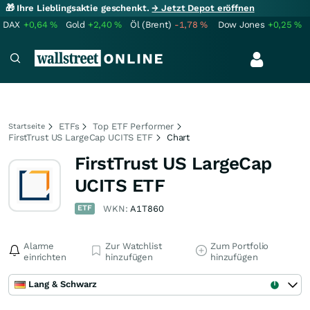
🎁 Ihre Lieblingsaktie geschenkt.
→ Jetzt Depot eröffnen
DAX
+0,64
%
Gold
+2,40
%
Öl (Brent)
-1,78
%
Dow Jones
+0,25
%
ETFs
Top ETF Performer
Startseite
FirstTrust US LargeCap UCITS ETF
Chart
FirstTrust US LargeCap
UCITS ETF
ETF
WKN:
A1T860
Alarme
Zur Watchlist
Zum Portfolio
einrichten
hinzufügen
hinzufügen
Lang & Schwarz