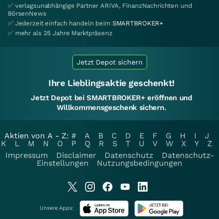
✅ verlagsunabhängige Partner ARIVA, FinanzNachrichten und
BörsenNews
✅ Jederzeit einfach handeln beim
SMARTBROKER+
✅ mehr als 25 Jahre Marktpräsenz
Jetzt Depot sichern
Ihre Lieblingsaktie geschenkt!
Jetzt Depot bei SMARTBROKER+ eröffnen und
Willkommensgeschenk sichern.
Aktien von A - Z:
#
A
B
C
D
E
F
G
H
I
J
K
L
M
N
O
P
Q
R
S
T
U
V
W
X
Y
Z
Impressum
Disclaimer
Datenschutz
Datenschutz-
Einstellungen
Nutzungsbedingungen
Unsere Apps: