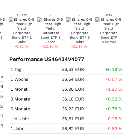
1 Jahr
3J
5J
Max
-0,82
%
-11,95
%
-11,95
%
Performance US46434V4077
1 Tag
36,51
EUR
+0,19
%
te
1 Woche
36,54
EUR
-0,07
%
UR
1 Monat
36,96
EUR
-1,20
%
%
3 Monate
36,18
EUR
+0,92
%
26
6 Monate
36,23
EUR
+0,78
%
UR
Lfd. Jahr
36,61
EUR
-0,25
%
UR
1 Jahr
36,82
EUR
-0,82
%