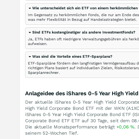
Wie unterscheidet sich ein ETF von einem herkömmlichen
Im Gegensatz zu herkömmlichen Fonds, die nur am Ende des
was mehr Flexibilität in Bezug auf Handelsstrategien bietet.
Sind ETFs kostengünstiger als andere Investmentfonds?
Ja, ETFs haben oft niedrigere Verwaltungsgebühren als herk
aufweisen.
Was sind die Vorteile eines ETF-Sparplans?
ETF-Sparpläne fördern den langfristigen Vermögensaufbau du
richtigen Plans basiert auf individuellen Zielen, Risikotole
Sparplanrechner
.
Anlageidee des iShares 0-5 Year High Yiel
Der aktuelle iShares 0-5 Year High Yield Corpora
High Yield Corporate Bond ETF mit der WKN (A1X
iShares 0-5 Year High Yield Corporate Bond ETF 
Corporate Bond ETF ETF auf 30 Tage, seit dem 08.
Die aktuelle Monatsperformance beträgt
+0,06
%
. 
seinem 52-Wochen Tief.