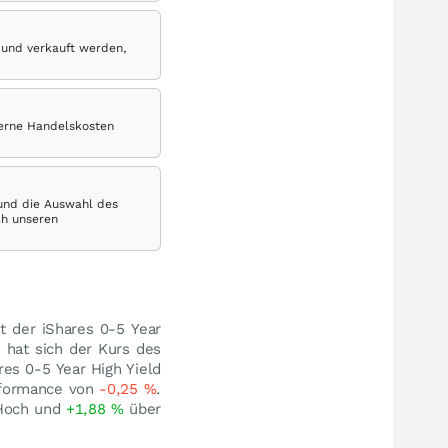
 und verkauft werden,
terne Handelskosten
 und die Auswahl des
ch unseren
st der iShares 0-5 Year
 hat sich der Kurs des
res 0-5 Year High Yield
rformance von
-0,25
%
.
Hoch und
+1,88
%
über