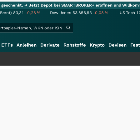
ie geschenkt.
→ Jetzt Depot bei SMARTBROKER+ eröffnen und Willkom
(Brent)
83,31
-0,28
%
Dow Jones
53.856,93
-0,08
%
US Tech 1
ETFs
Anleihen
Derivate
Rohstoffe
Krypto
Devisen
Fest