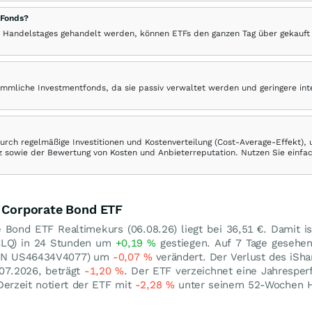
 Fonds?
 Handelstages gehandelt werden, können ETFs den ganzen Tag über gekauft
ömmliche Investmentfonds, da sie passiv verwaltet werden und geringere in
rch regelmäßige Investitionen und Kostenverteilung (Cost-Average-Effekt),
ranz sowie der Bewertung von Kosten und Anbieterreputation. Nutzen Sie einfa
d Corporate Bond ETF
te Bond ETF Realtimekurs (
06.08.26
) liegt bei 36,51
€
. Damit i
CLQ) in 24 Stunden um
+0,19
%
gestiegen. Auf 7 Tage gesehen
(ISIN US46434V4077) um
-0,07
%
verändert. Der Verlust des iSha
07.2026, beträgt
-1,20
%
. Der ETF verzeichnet eine Jahrespe
Derzeit notiert der ETF mit
-2,28
%
unter seinem 52-Wochen 