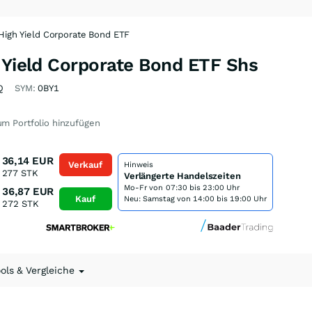
 High Yield Corporate Bond ETF
 Yield Corporate Bond ETF Shs
Q
SYM:
0BY1
m Portfolio hinzufügen
36,14
EUR
Verkauf
Hinweis
277
STK
Verlängerte Handelszeiten
Mo-Fr von
07:30 bis 23:00 Uhr
36,87
EUR
Kauf
Neu: Samstag von 14:00 bis 19:00 Uhr
272
STK
ools & Vergleiche