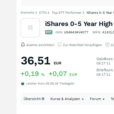
ETFs
Top ETF Performer
iShares 0-5 Year
Startseite
iShares 0-5 Year High
ETF
ISIN:
US46434V4077
WKN:
A1XCL
Alarme einrichten
Zur Watchlist hinzufügen
Zu
36,51
Geldkurs
EUR
08:17:11
Briefkurs
+0,19
+0,07
%
EUR
08:17:11
Letzter Kurs
06.08.26
Tradegate
Übersicht
Kurse & Analysen
Forum
T