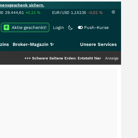
mensgeschenk sichern.
00
29.444,61
+0,21
%
EUR/USD
1,15235
-0,01
%
Aktie geschenkt!
Login
Push-Kurse
zins
Broker-Magazin ✨
Unsere Services
+++
Schwere Seltene Erden: Entsteht hier die nächste Milliardenstory?
Anzeige
+++