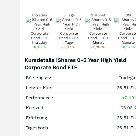
Intraday
5 Tage
1 Monat
3M
+0,19
%
-0,07
%
-1,20
%
+0,92
%
Kursdetails iShares 0-5 Year High Yield
Corporate Bond ETF
Börsenplatz
Tradega
Letzter Kurs
36,51
E
Performance
+0,19
Kurszeit
06.08.
Eröffnung
36,51
E
Tageshoch
36,51
E