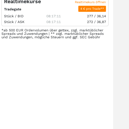
Realtimekurse
Realtimekurs öffnen
4 € pro Trade**
Tradegate
Stück /
BID
08:17:11
277
/
36,14
Stück /
ASK
08:17:11
272
/
36,87
*ab 500 EUR Ordervolumen über gettex, zzgl. marktüblicher
Spreads und Zuwendungen | ** zzgl. marktüblicher Spreads
und Zuwendungen, mögliche Steuern und ggf. SEC Gebühr