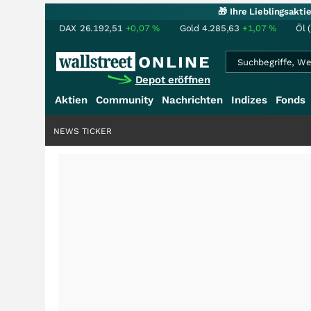
🎁 Ihre Lieblingsakt
DAX
26.192,51
+0,07
%
Gold
4.285,63
+1,07
%
Öl 
Depot eröffnen
Aktien
Community
Nachrichten
Indizes
Fonds
NEWS TICKER