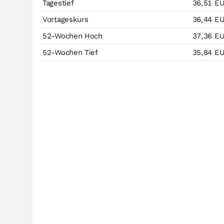
Tagestief
36,51
E
Vortageskurs
36,44
E
52-Wochen Hoch
37,36
E
52-Wochen Tief
35,84
E