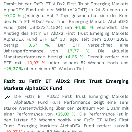
Damit ist der FstTr ET AlDx2 First Trust Emerging Markets
AlphaDEX Fund mit der WKN (A1XD4T) in 24 Stunden um
+0,20
%
gestiegen. Auf 7 Tage gesehen hat sich der Kurs
des FstTr ET AlDx2 First Trust Emerging Markets AlphaDEX
Fund (ISIN US33737J1824) um
+4,65
%
verändert. Der
Anstieg des FstTr ET AlDx2 First Trust Emerging Markets
AlphaDEX Fund ETF auf 30 Tage, seit dem 10.07.2026,
beträgt
+3,67
%
. Der ETF verzeichnet eine
Jahresperformance von
+17,77
%
. Die aktuelle
Monatsperformance beträgt
+4,65
%
. Derzeit notiert der
ETF mit
-10,97
%
unter seinem 52-Wochen Hoch und
+25,37
%
über seinem 52-Wochen Tief.
Fazit zu FstTr ET AlDx2 First Trust Emerging
Markets AlphaDEX Fund
Die FstTr ET AlDx2 First Trust Emerging Markets
AlphaDEX Fund Kurs Performance zeigt eine sehr
starke Wertentwicklung über den Zeitraum von 1 Jahr mit
einer Performance von
+25,09
%
. Die Performance ist in
den letzten 52 Wochen positiv und FstTr ET AlDx2 First
Trust Emerging Markets AlphaDEX Fund notiert zurzeit
-10,97
%
unter dem 52-Wochen Hoch.