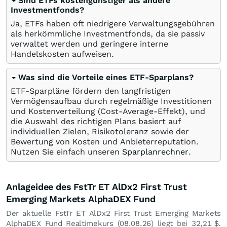
Sind ETFs kostengünstiger als andere
Investmentfonds?
Ja, ETFs haben oft niedrigere Verwaltungsgebühren
als herkömmliche Investmentfonds, da sie passiv
verwaltet werden und geringere interne
Handelskosten aufweisen.
Was sind die Vorteile eines ETF-Sparplans?
ETF-Sparpläne fördern den langfristigen
Vermögensaufbau durch regelmäßige Investitionen
und Kostenverteilung (Cost-Average-Effekt), und
die Auswahl des richtigen Plans basiert auf
individuellen Zielen, Risikotoleranz sowie der
Bewertung von Kosten und Anbieterreputation.
Nutzen Sie einfach unseren
Sparplanrechner
.
Anlageidee des FstTr ET AlDx2 First Trust
Emerging Markets AlphaDEX Fund
Der aktuelle FstTr ET AlDx2 First Trust Emerging Markets
AlphaDEX Fund Realtimekurs (
08.08.26
) liegt bei 32,21
$
.