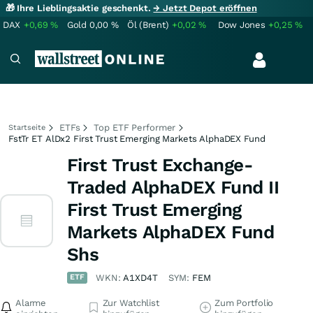
🎁 Ihre Lieblingsaktie geschenkt.
→ Jetzt Depot eröffnen
DAX
+0,69
%
Gold
0,00
%
Öl (Brent)
+0,02
%
Dow Jones
+0,25
%
ETFs
Top ETF Performer
Startseite
FstTr ET AlDx2 First Trust Emerging Markets AlphaDEX Fund
First Trust Exchange-
Traded AlphaDEX Fund II
First Trust Emerging
Markets AlphaDEX Fund
Shs
ETF
WKN:
A1XD4T
SYM:
FEM
Alarme
Zur Watchlist
Zum Portfolio