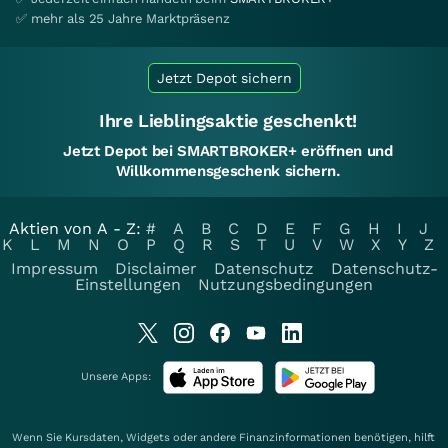
✅ mehr als 25 Jahre Marktpräsenz
Jetzt Depot sichern
Ihre Lieblingsaktie geschenkt!
Jetzt Depot bei SMARTBROKER+ eröffnen und
Willkommensgeschenk sichern.
Aktien von A - Z:
#
A
B
C
D
E
F
G
H
I
J
K
L
M
N
O
P
Q
R
S
T
U
V
W
X
Y
Z
Impressum
Disclaimer
Datenschutz
Datenschutz-
Einstellungen
Nutzungsbedingungen
Unsere Apps:
Wenn Sie Kursdaten, Widgets oder andere Finanzinformationen benötigen, hilft