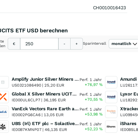
CH0010016423
 UCITS ETF USD berechnen
ate
Sparintervall
monatlich
€
-
+
len
Amplify Junior Silver Miners ETF Junior Silver Miners ETF
Perf. 1 Jahr
+76,97
%
US0321086490 |
25,20 EUR
LU26117
Global X Silver Miners UCITS ETF
Perf. 1 Jahr
+70,55
%
IE000UL6CLP7 |
36,195 EUR
LU18292
VanEck Vectors Rare Earth and Strategic Metals UCITS ETF
Perf. 1 Jahr
+53,98
%
IE0002PG6CA6 |
13,05 EUR
LU09945
UBS (Irl) ETF plc – Solactive Global Pure Gold Miners UCITS ETF - A Dis USD o.N.
Perf. 1 Jahr
+52,23
%
IE00B7KMNP07 |
46,135 EUR
IE00B5L