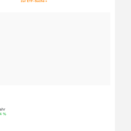
zur ETF-Suche »
ahr
94
%