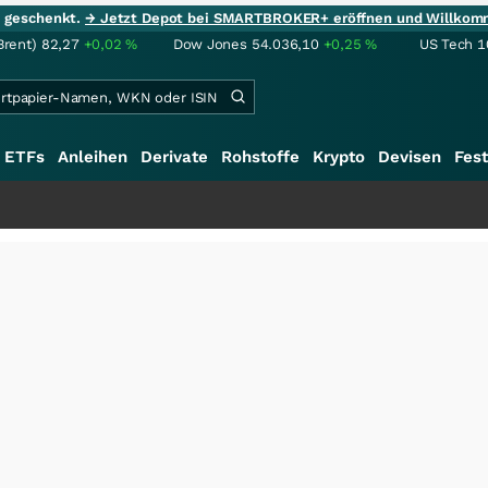
ie geschenkt.
→ Jetzt Depot bei SMARTBROKER+ eröffnen und Willkom
Brent)
82,27
+0,02
%
Dow Jones
54.036,10
+0,25
%
US Tech 1
ETFs
Anleihen
Derivate
Rohstoffe
Krypto
Devisen
Fest