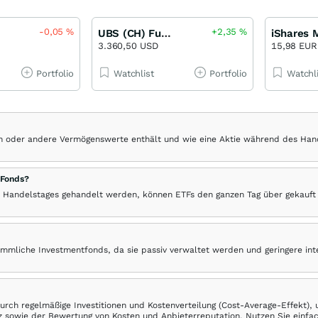
-0,05
%
+2,35
%
UBS (CH) Fund Solutions III - UBS Gold FB
3.360,50 USD
15,98 EUR
Portfolio
Watchlist
Portfolio
Watchl
hen oder andere Vermögenswerte enthält und wie eine Aktie während des Han
 Fonds?
 Handelstages gehandelt werden, können ETFs den ganzen Tag über gekauft
ömmliche Investmentfonds, da sie passiv verwaltet werden und geringere in
rch regelmäßige Investitionen und Kostenverteilung (Cost-Average-Effekt),
ranz sowie der Bewertung von Kosten und Anbieterreputation. Nutzen Sie einfa