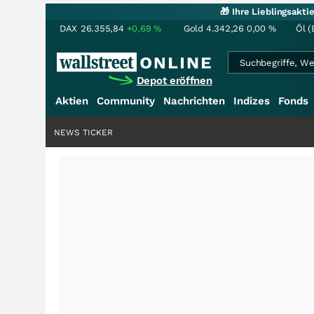
🎁 Ihre Lieblingsakt
DAX
26.355,84
+0,69
%
Gold
4.342,26
0,00
%
Öl (
Depot eröffnen
Aktien
Community
Nachrichten
Indizes
Fonds
NEWS TICKER