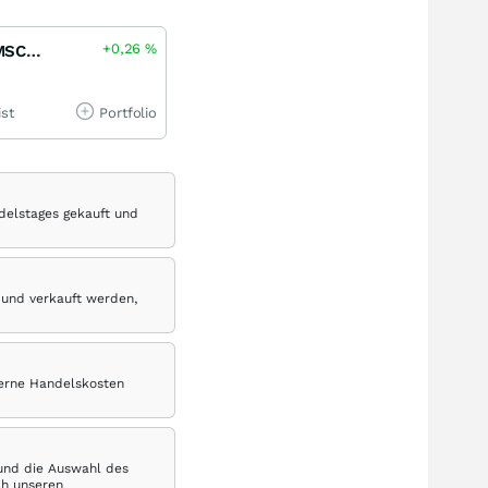
+0,26
%
iShares MSCI Europe Momentum Factor UCITS ETF
ist
Portfolio
delstages gekauft und
 und verkauft werden,
terne Handelskosten
 und die Auswahl des
ch unseren