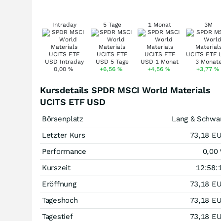
Intraday
5 Tage
1 Monat
3M
0,00
%
+6,56
%
+4,56
%
+3,77
%
Kursdetails SPDR MSCI World Materials
UCITS ETF USD
Börsenplatz
Lang & Schwa
Letzter Kurs
73,18
E
Performance
0,00
Kurszeit
12:58:
Eröffnung
73,18
E
Tageshoch
73,18
E
Tagestief
73,18
E