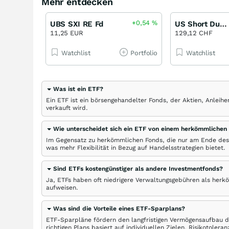
Mehr entdecken
+0,54
%
UBS SXI RE Fd
US Short Duration High Yield B-CHF h
11,25 EUR
129,12 CHF
Watchlist
Portfolio
Watchlist
Was ist ein ETF?
Ein ETF ist ein börsengehandelter Fonds, der Aktien, Anlei
verkauft wird.
Wie unterscheidet sich ein ETF von einem herkömmlichen
Im Gegensatz zu herkömmlichen Fonds, die nur am Ende des
was mehr Flexibilität in Bezug auf Handelsstrategien bietet.
Sind ETFs kostengünstiger als andere Investmentfonds?
Ja, ETFs haben oft niedrigere Verwaltungsgebühren als herk
aufweisen.
Was sind die Vorteile eines ETF-Sparplans?
ETF-Sparpläne fördern den langfristigen Vermögensaufbau du
richtigen Plans basiert auf individuellen Zielen, Risikotole