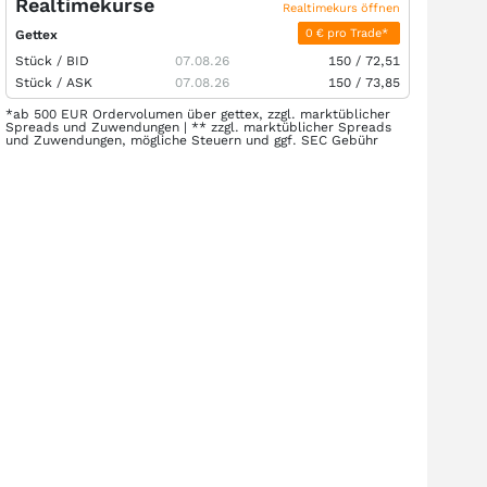
Realtimekurse
Realtimekurs öffnen
0 € pro Trade*
Gettex
Stück /
BID
07.08.26
150
/
72,51
Stück /
ASK
07.08.26
150
/
73,85
*ab 500 EUR Ordervolumen über gettex, zzgl. marktüblicher
Spreads und Zuwendungen | ** zzgl. marktüblicher Spreads
und Zuwendungen, mögliche Steuern und ggf. SEC Gebühr