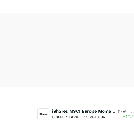
iShares MSCI Europe Momentum Factor UCITS ETF
Perf. 1 J
+17,
IE00BQN1K786 |
15,984 EUR