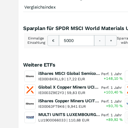
Vergleichsindex
Sparplan für SPDR MSCI World Materials
Einmalige
Sparr
€
-
+
Einzahlung
wäh
Weitere ETFs
iShares MSCI Global Semiconductors UCITS ETF USD (Acc)
Perf. 1 Jahr
+148,10
%
IE000I8KRLL9 |
17,22 EUR
Global X Copper Miners UCITS ETF USD Acc
Perf. 1 Jahr
+103,40
%
IE0003Z9E2Y3 |
59,83 EUR
iShares Copper Miners UCITS ETF
Perf. 1 Jahr
+93,70
%
IE00063FT9K6 |
9,941 EUR
MULTI UNITS LUXEMBOURG - Lyxor MSCI Semiconductors ESG Filtered
Perf. 1 Jahr
+89,92
%
LU1900066033 |
110,68 EUR