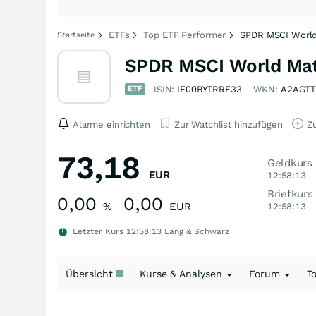
ETFs
Top ETF Performer
SPDR MSCI World
Startseite
SPDR MSCI World Mat
ETF
ISIN:
IE00BYTRRF33
WKN:
A2AGT
Alarme einrichten
Zur Watchlist hinzufügen
Zu
73,18
Geldkurs
EUR
12:58:13
Briefkurs
0,00
0,00
%
EUR
12:58:13
Letzter Kurs
12:58:13
Lang & Schwarz
Übersicht
Kurse & Analysen
Forum
T