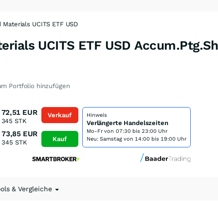
 Materials UCITS ETF USD
erials UCITS ETF USD Accum.Ptg.S
T
m Portfolio hinzufügen
72,51
EUR
Verkauf
Hinweis
345
STK
Verlängerte Handelszeiten
Mo-Fr von
07:30 bis 23:00 Uhr
73,85
EUR
Kauf
Neu: Samstag von 14:00 bis 19:00 Uhr
345
STK
ools & Vergleiche