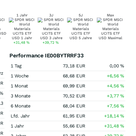
1 Jahr
3J
5J
Max
+31,48
%
+39,72
%
Performance IE00BYTRRF33
1 Tag
73,18
EUR
0,00
%
rz
1 Woche
68,68
EUR
+6,56
%
UR
1 Monat
69,99
EUR
+4,56
%
%
3 Monate
70,52
EUR
+3,77
%
13
6 Monate
68,04
EUR
+7,56
%
UR
Lfd. Jahr
61,95
EUR
+18,14
%
UR
1 Jahr
55,66
EUR
+31,48
%
UR