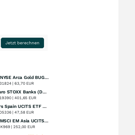
Jetzt berechnen
Amundi NYSE Arca Gold BUGS UCITS ETF Dist
Perf. 1 Jahr
+51,49
%
31824 |
63,70 EUR
Lyxor Euro STOXX Banks (DR) UCITS ETF- Acc
Perf. 1 Jahr
+51,31
%
19390 |
401,65 EUR
Xtrackers Spain UCITS ETF Distribution
Perf. 1 Jahr
+41,30
%
05336 |
47,58 EUR
iShares MSCI EM Asia UCITS ETF
Perf. 1 Jahr
+39,55
%
8K969 |
252,00 EUR