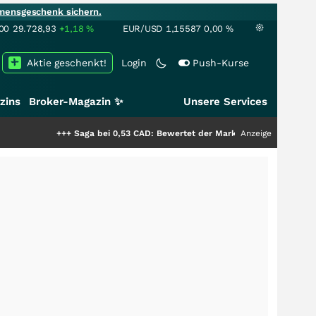
mensgeschenk sichern.
00
29.728,93
+1,18
%
EUR/USD
1,15587
0,00
%
Aktie geschenkt!
Login
Push-Kurse
zins
Broker-Magazin ✨
Unsere Services
+++
Saga bei 0,53 CAD: Bewertet der Markt noch immer nur die Hälfte der
Anzeige