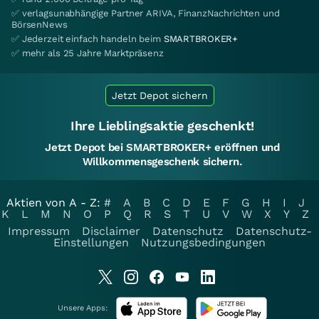
✅ verlagsunabhängige Partner ARIVA, FinanzNachrichten und
BörsenNews
✅ Jederzeit einfach handeln beim
SMARTBROKER+
✅ mehr als 25 Jahre Marktpräsenz
Jetzt Depot sichern
Ihre Lieblingsaktie geschenkt!
Jetzt Depot bei SMARTBROKER+ eröffnen und
Willkommensgeschenk sichern.
Aktien von A - Z:
#
A
B
C
D
E
F
G
H
I
J
K
L
M
N
O
P
Q
R
S
T
U
V
W
X
Y
Z
Impressum
Disclaimer
Datenschutz
Datenschutz-
Einstellungen
Nutzungsbedingungen
Unsere Apps: