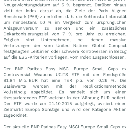
Neugewichtungsdatum auf 5 % begrenzt. Darüber hinaus
zielt der Index darauf ab, die Ziele der Paris Aligned
Benchmark (PAB) zu erfüllen, d. h. die Kohlenstoffintensität
um mindestens 50 % im Vergleich zum ursprünglichen
Anlageuniversum zu senken und ein zusätzliches
Dekarbonisierungsziel von 7 % pro Jahr zu erreichen.
Folglich sind Unternehmen, bei denen massive
Verletzungen der vom United Nations Global Compact
festgelegten Leitlinien oder schwere Kontroversen in Bezug
auf die ESG-Kriterien vorliegen, vom Index ausgeschlossen.
Der BNP Paribas Easy MSCI Europe Small Caps ex
Controversial Weapons UCITS ETF mit der Fondsgröße
81,94 Mio.
EUR
hat eine TER p.a. von 0,26 %. Die
Basiswerte werden mit der Replikationsmethode
Vollständig abgebildet. Es handelt sich um einen
thesaurierenden ETF welcher in der Währung EUR notiert.
Der ETF wurde am 21.10.2015 aufgelegt, avisiert einen
Zielmarkt Europa Sonstige und wird der Kategorie Aktien
zugeordnet.
Der aktuelle BNP Paribas Easy MSCI Europe Small Caps ex