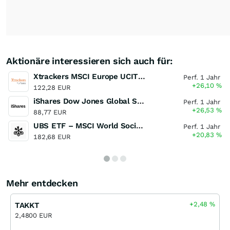
Aktionäre interessieren sich auch für:
Xtrackers MSCI Europe UCITS ETF
Perf. 1 Jahr
+26,10
%
122,28 EUR
iShares Dow Jones Global Sustainability Screened UCITS ETF
Perf. 1 Jahr
+26,53
%
88,77 EUR
UBS ETF – MSCI World Socially Responsible UCITS ETF
Perf. 1 Jahr
+20,83
%
182,68 EUR
Mehr entdecken
+2,48
%
TAKKT
2,4800 EUR