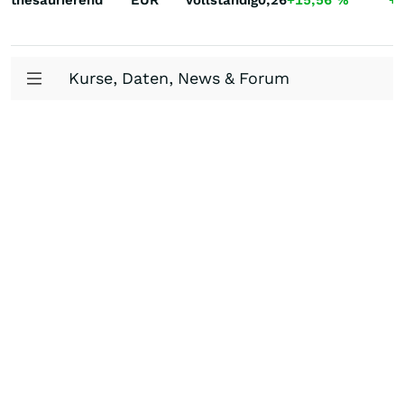
thesaurierend
EUR
Vollständig
0,26
+15,56
%
+
Kurse, Daten, News & Forum