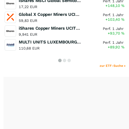
iShares MSCI Global Semiconductors UCITS ETF USD (Acc)
Perf. 1 Jahr
+148,10
%
17,22 EUR
Global X Copper Miners UCITS ETF USD Acc
Perf. 1 Jahr
+103,40
%
59,83 EUR
iShares Copper Miners UCITS ETF
Perf. 1 Jahr
+93,70
%
9,941 EUR
MULTI UNITS LUXEMBOURG - Lyxor MSCI Semiconductors ESG Filtered
Perf. 1 Jahr
+89,92
%
110,68 EUR
zur ETF-Suche »