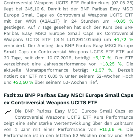
Controversial Weapons UCITS ETF Realtimekurs (
07.08.26
)
liegt bei 345,10
€
. Damit ist der BNP Paribas Easy MSCI
Europe Small Caps ex Controversial Weapons UCITS ETF
mit der WKN (A2AL1T) in 24 Stunden um
+0,85
%
gestiegen. Auf 7 Tage gesehen hat sich der Kurs des BNP
Paribas Easy MSCI Europe Small Caps ex Controversial
Weapons UCITS ETF (ISIN LU1291101555) um
+1,72
%
verändert. Der Anstieg des BNP Paribas Easy MSCI Europe
Small Caps ex Controversial Weapons UCITS ETF ETF auf
30 Tage, seit dem 10.07.2026, beträgt
+5,17
%
. Der ETF
verzeichnet eine Jahresperformance von
+13,25
%
. Die
aktuelle Monatsperformance beträgt
+1,97
%
. Derzeit
notiert der ETF mit
0,00
%
unter seinem 52-Wochen Hoch
und
+22,50
%
über seinem 52-Wochen Tief.
Fazit zu BNP Paribas Easy MSCI Europe Small Caps
ex Controversial Weapons UCITS ETF
Die BNP Paribas Easy MSCI Europe Small Caps ex
Controversial Weapons UCITS ETF Kurs Performance
zeigt eine sehr starke Wertentwicklung über den Zeitraum
von 1 Jahr mit einer Performance von
+15,56
%
. Die
Performance ist in den letzten 52 Wochen positiv und BNP