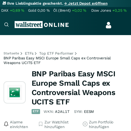
🎁 Ihre Lieblingsaktie geschenkt.
→ Jetzt Depot eröffnen
DAX
+0,69
%
Gold
0,00
%
Öl (Brent)
+0,02
%
Dow Jones
+0,25
%
ETFs
Top ETF Performer
Startseite
BNP Paribas Easy MSCI Europe Small Caps ex Controversial
Weapons UCITS ETF
BNP Paribas Easy MSCI
Europe Small Caps ex
Controversial Weapons
UCITS ETF
ETF
WKN:
A2AL1T
SYM:
EESM
Alarme
Zur Watchlist
Zum Portfolio
einrichten
hinzufügen
hinzufügen