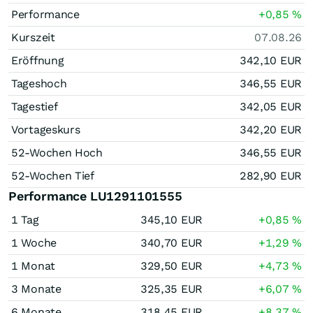
Performance
+0,85
%
Kurszeit
07.08.26
Eröffnung
342,10
EUR
Tageshoch
346,55
EUR
Tagestief
342,05
EUR
Vortageskurs
342,20
EUR
52-Wochen Hoch
346,55
EUR
52-Wochen Tief
282,90
EUR
Performance LU1291101555
1 Tag
345,10
EUR
+0,85
%
1 Woche
340,70
EUR
+1,29
%
1 Monat
329,50
EUR
+4,73
%
3 Monate
325,35
EUR
+6,07
%
6 Monate
318,45
EUR
+8,37
%