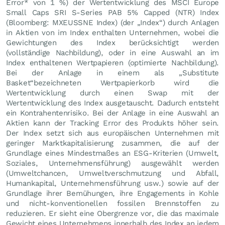
Error* von 1 %) der Wertentwicklung des MSCI Europe
Small Caps SRI S-Series PAB 5% Capped (NTR) Index
(Bloomberg: MXEUSSNE Index) (der „Index“) durch Anlagen
in Aktien von im Index enthalten Unternehmen, wobei die
Gewichtungen des Index berücksichtigt werden
(vollständige Nachbildung), oder in eine Auswahl an im
Index enthaltenen Wertpapieren (optimierte Nachbildung).
Bei der Anlage in einem als „Substitute
Basket“bezeichneten Wertpapierkorb wird die
Wertentwicklung durch einen Swap mit der
Wertentwicklung des Index ausgetauscht. Dadurch entsteht
ein Kontrahentenrisiko. Bei der Anlage in eine Auswahl an
Aktien kann der Tracking Error des Produkts höher sein.
Der Index setzt sich aus europäischen Unternehmen mit
geringer Marktkapitalisierung zusammen, die auf der
Grundlage eines Mindestmaßes an ESG-Kriterien (Umwelt,
Soziales, Unternehmensführung) ausgewählt werden
(Umweltchancen, Umweltverschmutzung und Abfall,
Humankapital, Unternehmensführung usw.) sowie auf der
Grundlage ihrer Bemühungen, ihre Engagements in Kohle
und nicht-konventionellen fossilen Brennstoffen zu
reduzieren. Er sieht eine Obergrenze vor, die das maximale
Gewicht eines Unternehmens innerhalb des Index an jedem