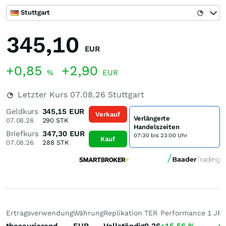
Stuttgart
345,10
EUR
+0,85
+2,90
%
EUR
Letzter Kurs
07.08.26
Stuttgart
Geldkurs
345,15
EUR
Verkauf
Verlängerte
07.08.26
290
STK
Handelszeiten
Briefkurs
347,30
EUR
07:30 bis 23:00 Uhr
Kauf
07.08.26
288
STK
Ertragsverwendung
Währung
Replikation
TER
Performance 1 J
Pe