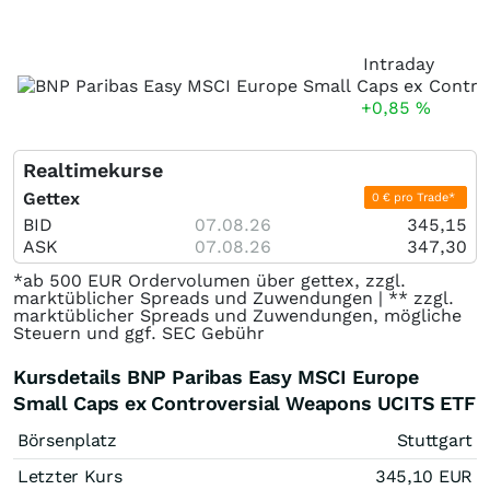
Intraday
+0,85
%
Realtimekurse
Gettex
0 € pro Trade*
BID
07.08.26
345,15
ASK
07.08.26
347,30
*ab 500 EUR Ordervolumen über gettex, zzgl.
marktüblicher Spreads und Zuwendungen | ** zzgl.
marktüblicher Spreads und Zuwendungen, mögliche
Steuern und ggf. SEC Gebühr
Kursdetails BNP Paribas Easy MSCI Europe
Small Caps ex Controversial Weapons UCITS ETF
Börsenplatz
Stuttgart
Letzter Kurs
345,10
EUR