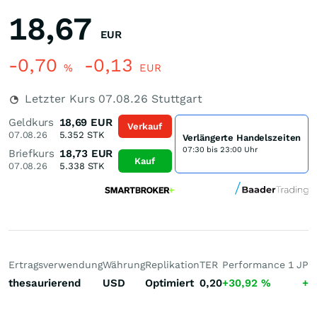
18,67
EUR
-0,70
-0,13
%
EUR
Letzter Kurs
07.08.26
Stuttgart
Geldkurs
18,69
EUR
Verkauf
07.08.26
5.352
STK
Verlängerte Handelszeiten
07:30 bis 23:00 Uhr
Briefkurs
18,73
EUR
Kauf
07.08.26
5.338
STK
Ertragsverwendung
Währung
Replikation
TER
Performance 1 J
Pe
thesaurierend
USD
Optimiert
0,20
+30,92
%
+1