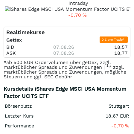
Intraday
-0,70
%
Realtimekurse
Gettex
0 € pro Trade*
BID
07.08.26
18,57
ASK
07.08.26
18,77
*ab 500 EUR Ordervolumen über gettex, zzgl.
marktüblicher Spreads und Zuwendungen | ** zzgl.
marktüblicher Spreads und Zuwendungen, mögliche
Steuern und ggf. SEC Gebühr
Kursdetails iShares Edge MSCI USA Momentum
Factor UCITS ETF
Börsenplatz
Stuttgart
Letzter Kurs
18,67
EUR
Performance
-0,70
%