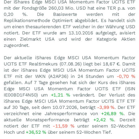
Der iShares Edge MSCI USA Momentum Factor UCITS ETF
mit der Fondsgröße 260,03 Mio.
USD
hat eine TER p.a. von
0,20 %. Die Basiswerte werden mit der
Replikationsmethode Optimiert abgebildet. Es handelt sich
um einen thesaurierenden ETF welcher in der Währung USD
notiert. Der ETF wurde am 13.10.2016 aufgelegt, avisiert
einen Zielmarkt USA und wird der Kategorie Aktien
zugeordnet.
Der aktuelle iShares Edge MSCI USA Momentum Factor
UCITS ETF Realtimekurs (
07.08.26
) liegt bei 18,67
€
. Damit
ist der iShares Edge MSCI USA Momentum Factor UCITS
ETF mit der WKN (A2AP36) in 24 Stunden um
-0,70
%
gefallen. Auf 7 Tage gesehen hat sich der Kurs des iShares
Edge MSCI USA Momentum Factor UCITS ETF (ISIN
IE00BD1F4N50) um
+1,21
%
verändert. Der Verlust des
iShares Edge MSCI USA Momentum Factor UCITS ETF ETF
auf 30 Tage, seit dem 10.07.2026, beträgt
-3,99
%
. Der ETF
verzeichnet eine Jahresperformance von
+26,89
%
. Die
aktuelle Monatsperformance beträgt
+2,42
%
. Derzeit
notiert der ETF mit
-11,59
%
unter seinem 52-Wochen
Hoch und
+36,52
%
über seinem 52-Wochen Tief.