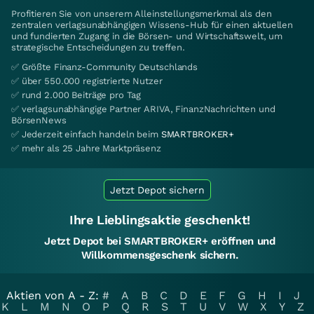
Profitieren Sie von unserem Alleinstellungsmerkmal als den
zentralen verlagsunabhängigen Wissens-Hub für einen aktuellen
und fundierten Zugang in die Börsen- und Wirtschaftswelt, um
strategische Entscheidungen zu treffen.
✅ Größte Finanz-Community Deutschlands
✅ über 550.000 registrierte Nutzer
✅ rund 2.000 Beiträge pro Tag
✅ verlagsunabhängige Partner ARIVA, FinanzNachrichten und
BörsenNews
✅ Jederzeit einfach handeln beim
SMARTBROKER+
✅ mehr als 25 Jahre Marktpräsenz
Jetzt Depot sichern
Ihre Lieblingsaktie geschenkt!
Jetzt Depot bei SMARTBROKER+ eröffnen und
Willkommensgeschenk sichern.
Aktien von A - Z:
#
A
B
C
D
E
F
G
H
I
J
K
L
M
N
O
P
Q
R
S
T
U
V
W
X
Y
Z