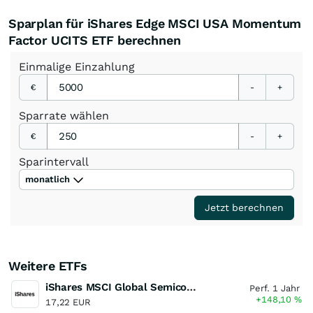
Sparplan für iShares Edge MSCI USA Momentum
Factor UCITS ETF berechnen
Einmalige
Einzahlung
€
-
+
Sparrate
wählen
€
-
+
Sparintervall
monatlich
Jetzt berechnen
Weitere ETFs
iShares MSCI Global Semiconductors UCITS ETF USD (Acc)
Perf. 1 Jahr
+148,10
%
17,22 EUR