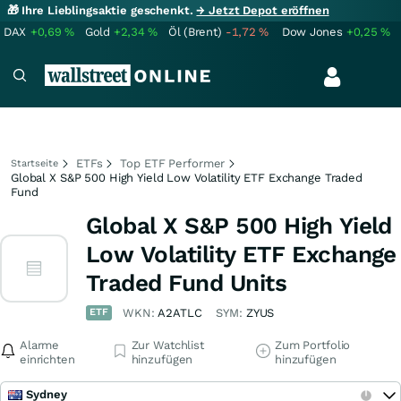
🎁 Ihre Lieblingsaktie geschenkt.
→ Jetzt Depot eröffnen
DAX
+0,69
%
Gold
+2,34
%
Öl (Brent)
-1,72
%
Dow Jones
+0,25
%
ETFs
Top ETF Performer
Startseite
Global X S&P 500 High Yield Low Volatility ETF Exchange Traded
Fund
Global X S&P 500 High Yield
Low Volatility ETF Exchange
Traded Fund Units
ETF
WKN:
A2ATLC
SYM:
ZYUS
Alarme
Zur Watchlist
Zum Portfolio
einrichten
hinzufügen
hinzufügen
Sydney