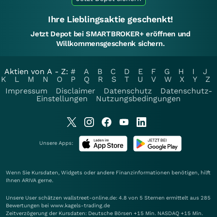
Ihre Lieblingsaktie geschenkt!
Jetzt Depot bei SMARTBROKER+ eröffnen und
Willkommensgeschenk sichern.
Aktien von A - Z:
#
A
B
C
D
E
F
G
H
I
J
K
L
M
N
O
P
Q
R
S
T
U
V
W
X
Y
Z
Impressum
Disclaimer
Datenschutz
Datenschutz-
Einstellungen
Nutzungsbedingungen
Unsere Apps:
Wenn Sie Kursdaten, Widgets oder andere Finanzinformationen benötigen, hilft
Ihnen
ARIVA
gerne.
Unsere User schätzen wallstreet-online.de: 4.8 von 5 Sternen ermittelt aus 285
Bewertungen bei www.kagels-trading.de
Zeitverzögerung der Kursdaten: Deutsche Börsen +15 Min. NASDAQ +15 Min.